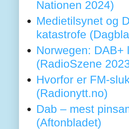
Nationen 2024)
Medietilsynet og D
katastrofe (Dagbl
Norwegen: DAB+ l
(RadioSzene 2023
Hvorfor er FM-sluk
(Radionytt.no)
Dab – mest pinsa
(Aftonbladet)