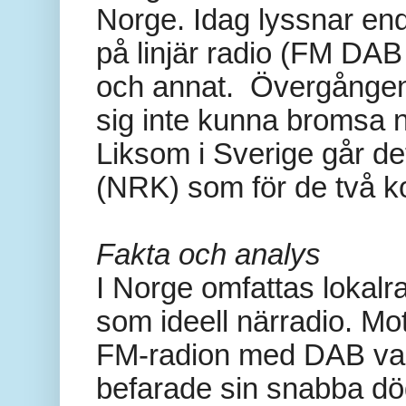
Norge. Idag lyssnar en
på linjär radio (FM DAB 
och annat.
Övergången t
sig inte kunna bromsa 
Liksom i Sverige går det 
(NRK) som för de två k
Fakta och analys
I Norge omfattas lokalr
som ideell närradio. Mo
FM-radion med DAB var 
befarade sin snabba död