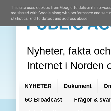
This site uses cookies from Google to deliver its services
are shared with Google along with performance and securi
PUBLIC A
statistics, and to detect and address abuse.
Nyheter, fakta oc
Internet i Norden 
NYHETER
Dokument
Om
5G Broadcast
Frågor & svar