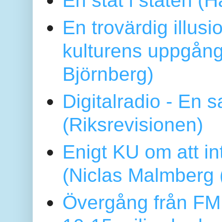
En stat i staten 
En trovärdig illus
kulturens uppgång
Björnberg)
Digitalradio - En
(Riksrevisionen)
Enigt KU om att i
(Niclas Malmberg
Övergång från FM 