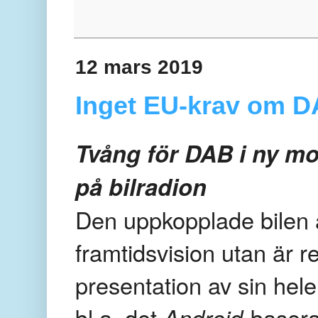
12 mars 2019
Inget EU-krav om DA
Tvång för DAB i ny mo
på bilradion
Den uppkopplade bilen ä
framtidsvision utan är r
presentation av sin hele
bl.a. det
Android-
basera