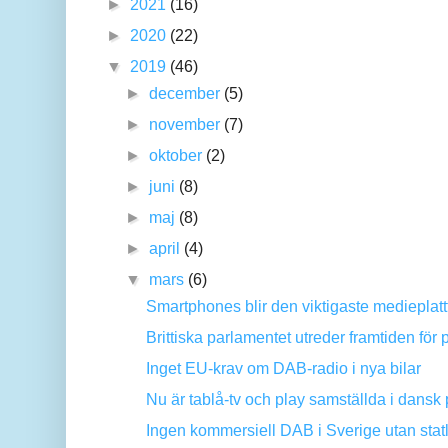
►
2021
(16)
►
2020
(22)
▼
2019
(46)
►
december
(5)
►
november
(7)
►
oktober
(2)
►
juni
(8)
►
maj
(8)
►
april
(4)
▼
mars
(6)
Smartphones blir den viktigaste medieplat
Brittiska parlamentet utreder framtiden för p
Inget EU-krav om DAB-radio i nya bilar
Nu är tablå-tv och play samställda i dansk p
Ingen kommersiell DAB i Sverige utan statli