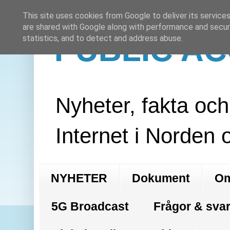
This site uses cookies from Google to deliver its services
are shared with Google along with performance and securi
PUBLIC A
statistics, and to detect and address abuse.
Nyheter, fakta oc
Internet i Norden 
NYHETER
Dokument
Om
5G Broadcast
Frågor & svar