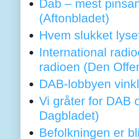
Dab – mest pinsa
(Aftonbladet)
Hvem slukket lys
International radi
radioen (Den Offe
DAB-lobbyen vinkl
Vi gråter for DAB 
Dagbladet)
Befolkningen er bl