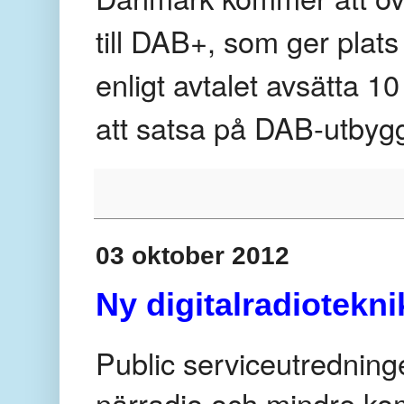
till DAB+, som ger plats
enligt avtalet avsätta 10
att satsa på DAB-utbyg
03 oktober 2012
Ny digitalradiotekni
Public serviceutrednin
närradio och mindre kom