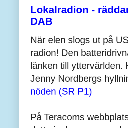
Lokalradion - rädda
DAB
När elen slogs ut på US
radion! Den batteridri
länken till yttervärlden
Jenny Nordbergs hyllning
nöden (SR P1)
På Teracoms webbplat