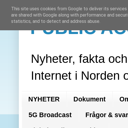
This site uses cookies from Google to deliver its services
are shared with Google along with performance and securit
PUBLIC A
statistics, and to detect and address abuse.
Nyheter, fakta oc
Internet i Norden 
NYHETER
Dokument
Om
5G Broadcast
Frågor & svar