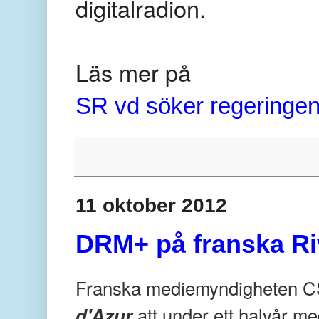
digitalradion.
Läs mer på
SR vd söker regeringen
11 oktober 2012
DRM+ på franska Ri
Franska mediemyndigheten CSA 
att under ett halvår m
d'Azur