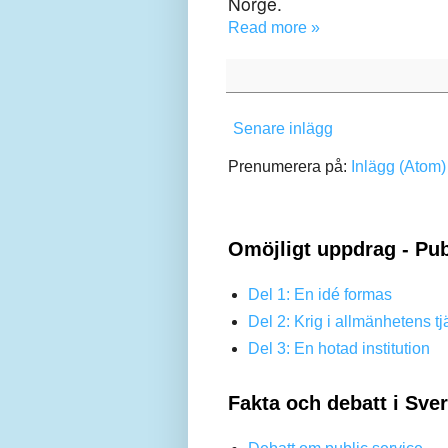
Norge.
Read more »
Senare inlägg
Prenumerera på:
Inlägg (Atom)
Omöjligt uppdrag - Pub
Del 1: En idé formas
Del 2: Krig i allmänhetens tj
Del 3: En hotad institution
Fakta och debatt i Sve