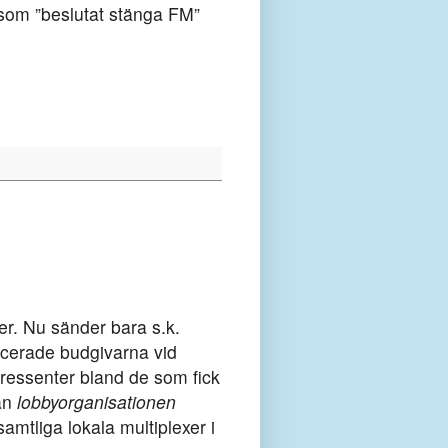
r som ”beslutat stänga FM”
er. Nu sänder bara s.k.
ficerade budgivarna vid
tressenter bland de som fick
an
lobbyorganisationen
amtliga lokala multiplexer i