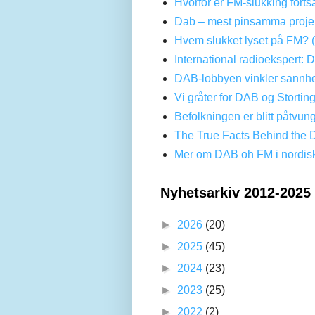
Hvorfor er FM-slukking forts
Dab – mest pinsamma projek
Hvem slukket lyset på FM? 
International radioekspert: 
DAB-lobbyen vinkler sannhe
Vi gråter for DAB og Stortin
Befolkningen er blitt påtvun
The True Facts Behind the 
Mer om DAB oh FM i nordis
Nyhetsarkiv 2012-2025
►
2026
(20)
►
2025
(45)
►
2024
(23)
►
2023
(25)
►
2022
(2)