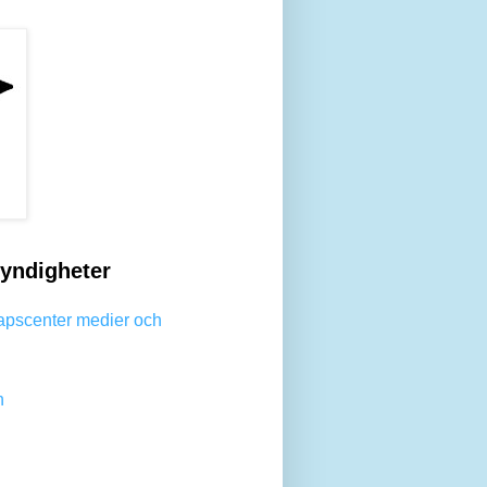
yndigheter
apscenter medier och
n