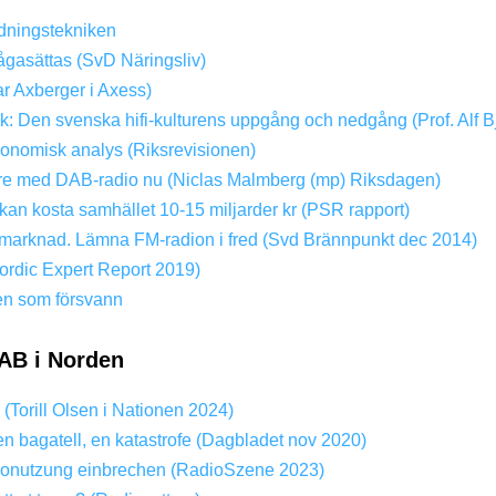
dningstekniken
ågasättas (SvD Näringsliv)
ar Axberger i Axess)
ik: Den svenska hifi-kulturens uppgång och nedgång (Prof. Alf B
konomisk analys (Riksrevisionen)
dare med DAB-radio nu (Niclas Malmberg (mp) Riksdagen)
kan kosta samhället 10-15 miljarder kr (PSR rapport)
ri marknad. Lämna FM-radion i fred (Svd Brännpunkt dec 2014)
rdic Expert Report 2019)
en som försvann
AB i Norden
? (Torill Olsen i Nationen 2024)
en bagatell, en katastrofe (Dagbladet nov 2020)
onutzung einbrechen (RadioSzene 2023)