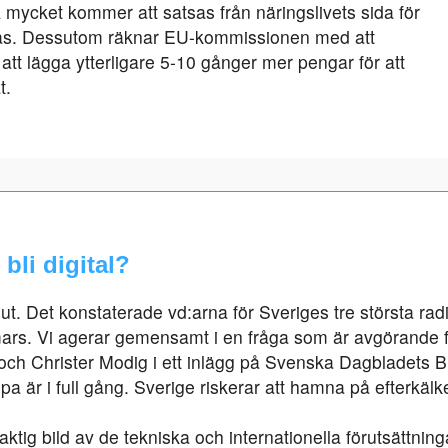
mycket kommer att satsas från näringslivets sida för
ras. Dessutom räknar EU-kommissionen med att
t lägga ytterligare 5-10 gånger mer pengar för att
t.
bli digital?
lut. Det konstaterade vd:arna för Sveriges tre största rad
ars. Vi agerar gemensamt i en fråga som är avgörande fö
 och Christer Modig i ett inlägg på Svenska Dagbladets 
pa är i full gång. Sverige riskerar att hamna på efterkälk
aktig bild av de tekniska och internationella förutsättninga