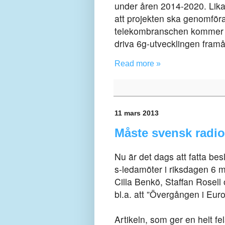
under åren 2014-2020. Lika 
att projekten ska genomfö
telekombranschen kommer at
driva 6g-utvecklingen framå
Read more »
11 mars 2013
Måste svensk radio 
Nu är det dags att fatta bes
s-ledamöter i riksdagen 6 m
Cilla Benkö, Staffan Rosell
bl.a. att ”Övergången i Euro
Artikeln, som ger en helt fel