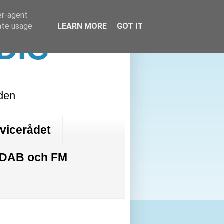
er-agent
rate usage
LEARN MORE
GOT IT
DIC
lden
rvicerådet
 DAB och FM