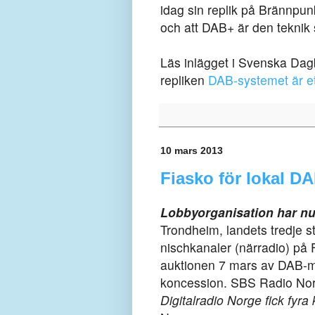
idag sin replik på Brännpun
och att DAB+ är den teknik 
Läs inlägget i Svenska Da
repliken
DAB-systemet är et
10 mars 2013
Fiasko för lokal DA
Lobbyorganisation har nu 
Trondheim, landets tredje st
nischkanaler (närradio) på F
auktionen 7 mars av DAB-mul
koncession. SBS Radio Nor
Digitalradio Norge fick fyra