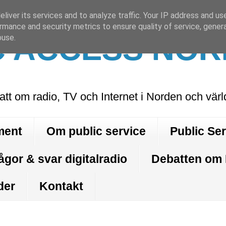
liver its services and to analyze traffic. Your IP address and us
rmance and security metrics to ensure quality of service, gene
C ACCESS NOR
buse.
att om radio, TV och Internet i Norden och vär
ment
Om public service
Public Se
ågor & svar digitalradio
Debatten om
der
Kontakt