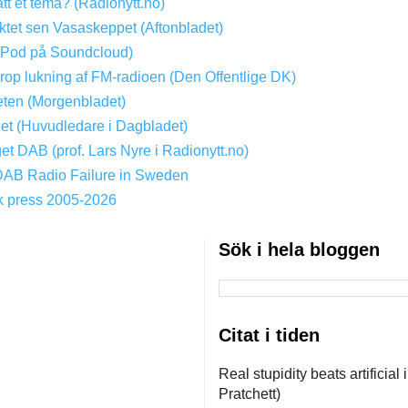
att et tema? (Radionytt.no)
tet sen Vasaskeppet (Aftonbladet)
(Pod på Soundcloud)
Drop lukning af FM-radioen (Den Offentlige DK)
ten (Morgenbladet)
get (Huvudledare i Dagbladet)
get DAB (prof. Lars Nyre i Radionytt.no)
DAB Radio Failure in Sweden
k press 2005-2026
Sök i hela bloggen
Citat i tiden
Real stupidity beats artificial
Pratchett)