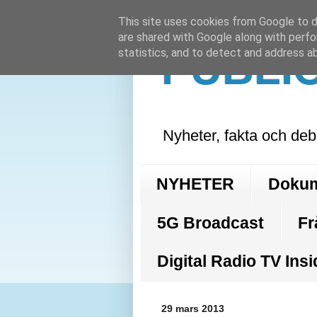
This site uses cookies from Google to de
are shared with Google along with perfo
PUBLI
statistics, and to detect and address a
Nyheter, fakta och deb
NYHETER
Doku
5G Broadcast
Fr
Digital Radio TV Insi
29 mars 2013