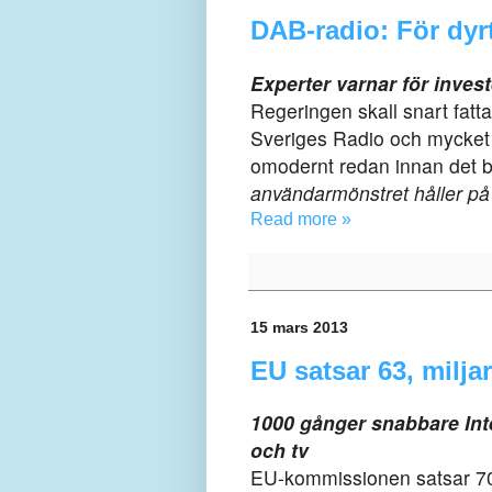
DAB-radio: För dyrt
Experter varnar för investe
Regeringen skall snart fatta
Sveriges Radio och mycket 
omodernt redan innan det b
användarmönstret håller på a
Read more »
15 mars 2013
EU satsar 63, milja
1000 gånger snabbare Inte
och tv
EU-kommissionen satsar 700 