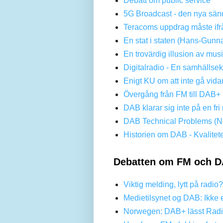
Debatt om public service
5G Broadcast - den nya sän
Teracoms uppdrag måste ifr
En stat i staten (Hans-Gunn
En trovärdig illusion av mus
Digitalradio - En samhällse
Enigt KU om att inte gå vi
Övergång från FM till DAB+ 
DAB klarar sig inte på en f
DAB Technical Problems (No
Historien om DAB - Kvalitet
Debatten om FM och D
Viktig melding, lytt på radio
Medietilsynet og DAB: Ikke 
Norwegen: DAB+ lässt Radi