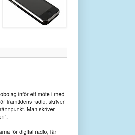
iobolag inför ett möte i med
r framtidens radio, skriver
Brännpunkt. Man skriver
en”.
rna för digital radio, får