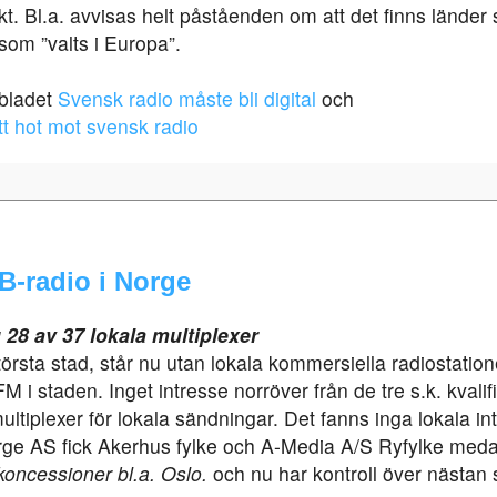
kt. Bl.a. avvisas helt påståenden om att det finns lände
som ”valts i Europa”.
gbladet
Svensk radio måste bli digital
och
t hot mot svensk radio
B-radio i Norge
28 av 37 lokala multiplexer
örsta stad, står nu utan lokala kommersiella radiostation
M i staden. Inget intresse norröver från de tre s.k. kvali
tiplexer för lokala sändningar. Det fanns inga lokala in
ge AS fick Akerhus fylke och A-Media A/S Ryfylke med
 koncessioner bl.a. Oslo.
och nu har kontroll över nästan s