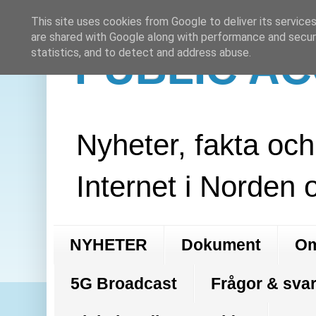
This site uses cookies from Google to deliver its services
are shared with Google along with performance and securi
PUBLIC A
statistics, and to detect and address abuse.
Nyheter, fakta oc
Internet i Norden 
NYHETER
Dokument
Om
5G Broadcast
Frågor & svar