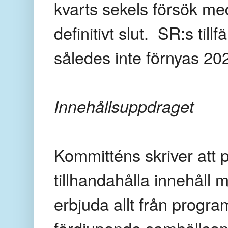
kvarts sekels försök med
definitivt slut. SR:s till
således inte förnyas 20
Innehållsuppdraget
Kommitténs skriver att 
tillhandahålla innehåll
erbjuda allt från progra
fördjupande samhällsana