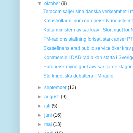
▼
oktober
(8)
Teracom säljer sina danska verksamhet i rät
Katastroflarm inom europeisk tv-industri inf
Kulturministern avisar krav i Stortinget för 
FM-radions ställning fortsatt stark anser PT
Skattefinansierad public service ökar krav p
Kommersiell DAB-radio kan starta i Sveri
Europeisk myndighet avvisar fjärde klagom
Stortinget ska debattera FM-radio.
►
september
(13)
►
augusti
(9)
►
juli
(5)
►
juni
(16)
►
maj
(13)