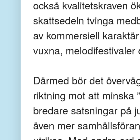
också kvalitetskraven ök
skattsedeln tvinga medb
av kommersiell karaktä
vuxna, melodifestivaler
Därmed bör det överväga
riktning mot att minska ”
bredare satsningar på ju
även mer samhällsföran
utrikes. Med andra ord 