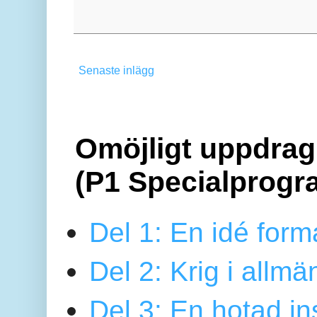
Senaste inlägg
Omöjligt uppdrag 
(P1 Specialprogr
Del 1: En idé form
Del 2: Krig i allmä
Del 3: En hotad ins