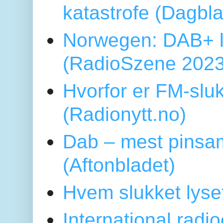
katastrofe (Dagbl
Norwegen: DAB+ l
(RadioSzene 2023
Hvorfor er FM-sluk
(Radionytt.no)
Dab – mest pinsa
(Aftonbladet)
Hvem slukket lys
International radi