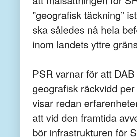
”geografisk täckning” is
ska således nå hela bef
inom landets yttre grän
PSR varnar för att DAB 
geografisk räckvidd per
visar redan erfarenhet
att vid den framtida avv
bör infrastrukturen för