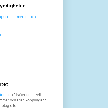
yndigheter
apscenter medier och
n
DIC
ådet
, en fristående ideell
mar och utan kopplingar till
retag eller