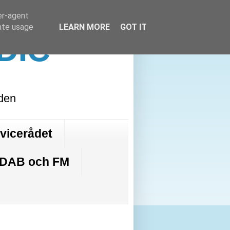
er-agent
rate usage
LEARN MORE
GOT IT
DIC
lden
rvicerådet
 DAB och FM