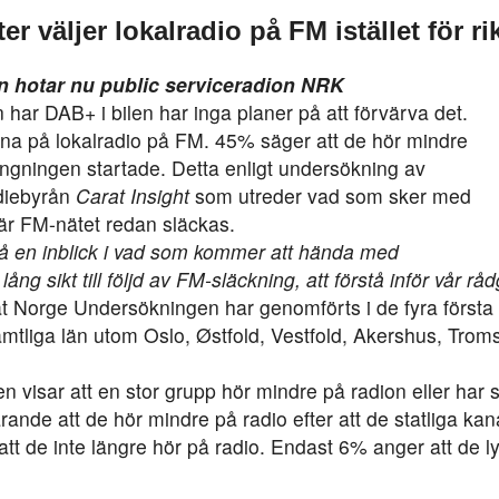
er väljer lokalradio på FM istället för r
ken hotar nu public serviceradion NRK
ar DAB+ i bilen har inga planer på att förvärva det.
yssna på lokalradio på FM. 45% säger att de hör mindre
ngningen startade. Detta enligt undersökning av
diebyrån
Carat Insight
som utreder vad som sker med
där FM-nätet redan släckas.
t få en inblick i vad som kommer att hända med
ång sikt till följd av FM-släckning, att förstå inför vår råd
t Norge Undersökningen har genomförts i de fyra första
amtliga län utom Oslo, Østfold, Vestfold, Akershus, Tro
en visar att en stor grupp hör mindre på radion eller har s
nde att de hör mindre på radio efter att de statliga kan
tt de inte längre hör på radio. Endast 6% anger att de l