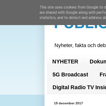
This site uses cookies from Google to de
are shared with Google along with perfo
PUBLI
statistics, and to detect and address a
Nyheter, fakta och deb
NYHETER
Doku
5G Broadcast
Fr
Digital Radio TV Insi
19 december 2017