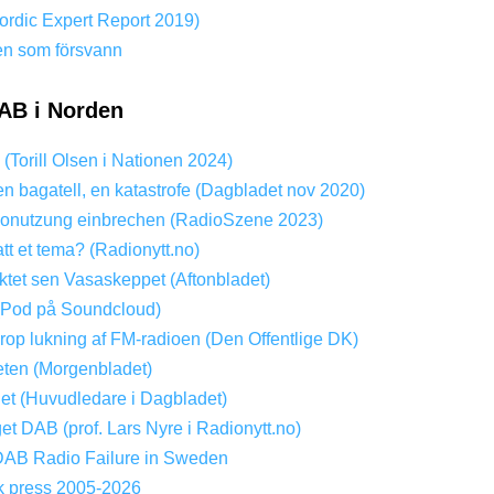
rdic Expert Report 2019)
en som försvann
AB i Norden
? (Torill Olsen i Nationen 2024)
en bagatell, en katastrofe (Dagbladet nov 2020)
onutzung einbrechen (RadioSzene 2023)
att et tema? (Radionytt.no)
tet sen Vasaskeppet (Aftonbladet)
(Pod på Soundcloud)
Drop lukning af FM-radioen (Den Offentlige DK)
ten (Morgenbladet)
get (Huvudledare i Dagbladet)
get DAB (prof. Lars Nyre i Radionytt.no)
DAB Radio Failure in Sweden
k press 2005-2026