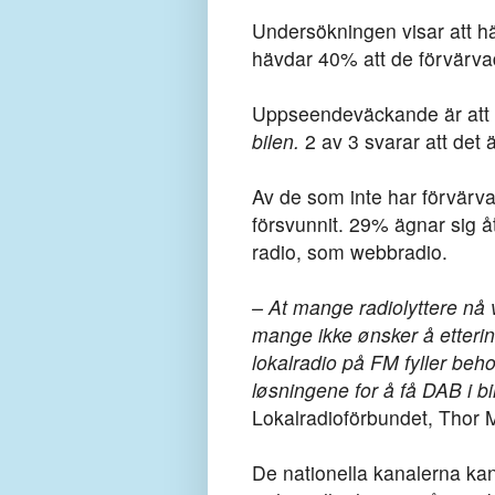
Undersökningen visar att hä
hävdar 40% att de förvärvad
Uppseendeväckande är att ö
bilen.
2 av 3 svarar att det ä
Av de som inte har förvärva
försvunnit. 29% ägnar sig å
radio, som webbradio.
– At mange radiolyttere nå v
mange ikke ønsker å etterins
lokalradio på FM fyller beh
løsningene for å få DAB i bi
Lokalradioförbundet, Thor
De nationella kanalerna kan