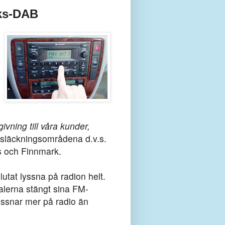
iks-DAB
givning till våra kunder,
 släckningsområdena d.v.s.
ms och Finnmark.
lutat lyssna på radion helt.
alerna stängt sina FM-
yssnar mer på radio än