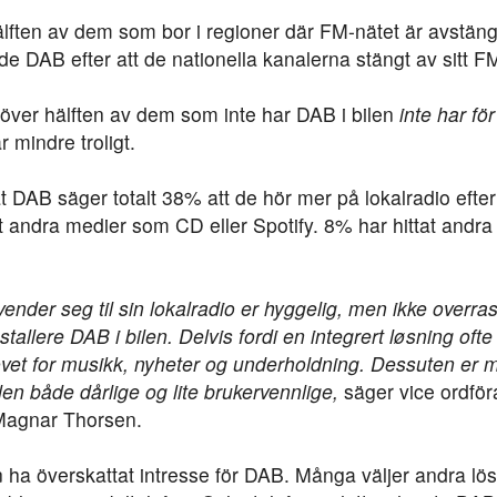
lften av dem som bor i regioner där FM-nätet är avstäng
e DAB efter att de nationella kanalerna stängt av sitt F
ver hälften av dem som inte har DAB i bilen
inte har för
r mindre troligt.
t DAB säger totalt 38% att de hör mer på lokalradio efter
t andra medier som CD eller Spotify. 8% har hittat andra 
ender seg til sin lokalradio er hyggelig, men ikke overras
tallere DAB i bilen. Delvis fordi en integrert løsning ofte
ovet for musikk, nyheter og underholdning. Dessuten er m
len både dårlige og lite brukervennlige,
säger vice ordför
 Magnar Thorsen.
 ha överskattat intresse för DAB. Många väljer andra lösn