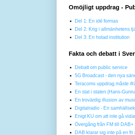
Omöjligt uppdrag - Pub
Del 1: En idé formas
Del 2: Krig i allmänhetens tj
Del 3: En hotad institution
Fakta och debatt i Sve
Debatt om public service
5G Broadcast - den nya sän
Teracoms uppdrag måste ifr
En stat i staten (Hans-Gunn
En trovärdig illusion av mus
Digitalradio - En samhällse
Enigt KU om att inte gå vi
Övergång från FM till DAB+ 
DAB klarar sig inte på en f