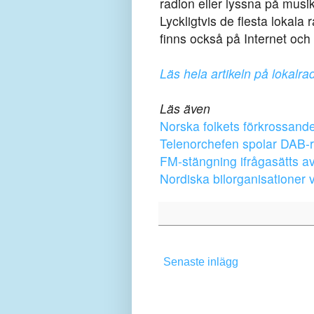
radion eller lyssna på musik
Lyckligtvis de flesta lokala
finns också på Internet oc
Läs hela artikeln på lokalra
Läs även
Norska folkets förkrossan
Telenorchefen spolar DAB-r
FM-stängning ifrågasätts av
Nordiska bilorganisationer 
Senaste inlägg