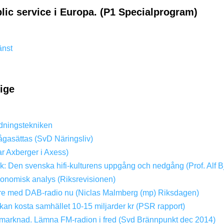
lic service i Europa. (P1 Specialprogram)
änst
rige
dningstekniken
ågasättas (SvD Näringsliv)
ar Axberger i Axess)
ik: Den svenska hifi-kulturens uppgång och nedgång (Prof. Alf B
konomisk analys (Riksrevisionen)
dare med DAB-radio nu (Niclas Malmberg (mp) Riksdagen)
kan kosta samhället 10-15 miljarder kr (PSR rapport)
ri marknad. Lämna FM-radion i fred (Svd Brännpunkt dec 2014)