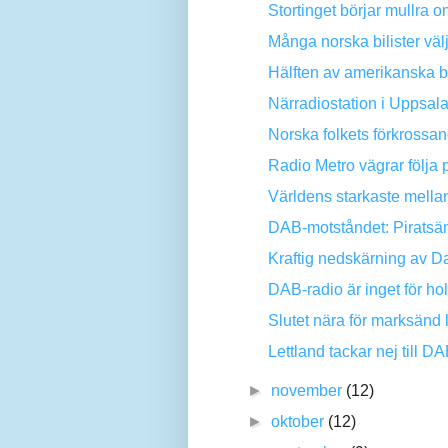
Stortinget börjar mullra
Många norska bilister välj
Hälften av amerikanska b
Närradiostation i Uppsala 
Norska folkets förkrossa
Radio Metro vägrar följa
Världens starkaste mellan
DAB-motståndet: Piratsä
Kraftig nedskärning av Da
DAB-radio är inget för ho
Slutet nära för marksänd l
Lettland tackar nej till D
►
november
(12)
►
oktober
(12)