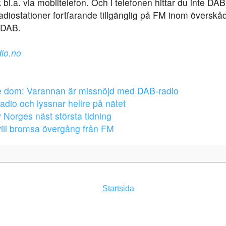
 bl.a. via mobiltelefon. Och i telefonen hittar du inte D
 radiostationer fortfarande tillgänglig på FM inom överskåd
h DAB.
dio.no
de dom: Varannan är missnöjd med DAB-radio
adio och lyssnar hellre på nätet
 Norges näst största tidning
vill bromsa övergång från FM
Startsida