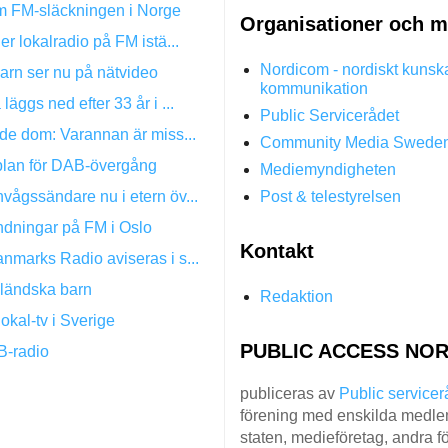
 om FM-släckningen i Norge
Organisationer och m
er lokalradio på FM istä...
Nordicom - nordiskt kunsk
arn ser nu på nätvideo
kommunikation
läggs ned efter 33 år i ...
Public Servicerådet
nde dom: Varannan är miss...
Community Media Swede
 plan för DAB-övergång
Mediemyndigheten
vågssändare nu i etern öv...
Post & telestyrelsen
ndningar på FM i Oslo
Kontakt
nmarks Radio aviseras i s...
lländska barn
Redaktion
okal-tv i Sverige
PUBLIC ACCESS NOR
AB-radio
publiceras av
Public servicer
förening med enskilda medlem
staten, medieföretag, andra fö