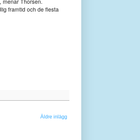
AB, menar Thorsen.
lig framtid och de flesta
Äldre inlägg