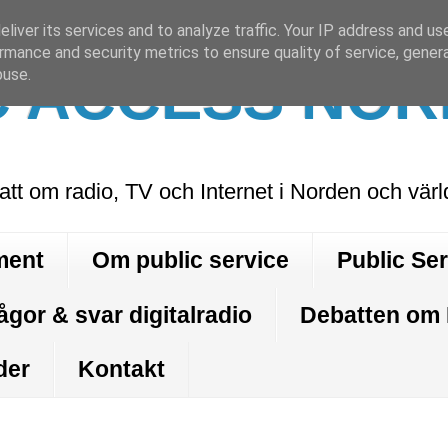
liver its services and to analyze traffic. Your IP address and us
rmance and security metrics to ensure quality of service, gene
C ACCESS NOR
buse.
att om radio, TV och Internet i Norden och vär
ment
Om public service
Public Se
ågor & svar digitalradio
Debatten om
der
Kontakt