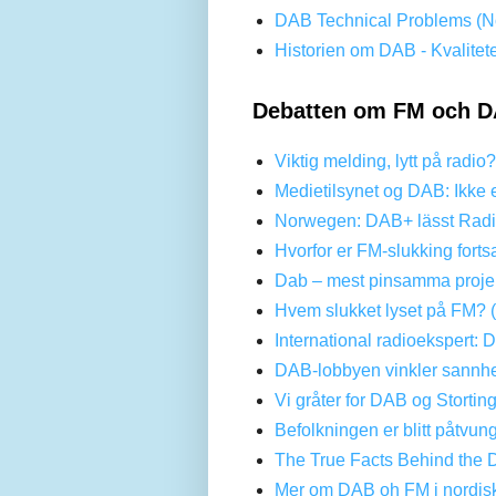
DAB Technical Problems (No
Historien om DAB - Kvalitet
Debatten om FM och D
Viktig melding, lytt på radio
Medietilsynet og DAB: Ikke 
Norwegen: DAB+ lässt Radi
Hvorfor er FM-slukking forts
Dab – mest pinsamma projek
Hvem slukket lyset på FM? 
International radioekspert: 
DAB-lobbyen vinkler sannhe
Vi gråter for DAB og Stortin
Befolkningen er blitt påtvun
The True Facts Behind the 
Mer om DAB oh FM i nordis