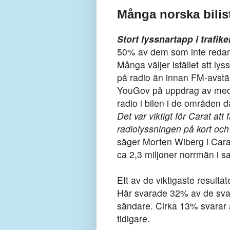
Många norska bilist
Stort lyssnartapp i trafi
50% av dem som inte redan h
Många väljer istället att l
på radio än innan FM-avstä
YouGov på uppdrag av me
radio i bilen i de områden 
Det var viktigt för Carat at
radiolyssningen på kort och l
säger Morten Wiberg i Cara
ca 2,3 miljoner norrmän i s
Ett av de viktigaste resultat
Här svarade 32% av de svara
sändare. Cirka 13% svarar a
tidigare.