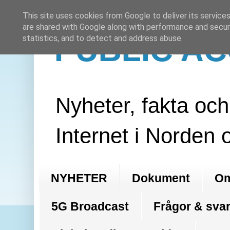
This site uses cookies from Google to deliver its services
are shared with Google along with performance and securi
PUBLIC A
statistics, and to detect and address abuse.
Nyheter, fakta oc
Internet i Norden 
NYHETER
Dokument
Om
5G Broadcast
Frågor & svar