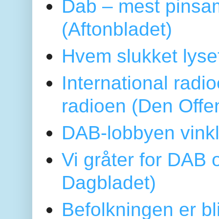
Dab – mest pinsa
(Aftonbladet)
Hvem slukket lys
International radi
radioen (Den Offe
DAB-lobbyen vinkl
Vi gråter for DAB 
Dagbladet)
Befolkningen er bl