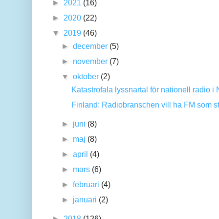
►
2021
(16)
►
2020
(22)
▼
2019
(46)
►
december
(5)
►
november
(7)
▼
oktober
(2)
Katastrofala lyssnartal för nationell radio i
Finland: Radiobranschen vill ha FM som sta
►
juni
(8)
►
maj
(8)
►
april
(4)
►
mars
(6)
►
februari
(4)
►
januari
(2)
►
2018
(126)