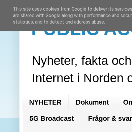
This site uses cookies from Google to deliver its services
are shared with Google along with performance and securi
PUBLIC A
statistics, and to detect and address abuse.
Nyheter, fakta oc
Internet i Norden 
NYHETER
Dokument
Om
5G Broadcast
Frågor & svar