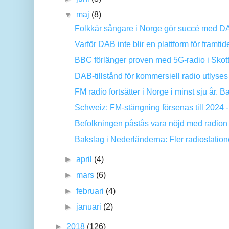
▼
maj
(8)
Folkkär sångare i Norge gör succé med DA
Varför DAB inte blir en plattform för framtide
BBC förlänger proven med 5G-radio i Skot
DAB-tillstånd för kommersiell radio utlyses
FM radio fortsätter i Norge i minst sju år. Ba
Schweiz: FM-stängning försenas till 2024 -
Befolkningen påstås vara nöjd med radion
Bakslag i Nederländerna: Fler radiostation
►
april
(4)
►
mars
(6)
►
februari
(4)
►
januari
(2)
►
2018
(126)