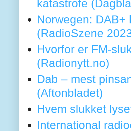
katastrofe (Dagbl
Norwegen: DAB+ l
(RadioSzene 2023
Hvorfor er FM-sluk
(Radionytt.no)
Dab – mest pinsa
(Aftonbladet)
Hvem slukket lys
International radi