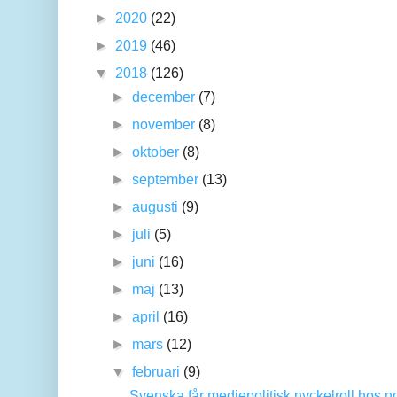
►
2020
(22)
►
2019
(46)
▼
2018
(126)
►
december
(7)
►
november
(8)
►
oktober
(8)
►
september
(13)
►
augusti
(9)
►
juli
(5)
►
juni
(16)
►
maj
(13)
►
april
(16)
►
mars
(12)
▼
februari
(9)
Svenska får mediepolitisk nyckelroll hos no