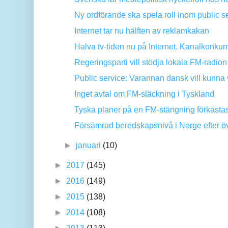
Ny ordförande ska spela roll inom public s
Internet tar nu hälften av reklamkakan
Halva tv-tiden nu på Internet. Kanalkonkurr
Regeringsparti vill stödja lokala FM-radion
Public service: Varannan dansk vill kunna v
Inget avtal om FM-släckning i Tyskland
Tyska planer på en FM-stängning förkastas 
Försämrad beredskapsnivå i Norge efter öve
►
januari
(10)
►
2017
(145)
►
2016
(149)
►
2015
(138)
►
2014
(108)
►
2013
(113)