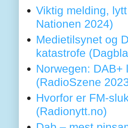
Viktig melding, lytt
Nationen 2024)
Medietilsynet og D
katastrofe (Dagbl
Norwegen: DAB+ l
(RadioSzene 2023
Hvorfor er FM-sluk
(Radionytt.no)
Dab – mest pinsa