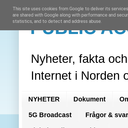
This site uses cookies from Google to deliver its services
are shared with Google along with performance and securi
PUBLIC A
statistics, and to detect and address abuse.
Nyheter, fakta oc
Internet i Norden 
NYHETER
Dokument
Om
5G Broadcast
Frågor & svar