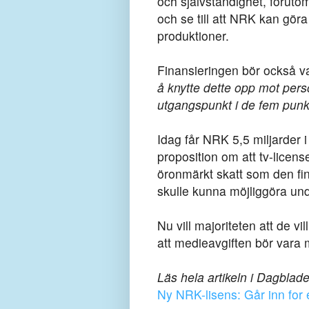
och självständighet, förutom 
och se till att NRK kan gör
produktioner.
Finansieringen bör också va
å knytte dette opp mot per
utgangspunkt i de fem pun
Idag får NRK 5,5 miljarder i
proposition om att tv-licen
öronmärkt skatt som den fin
skulle kunna möjliggöra und
Nu vill majoriteten att de vi
att medieavgiften bör vara m
Läs hela artikeln i Dagblade
Ny NRK-lisens: Går inn for 