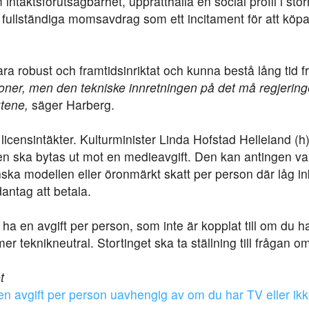
intäktsförutsägbarhet, upprätthålla en social profil i stör
a fullständiga momsavdrag som ett incitament för att köpa
ra robust och framtidsinriktat och kunna bestå lång tid
soner, men den tekniske innretningen på det må regjerin
ktene,
säger Harberg.
 licensintäkter. Kulturminister Linda Hofstad Helleland (h)
sen ska bytas ut mot en medieavgift. Den kan antingen var
ska modellen eller öronmärkt skatt per person där låg ink
antag att betala.
ll ha en avgift per person, som inte är kopplat till om du h
er teknikneutral. Stortinget ska ta ställning till frågan o
t
en avgift per person uavhengig av om du har TV eller ik