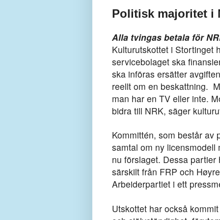
Politisk majoritet i
Alla tvingas betala för NRK
Kulturutskottet i Stortinget
servicebolaget ska finansie
ska införas ersätter avgifte
reellt om en beskattning. M
man har en TV eller inte. M
bidra till NRK, säger kultur
Kommittén, som består av po
samtal om ny licensmodell m
nu förslaget. Dessa partier 
särskilt från FRP och Høyre,
Arbeiderpartiet i ett press
Utskottet har också kommit f