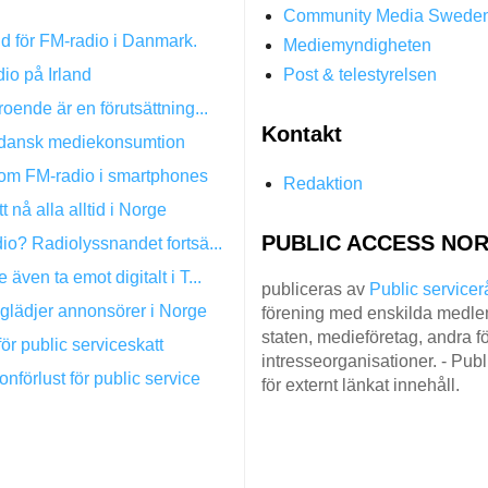
Community Media Swede
nd för FM-radio i Danmark.
Mediemyndigheten
io på Irland
Post & telestyrelsen
oende är en förutsättning...
Kontakt
t dansk mediekonsumtion
ta om FM-radio i smartphones
Redaktion
 nå alla alltid i Norge
PUBLIC ACCESS NOR
io? Radiolyssnandet fortsä...
ven ta emot digitalt i T...
publiceras av
Public servicer
 glädjer annonsörer i Norge
förening med enskilda medlem
staten, medieföretag, andra fö
för public serviceskatt
intresseorganisationer. - Pub
förlust för public service
för externt länkat innehåll.