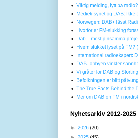
Viktig melding, lytt på radio
Medietilsynet og DAB: Ikke 
Norwegen: DAB+ lässt Radi
Hvorfor er FM-slukking forts
Dab – mest pinsamma projek
Hvem slukket lyset på FM? 
International radioekspert: 
DAB-lobbyen vinkler sannhe
Vi gråter for DAB og Stortin
Befolkningen er blitt påtvun
The True Facts Behind the 
Mer om DAB oh FM i nordis
Nyhetsarkiv 2012-2025
►
2026
(20)
►
2025
(45)