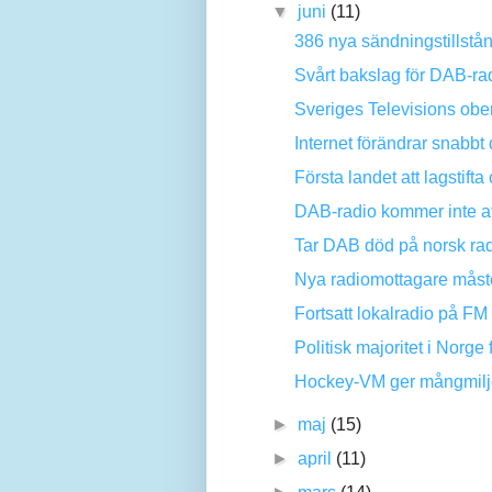
▼
juni
(11)
386 nya sändningstillstå
Svårt bakslag för DAB-rad
Sveriges Televisions ober
Internet förändrar snabb
Första landet att lagstif
DAB-radio kommer inte att
Tar DAB död på norsk rad
Nya radiomottagare måste ä
Fortsatt lokalradio på FM
Politisk majoritet i Norge 
Hockey-VM ger mångmiljon
►
maj
(15)
►
april
(11)