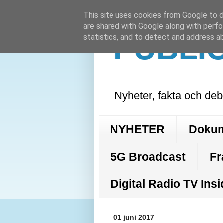
This site uses cookies from Google to de
are shared with Google along with perfo
PUBLI
statistics, and to detect and address a
Nyheter, fakta och deb
NYHETER
Doku
5G Broadcast
Fr
Digital Radio TV Insi
01 juni 2017