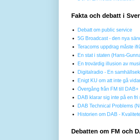
Fakta och debatt i Sve
Debatt om public service
5G Broadcast - den nya sän
Teracoms uppdrag måste ifr
En stat i staten (Hans-Gunn
En trovärdig illusion av mus
Digitalradio - En samhällse
Enigt KU om att inte gå vi
Övergång från FM till DAB+ 
DAB klarar sig inte på en f
DAB Technical Problems (No
Historien om DAB - Kvalitet
Debatten om FM och D