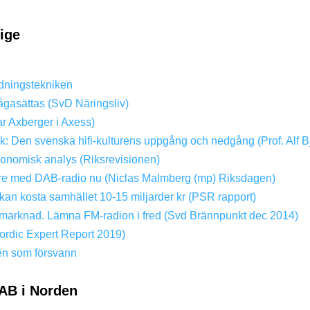
rige
dningstekniken
ågasättas (SvD Näringsliv)
ar Axberger i Axess)
ik: Den svenska hifi-kulturens uppgång och nedgång (Prof. Alf B
konomisk analys (Riksrevisionen)
dare med DAB-radio nu (Niclas Malmberg (mp) Riksdagen)
kan kosta samhället 10-15 miljarder kr (PSR rapport)
ri marknad. Lämna FM-radion i fred (Svd Brännpunkt dec 2014)
rdic Expert Report 2019)
en som försvann
AB i Norden