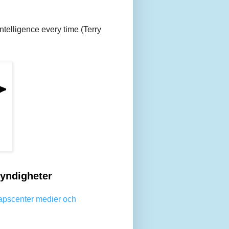
 intelligence every time (Terry
yndigheter
apscenter medier och