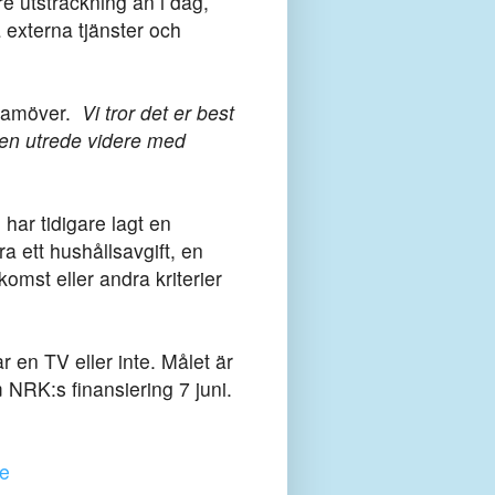
re utsträckning än i dag,
 externa tjänster och
 framöver.
Vi tror det er best
gen utrede videre med
 har tidigare lagt en
a ett hushållsavgift, en
omst eller andra kriterier
ar en TV eller inte. Målet är
m NRK:s finansiering 7 juni.
ke