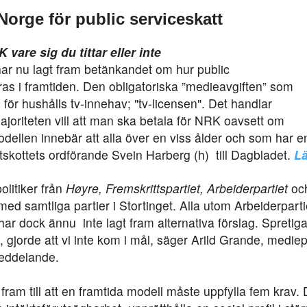
 Norge för public serviceskatt
 vare sig du tittar eller inte
 har nu lagt fram betänkandet om hur public
ras i framtiden. Den obligatoriska ”medieavgiften” som
n för hushålls tv-innehav; "tv-licensen". Det handlar
ajoriteten vill att man ska betala för NRK oavsett om
odellen innebär att alla över en viss ålder och som har
utskottets ordförande Svein Harberg (h) till Dagbladet.
L
litiker från
Høyre, Fremskrittspartiet, Arbeiderpartiet
oc
ed samtliga partier i Stortinget. Alla utom Arbeiderparti
har dock ännu inte lagt fram alternativa förslag. Spretig
 gjorde att vi inte kom i mål, säger Arild Grande, mediep
meddelande.
ram till att en framtida modell måste uppfylla fem krav. 