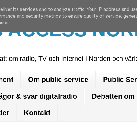
liver its services and to analyze traffic. Your IP address and us
rmance and security metrics to ensure quality of service, gene
C ACCESS NOR
buse.
att om radio, TV och Internet i Norden och vär
ment
Om public service
Public Se
ågor & svar digitalradio
Debatten om
der
Kontakt