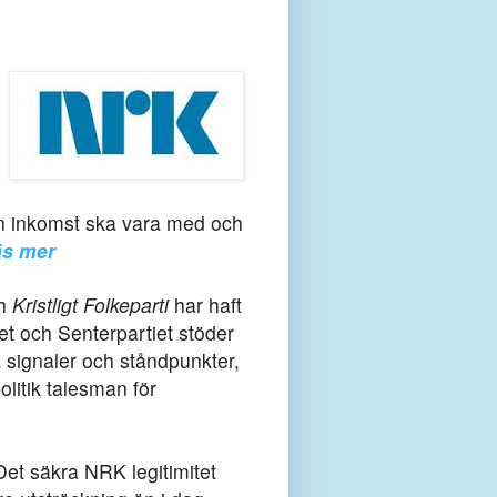
 en inkomst ska vara med och
äs mer
h
Kristligt Folkeparti
har haft
et och Senterpartiet stöder
a signaler och ståndpunkter,
olitik talesman för
Det säkra NRK legitimitet