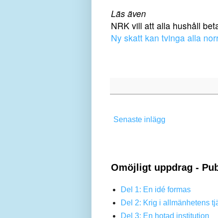
Läs även
NRK vill att alla hushåll beta
Ny skatt kan tvinga alla nor
Senaste inlägg
Omöjligt uppdrag - Pub
Del 1: En idé formas
Del 2: Krig i allmänhetens tj
Del 3: En hotad institution