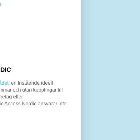
n
DIC
ådet
, en fristående ideell
mar och utan kopplingar till
retag eller
lic Access Nordic ansvarar inte