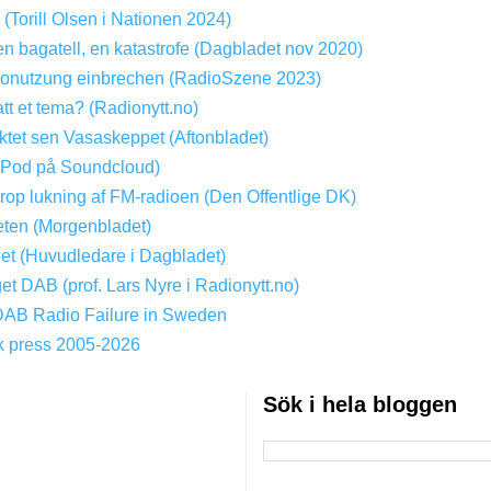
? (Torill Olsen i Nationen 2024)
en bagatell, en katastrofe (Dagbladet nov 2020)
onutzung einbrechen (RadioSzene 2023)
att et tema? (Radionytt.no)
tet sen Vasaskeppet (Aftonbladet)
(Pod på Soundcloud)
Drop lukning af FM-radioen (Den Offentlige DK)
ten (Morgenbladet)
get (Huvudledare i Dagbladet)
get DAB (prof. Lars Nyre i Radionytt.no)
DAB Radio Failure in Sweden
k press 2005-2026
Sök i hela bloggen