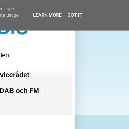
er-agent
rate usage
LEARN MORE
GOT IT
DIC
lden
rvicerådet
 DAB och FM