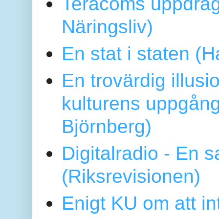
Teracoms uppdrag
Näringsliv)
En stat i staten 
En trovärdig illus
kulturens uppgång
Björnberg)
Digitalradio - En
(Riksrevisionen)
Enigt KU om att i