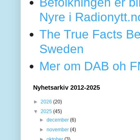
Befolkningen er bl
Nyre i Radionytt.n
The True Facts Be
Sweden
Mer om DAB oh FM
Nyhetsarkiv 2012-2025
►
2026
(20)
▼
2025
(45)
►
december
(6)
►
november
(4)
►
oktober
(3)