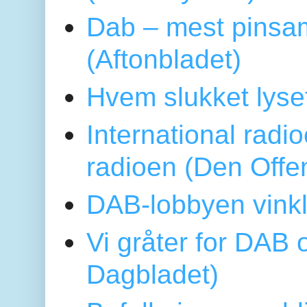
Dab – mest pinsa
(Aftonbladet)
Hvem slukket lys
International radi
radioen (Den Offe
DAB-lobbyen vinkl
Vi gråter for DAB 
Dagbladet)