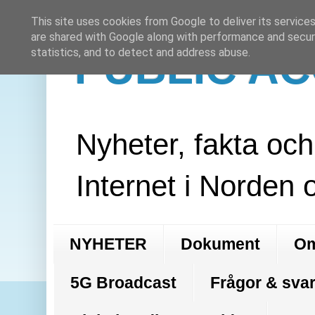
This site uses cookies from Google to deliver its services
are shared with Google along with performance and securi
PUBLIC A
statistics, and to detect and address abuse.
Nyheter, fakta oc
Internet i Norden 
NYHETER
Dokument
Om
5G Broadcast
Frågor & svar