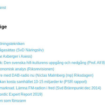
änst
rige
dningstekniken
ågasättas (SvD Näringsliv)
ar Axberger i Axess)
ik: Den svenska hifi-kulturens uppgång och nedgång (Prof. Alf B
konomisk analys (Riksrevisionen)
dare med DAB-radio nu (Niclas Malmberg (mp) Riksdagen)
kan kosta samhället 10-15 miljarder kr (PSR rapport)
ri marknad. Lämna FM-radion i fred (Svd Brännpunkt dec 2014)
rdic Expert Report 2019)
en som försvann