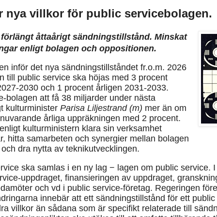
 nya villkor för public servicebolagen.
förlängt åttaårigt sändningstillstånd. Minskat
ngar enligt bolagen och oppositionen.
gen inför det nya sändningstillståndet fr.o.m. 2026
n till public service ska höjas med 3 procent
 2027-2030 och 1 procent årligen 2031-2033.
e-bolagen att få 38 miljarder under nästa
gt kulturminister
Parisa Liljestrand (m)
mer än om
 nuvarande årliga uppräkningen med 2 procent.
enligt kulturministern klara sin verksamhet
ar, hitta samarbeten och synergier mellan bolagen
– och dra nytta av teknikutvecklingen.
ice ska samlas i en ny lag − lagen om public service. I
vice-uppdraget, finansieringen av uppdraget, granskni
edamöter och vd i public service-företag. Regeringen före
ringarna innebär att ett sändningstillstånd för ett public
 villkor än sådana som är specifikt relaterade till sänd