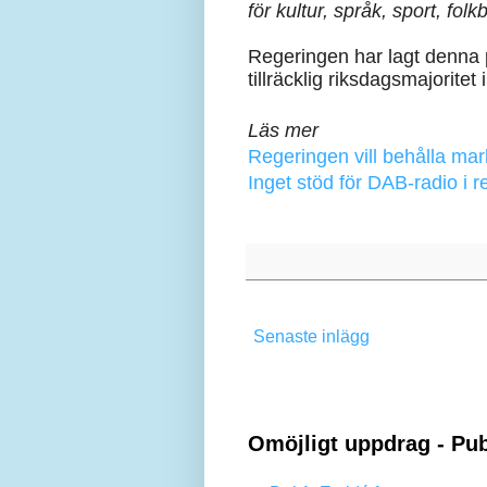
för kultur, språk, sport, fo
Regeringen har lagt denna 
tillräcklig riksdagsmajoritet 
Läs mer
Regeringen vill behålla mark
Inget stöd för DAB-radio i r
Senaste inlägg
Omöjligt uppdrag - Pub