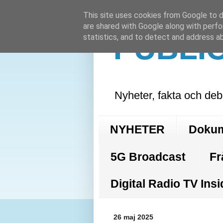
This site uses cookies from Google to de
are shared with Google along with perfo
PUBLI
statistics, and to detect and address a
Nyheter, fakta och deb
NYHETER
Doku
5G Broadcast
Fr
Digital Radio TV Insi
26 maj 2025