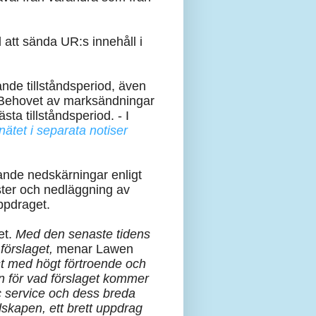
 att sända UR:s innehåll i
nde tillståndsperiod, även
. Behovet av marksändningar
sta tillståndsperiod. -
I
tet i separata notiser
ande nedskärningar enligt
ster och nedläggning av
uppdraget.
et.
Med den senaste tidens
förslaget,
menar Lawen
st med högt förtroende och
on för vad förslaget kommer
ic service och dess breda
edskapen, ett brett uppdrag