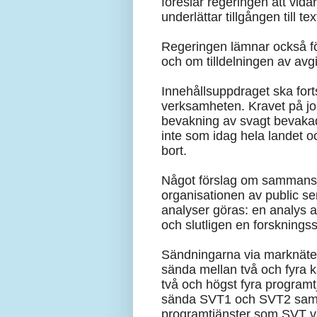
föreslår regeringen att vida
underlättar tillgången till te
Regeringen lämnar också fö
och om tilldelningen av av
Innehållsuppdraget ska fort
verksamheten. Kravet på jou
bevakning av svagt bevakad
inte som idag hela landet o
bort.
Något förslag om sammansla
organisationen av public s
analyser göras: en analys a
och slutligen en forskningss
Sändningarna via marknäte
sända mellan två och fyra k
två och högst fyra programt
sända SVT1 och SVT2 samt hö
programtjänster som SVT vä