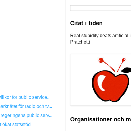
Citat i tiden
Real stupidity beats artificial
Pratchett)
lkor för public service...
rknätet för radio och tv...
 regeringens public serv...
Organisationer och m
gt ökat statsstöd