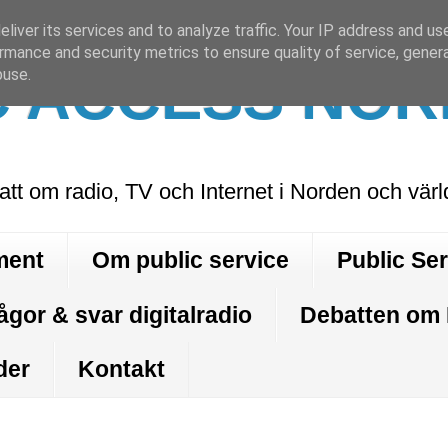
liver its services and to analyze traffic. Your IP address and us
rmance and security metrics to ensure quality of service, gene
C ACCESS NOR
buse.
att om radio, TV och Internet i Norden och vär
ment
Om public service
Public Se
ågor & svar digitalradio
Debatten om
der
Kontakt