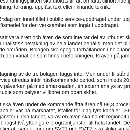
resändningsplikten ska utökas till att omfatta tillhörande 
xtning, tolkning, uppläst text eller liknande teknik.
rslag om innehållet i public service-uppdraget under 
giftsmedel för den verksamhet som ingår i uppdraget.
satt vara brett och även de som inte tar del av utbudet s
rnalistisk bevakning av hela landet behålls, men det blir
e områden. Bolagen ska spegla förhållanden i hela land
ch den variation som finns i befolkningen. Kraven på jäm
gning av de tre bolagen läggs inte. Men under tillstån
ervice utredas inför nästkommande period, som inleds 2
v påverkan på mediemarknaden, en extern analys av produ
tudie som belyser villkoret om opartiskhet.
t ska även under de kommande åtta åren nå 99,8 procen
analer var på marknätet, istället för idag fyra kanaler. 
jänster i hela landet, varav en även ska ha ett regionalt
gst två ytterligare programtjänster till hela landet. Den
ljer att sända, förutom SVT1 och SVT2, ska skilja sig s