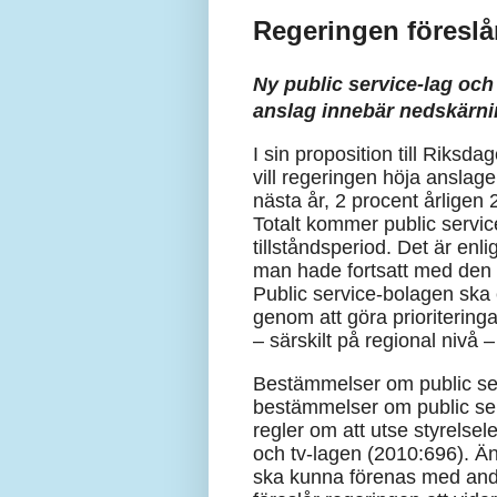
Regeringen föreslår
Ny public service-lag och 
anslag innebär nedskärni
I sin proposition till Riksda
vill regeringen höja anslage
nästa år, 2 procent årligen
Totalt kommer public servic
tillståndsperiod. Det är enli
man hade fortsatt med den
Public service-bolagen ska 
genom att göra prioritering
– särskilt på regional nivå 
Bestämmelser om public serv
bestämmelser om public ser
regler om att utse styrelsel
och tv-lagen (2010:696). Änd
ska kunna förenas med andra