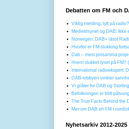
Debatten om FM och D
Viktig melding, lytt på radio
Medietilsynet og DAB: Ikke 
Norwegen: DAB+ lässt Radi
Hvorfor er FM-slukking forts
Dab – mest pinsamma projek
Hvem slukket lyset på FM? 
International radioekspert: 
DAB-lobbyen vinkler sannhe
Vi gråter for DAB og Stortin
Befolkningen er blitt påtvun
The True Facts Behind the 
Mer om DAB oh FM i nordis
Nyhetsarkiv 2012-2025