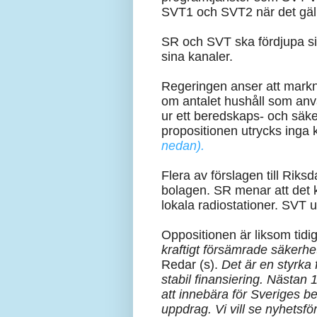
SVT1 och SVT2 när det gälle
SR och SVT ska fördjupa sit
sina kanaler.
Regeringen anser att marknä
om antalet hushåll som anv
ur ett beredskaps- och säke
propositionen utrycks inga
nedan).
Flera av förslagen till Rik
bolagen. SR menar att det 
lokala radiostationer. SVT 
Oppositionen är liksom tidig
kraftigt försämrade säkerhet
Redar (s).
Det är en styrka
stabil finansiering. Nästan
att innebära för Sveriges b
uppdrag. Vi vill se nyhetsfö