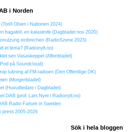
AB i Norden
? (Torill Olsen i Nationen 2024)
en bagatell, en katastrofe (Dagbladet nov 2020)
onutzung einbrechen (RadioSzene 2023)
att et tema? (Radionytt.no)
tet sen Vasaskeppet (Aftonbladet)
(Pod på Soundcloud)
Drop lukning af FM-radioen (Den Offentlige DK)
ten (Morgenbladet)
get (Huvudledare i Dagbladet)
get DAB (prof. Lars Nyre i Radionytt.no)
DAB Radio Failure in Sweden
k press 2005-2026
Sök i hela bloggen