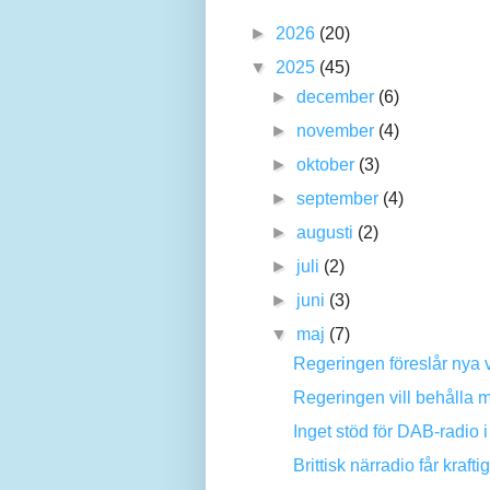
►
2026
(20)
▼
2025
(45)
►
december
(6)
►
november
(4)
►
oktober
(3)
►
september
(4)
►
augusti
(2)
►
juli
(2)
►
juni
(3)
▼
maj
(7)
Regeringen föreslår nya vil
Regeringen vill behålla ma
Inget stöd för DAB-radio i
Brittisk närradio får krafti