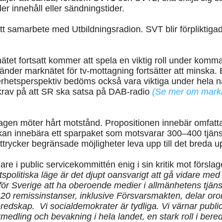
r innehåll eller sändningstider.
t samarbete med Utbildningsradion. SVT blir förpliktigad
tet fortsatt kommer att spela en viktig roll under komma
änder marknätet för tv-mottagning fortsätter att minska
rhetsperspektiv bedöms också vara viktiga under hela nä
 krav på att SR ska satsa på DAB-radio
(Se mer om marknä
sdagen möter hårt motstånd. Propositionen innebär omfatt
kan innebära ett sparpaket som motsvarar 300–400 tjän
uttrycker begränsade möjligheter leva upp till det breda 
are i public servicekommittén enig i sin kritik mot förslag
spolitiska läge är det djupt oansvarigt att gå vidare med 
 för Sverige att ha oberoende medier i allmänhetens tjän
 120 remissinstanser, inklusive Försvarsmakten, delar or
eredskap. Vi socialdemokrater är tydliga. Vi värnar publ
rmedling och bevakning i hela landet, en stark roll i ber