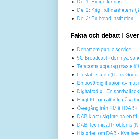
Del 1: En idé formas
Del 2: Krig i allmänhetens tj
Del 3: En hotad institution
Fakta och debatt i Sve
Debatt om public service
5G Broadcast - den nya sän
Teracoms uppdrag måste ifr
En stat i staten (Hans-Gunn
En trovärdig illusion av mus
Digitalradio - En samhällse
Enigt KU om att inte gå vi
Övergång från FM till DAB+ 
DAB klarar sig inte på en f
DAB Technical Problems (No
Historien om DAB - Kvalitet