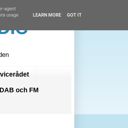
er-agent
rate usage
LEARN MORE
GOT IT
DIC
lden
rvicerådet
 DAB och FM