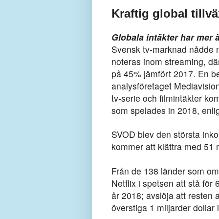
Kraftig global tillv
Globala intäkter har mer 
Svensk tv-marknad nådde ny
noteras inom streaming, där
på 45% jämfört 2017. En be
analysföretaget Mediavisio
tv-serie och filmintäkter ko
som spelades in 2018, enli
SVOD blev den största ink
kommer att klättra med 51 mi
Från de 138 länder som omf
Netflix i spetsen att stå fö
år 2018; avslöja att resten
överstiga 1 miljarder dollar 