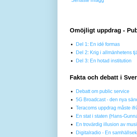
Senaste inlägg
Omöjligt uppdrag - Pub
Del 1: En idé formas
Del 2: Krig i allmänhetens tj
Del 3: En hotad institution
Fakta och debatt i Sve
Debatt om public service
5G Broadcast - den nya sän
Teracoms uppdrag måste ifr
En stat i staten (Hans-Gunn
En trovärdig illusion av mus
Digitalradio - En samhällse