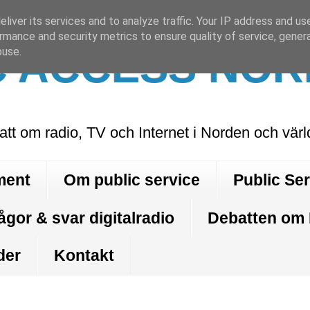
liver its services and to analyze traffic. Your IP address and us
rmance and security metrics to ensure quality of service, gene
C ACCESS NOR
buse.
att om radio, TV och Internet i Norden och vär
ment
Om public service
Public Se
ågor & svar digitalradio
Debatten om
der
Kontakt