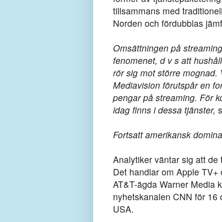
tillsammans med traditionel
Norden och fördubblas jäm
Omsättningen på streamingma
fenomenet, d v s att hushål
rör sig mot större mognad. 
Mediavision förutspår en fo
pengar på streaming. För kon
idag finns i dessa tjänster,
s
Fortsatt amerikansk domin
Analytiker väntar sig att de
Det handlar om Apple TV+ o
AT&T-ägda Warner Media ka
nyhetskanalen CNN för 16 do
USA.