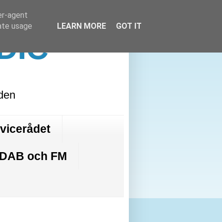
er-agent
rate usage
LEARN MORE
GOT IT
DIC
lden
rvicerådet
 DAB och FM