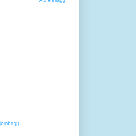
Äldre inlägg
jörnberg)