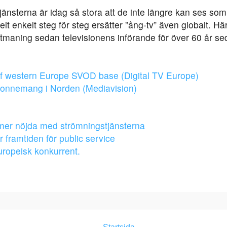
nsterna är idag så stora att de inte längre kan ses som k
elt enkelt steg för steg ersätter ”ång-tv” även globalt. Hä
utmaning sedan televisionens införande för över 60 år se
 of western Europe SVOD base (Digital TV Europe)
bonnemang i Norden (Mediavision)
mer nöjda med strömningstjänsterna
r framtiden för public service
europeisk konkurrent.