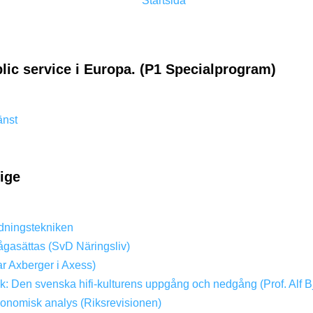
Startsida
lic service i Europa. (P1 Specialprogram)
änst
rige
dningstekniken
ågasättas (SvD Näringsliv)
ar Axberger i Axess)
ik: Den svenska hifi-kulturens uppgång och nedgång (Prof. Alf B
konomisk analys (Riksrevisionen)