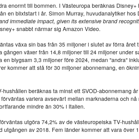
ra enormt till bommen. I Västeuropa beräknas Disney+ h
rån en blixtstart i år. Simon Murray, huvudanalytiker hos
and immediate impact, given its extensive brand recogni
Disney+ snabbt närmar sig Amazon Video.
ntas växa sin bas från 35 miljoner i slutet av förra året t
 gången växer från 14,8 miljoner till 24 miljoner under
a en blygsam 3,3 miljoner före 2024, medan "andra" inklu
rer kommer att stå för 30 miljoner abonnemang, en ökning
-hushållen beräknas ta minst ett SVOD-abonnemang år 2
 förväntas variera avsevärt mellan marknaderna och nå n
rtfarande mindre än 30% i Italien.
rväntas utgöra 74,2% av de västeuropeiska TV-hushåll
id utgången av 2018. Fem länder kommer att vara över 