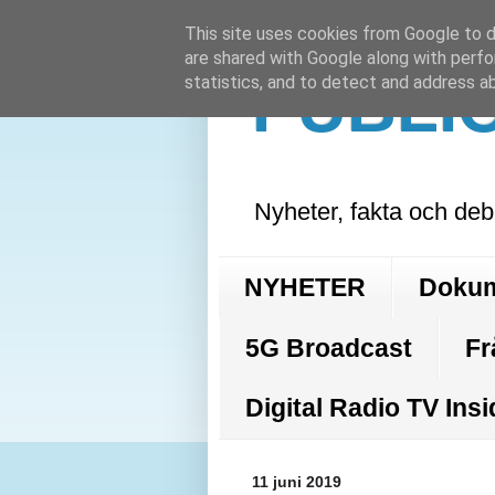
This site uses cookies from Google to de
are shared with Google along with perfo
PUBLI
statistics, and to detect and address a
Nyheter, fakta och deb
NYHETER
Doku
5G Broadcast
Fr
Digital Radio TV Insi
11 juni 2019