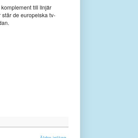
omplement till linjär
r står de europeiska tv-
dan.