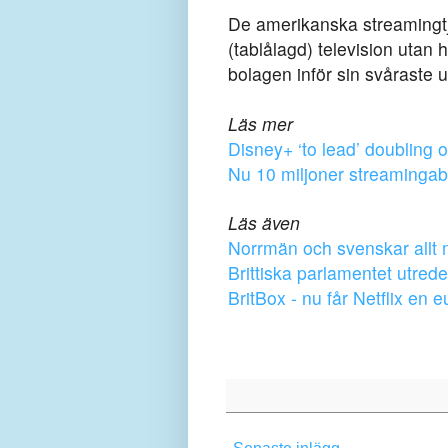
De amerikanska streamingtjä
(tablålagd) television utan h
bolagen inför sin svåraste 
Läs mer
Disney+ ‘to lead’ doubling
Nu 10 miljoner streaminga
Läs även
Norrmän och svenskar allt 
Brittiska parlamentet utrede
BritBox - nu får Netflix en 