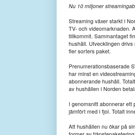
Nu 10 miljoner streaminga
Streaming växer starkt i N
TV- och videomarknaden. All
tillkommit. Sammantaget fi
hushåll. Utvecklingen drivs
fler sorters paket.
Prenumerationsbaserade SVOD
har minst en videostreaming
abonnerande hushåll. Totalt 
av hushållen i Norden betal
I genomsnitt abonnerar ett p
jämfört med i fjol. Totalt 
Att hushållen nu ökar på si
former av tjänstepaketering.