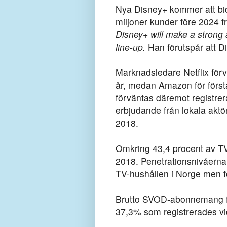
Nya Disney+ kommer att bid
miljoner kunder före 2024 f
Disney+ will make a strong 
line-up.
Han förutspår att 
Marknadsledare Netflix förvä
år, medan Amazon för första
förväntas däremot registrer
erbjudande från lokala aktö
2018.
Omkring 43,4 procent av TV
2018. Penetrationsnivåerna
TV-hushållen i Norge men fo
Brutto SVOD-abonnemang fö
37,3% som registrerades v