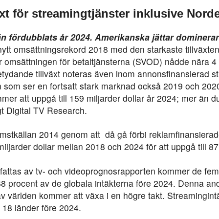
äxt för streamingtjänster inklusive Nord
än fördubblats år 2024. Amerikanska jättar dominerar 
tt omsättningsrekord 2018 med den starkaste tillväxten 
 omsättningen för betaltjänsterna (SVOD) nådde nära 4 mi
tydande tillväxt noteras även inom annonsfinansierad s
n som ser en fortsatt stark marknad också 2019 och 2020
mmer att uppgå till 159 miljarder dollar år 2024; mer än d
gt Digital TV Research.
omstkällan 2014 genom att då gå förbi reklamfinansier
ljarder dollar mellan 2018 och 2024 för att uppgå till 87 
attas av tv- och videoprognosrapporten kommer de fem 
r 68 procent av de globala intäkterna före 2024. Denna an
 av världen kommer att växa i en högre takt. Streamingin
i 18 länder före 2024.