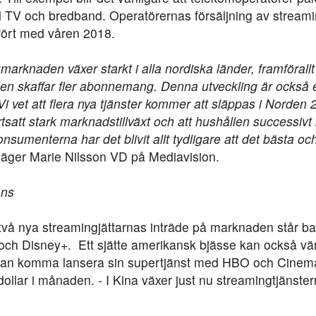
l TV och bredband. Operatörernas försäljning av streamin
fört med våren 2018.
rknaden växer starkt i alla nordiska länder, framförallt
len skaffar fler abonnemang. Denna utveckling är också e
Vi vet att flera nya tjänster kommer att släppas i Norden 
rtsatt stark marknadstillväxt och att hushållen successiv
sumenterna har det blivit allt tydligare att det bästa och
äger Marie Nilsson VD på Mediavision.
ans
 två nya streamingjättarnas inträde på marknaden står bak
ch Disney+. Ett sjätte amerikansk bjässe kan också vän
n komma lansera sin supertjänst med HBO och Cinemax
llar i månaden. - I Kina växer just nu streamingtjänste