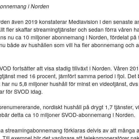
bonnemang i Norden
orden även 2019 konstaterar Mediavision i den senaste a
t fler skaffar streamingtjänster och sedan förra våren h
nns nu ca 10 miljoner abonnemang i Norden, fördelat på 
 nu både av hushållen som vill ha fler abonnemang och a
 fortsätter att visa stadig tillväxt i Norden. Våren 20
tjänst med 16 procent, jämfört samma period i fjol. Det 
har nu 5,8 miljoner hushåll för minst en videotjänst, dvs
ar för SVOD idag.
renumererande, nordiskt hushåll på drygt 1,7 tjänster, vilk
innebär detta ca 10 miljoner SVOD-abonnemang i Norden.
na streamingabonnemang förklaras delvis av att många akt
 Till exempel blir det vanligare att telekomoperatörer pa