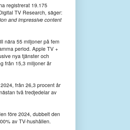
a registrerat 19.175
 Digital TV Research, säger:
tion and impressive content
ill nära 55 miljoner på fem
 samma period. Apple TV +
sive nya tjänster och
 från 15,3 miljoner år
024, från 26,3 procent år
ästan två tredjedelar av
en före 2024, dubbelt den
100% av TV-hushållen.