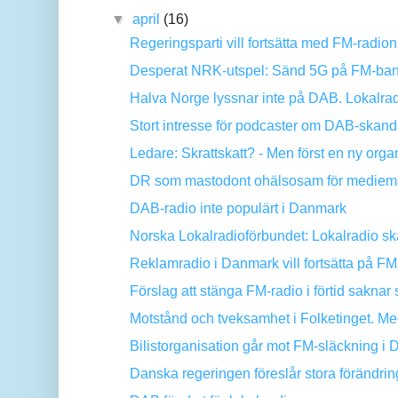
▼
april
(16)
Regeringsparti vill fortsätta med FM-radion
Desperat NRK-utspel: Sänd 5G på FM-ba
Halva Norge lyssnar inte på DAB. Lokalrad
Stort intresse för podcaster om DAB-skand
Ledare: Skrattskatt? - Men först en ny organ
DR som mastodont ohälsosam för medie
DAB-radio inte populärt i Danmark
Norska Lokalradioförbundet: Lokalradio ska 
Reklamradio i Danmark vill fortsätta på FM
Förslag att stänga FM-radio i förtid saknar s
Motstånd och tveksamhet i Folketinget. Med
Bilistorganisation går mot FM-släckning i
Danska regeringen föreslår stora förändring