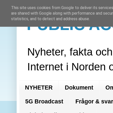
This site uses cookies from Google to deliver its services
are shared with Google along with performance and securi
PUBLIC A
statistics, and to detect and address abuse.
Nyheter, fakta oc
Internet i Norden 
NYHETER
Dokument
Om
5G Broadcast
Frågor & svar