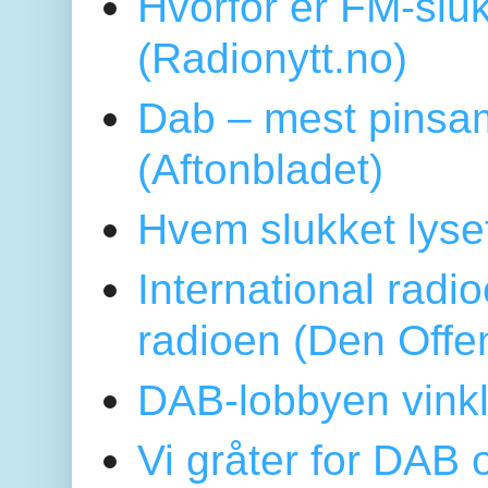
Hvorfor er FM-sluk
(Radionytt.no)
Dab – mest pinsa
(Aftonbladet)
Hvem slukket lys
International radi
radioen (Den Offe
DAB-lobbyen vinkl
Vi gråter for DAB 