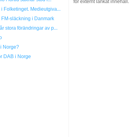
för externt länkat innehåll.
 Folketinget. Medieutgiva...
ot FM-släckning i Danmark
r stora förändringar av p...
o
 i Norge?
 för DAB i Norge