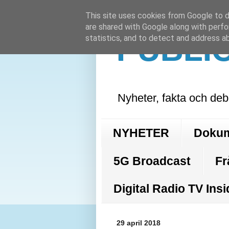
This site uses cookies from Google to de
are shared with Google along with perfo
PUBLI
statistics, and to detect and address a
Nyheter, fakta och deb
NYHETER
Doku
5G Broadcast
Fr
Digital Radio TV Insi
29 april 2018