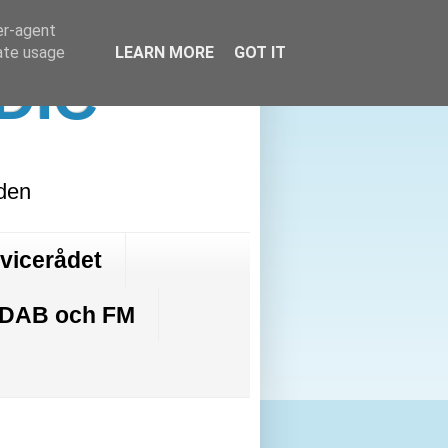
er-agent
rate usage
LEARN MORE
GOT IT
DIC
lden
rvicerådet
 DAB och FM