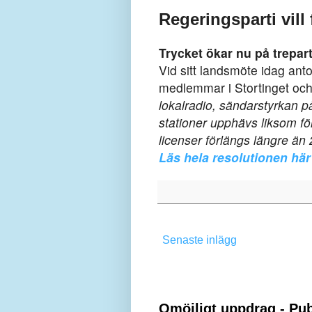
Regeringsparti vill
Trycket ökar nu på trepar
Vid sitt landsmöte idag ant
medlemmar i Stortinget och
lokalradio, sändarstyrkan p
stationer upphävs liksom 
licenser förlängs längre än 
Läs hela resolutionen här
Senaste inlägg
Omöjligt uppdrag - Pub