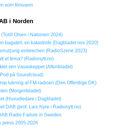
en som försvann
AB i Norden
? (Torill Olsen i Nationen 2024)
en bagatell, en katastrofe (Dagbladet nov 2020)
onutzung einbrechen (RadioSzene 2023)
att et tema? (Radionytt.no)
tet sen Vasaskeppet (Aftonbladet)
(Pod på Soundcloud)
Drop lukning af FM-radioen (Den Offentlige DK)
ten (Morgenbladet)
get (Huvudledare i Dagbladet)
get DAB (prof. Lars Nyre i Radionytt.no)
DAB Radio Failure in Sweden
k press 2005-2026