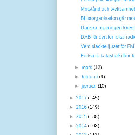
Motstånd och tveksamhet i
Bilistorganisation går m
Danska regeringen föreslå
DAB för dyrt för lokal radi
Vem släckte ljuset för FM
Fortsatta katastrofsiffror
►
mars
(12)
►
februari
(9)
►
januari
(10)
►
2017
(145)
►
2016
(149)
►
2015
(138)
►
2014
(108)