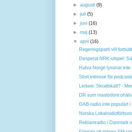
►
augusti
(9)
►
juli
(5)
►
juni
(16)
►
maj
(13)
▼
april
(16)
Regeringsparti vill forts
Desperat NRK-utspel: S
Halva Norge lyssnar inte
Stort intresse för podca
Ledare: Skrattskatt? - Men
DR som mastodont ohäls
DAB-radio inte populärt 
Norska Lokalradioförbunde
Reklamradio i Danmark vil
Förslag att stänga FM-radio