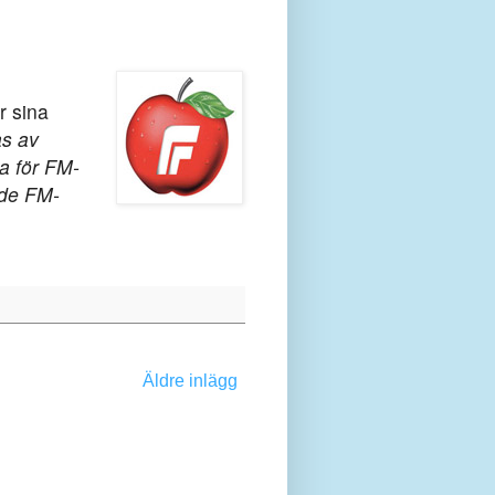
r sina
as av
a för FM-
nde FM-
Äldre inlägg