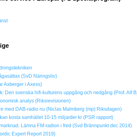
änst
rige
dningstekniken
ågasättas (SvD Näringsliv)
ar Axberger i Axess)
ik: Den svenska hifi-kulturens uppgång och nedgång (Prof. Alf B
konomisk analys (Riksrevisionen)
dare med DAB-radio nu (Niclas Malmberg (mp) Riksdagen)
kan kosta samhället 10-15 miljarder kr (PSR rapport)
ri marknad. Lämna FM-radion i fred (Svd Brännpunkt dec 2014)
rdic Expert Report 2019)