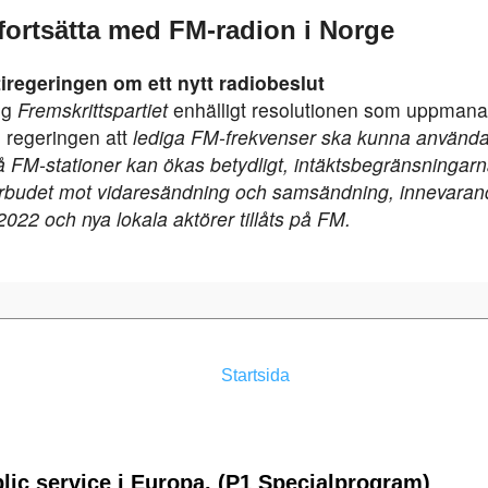
 fortsätta med FM-radion i Norge
tiregeringen om ett nytt radiobeslut
og
Fremskrittspartiet
enhälligt resolutionen som uppmana
 regeringen att
lediga FM-frekvenser ska kunna använd
å FM-stationer kan ökas betydligt, intäktsbegränsningarn
förbudet mot vidaresändning och samsändning, innevara
2022 och nya lokala aktörer tillåts på FM.
Startsida
lic service i Europa. (P1 Specialprogram)