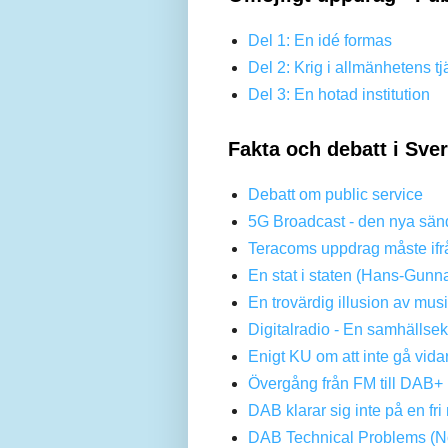
Del 1: En idé formas
Del 2: Krig i allmänhetens tj
Del 3: En hotad institution
Fakta och debatt i Sve
Debatt om public service
5G Broadcast - den nya sän
Teracoms uppdrag måste ifr
En stat i staten (Hans-Gunn
En trovärdig illusion av mus
Digitalradio - En samhällse
Enigt KU om att inte gå vi
Övergång från FM till DAB+ 
DAB klarar sig inte på en f
DAB Technical Problems (No