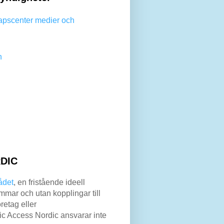
apscenter medier och
n
DIC
ådet
, en fristående ideell
mar och utan kopplingar till
retag eller
lic Access Nordic ansvarar inte