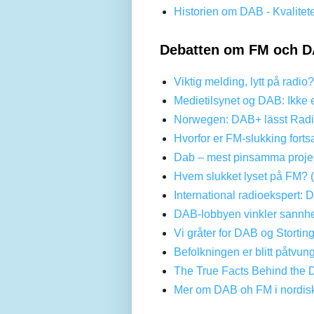
Historien om DAB - Kvalitet
Debatten om FM och D
Viktig melding, lytt på radio
Medietilsynet og DAB: Ikke 
Norwegen: DAB+ lässt Radi
Hvorfor er FM-slukking forts
Dab – mest pinsamma projek
Hvem slukket lyset på FM? 
International radioekspert: 
DAB-lobbyen vinkler sannhe
Vi gråter for DAB og Stortin
Befolkningen er blitt påtvun
The True Facts Behind the 
Mer om DAB oh FM i nordis