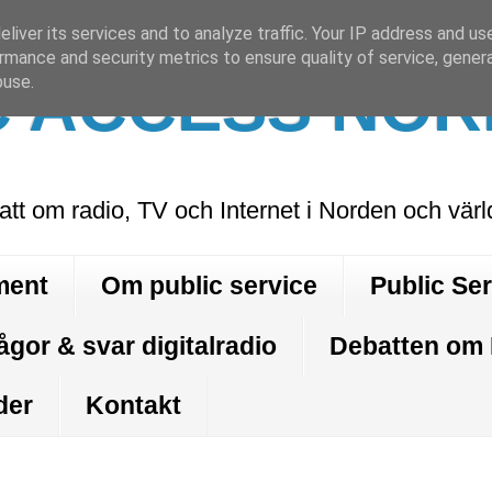
liver its services and to analyze traffic. Your IP address and us
rmance and security metrics to ensure quality of service, gene
C ACCESS NOR
buse.
att om radio, TV och Internet i Norden och vär
ment
Om public service
Public Se
ågor & svar digitalradio
Debatten om
der
Kontakt