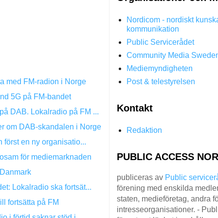
Nordicom - nordiskt kunsk
kommunikation
Public Servicerådet
Community Media Swede
Mediemyndigheten
ätta med FM-radion i Norge
Post & telestyrelsen
änd 5G på FM-bandet
Kontakt
 på DAB. Lokalradio på FM ...
ster om DAB-skandalen i Norge
Redaktion
 först en ny organisatio...
PUBLIC ACCESS NOR
osam för mediemarknaden
i Danmark
publiceras av
Public servicer
t: Lokalradio ska fortsät...
förening med enskilda medlem
staten, medieföretag, andra fö
l fortsätta på FM
intresseorganisationer. - Pub
 i förtid saknar stöd i...