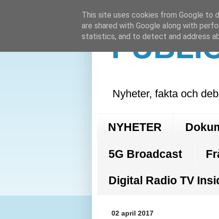
This site uses cookies from Google to de
are shared with Google along with perfo
PUBLI
statistics, and to detect and address a
Nyheter, fakta och deb
NYHETER
Doku
5G Broadcast
Fr
Digital Radio TV Insi
02 april 2017