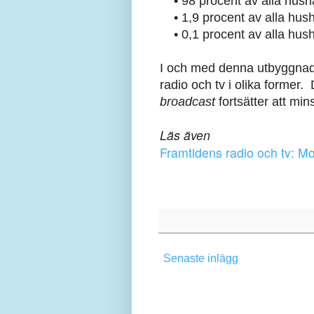
• 98 procent av alla hushåll
• 1,9 procent av alla hushål
• 0,1 procent av alla hushål
I och med denna utbyggnad vi
radio och tv i olika former
broadcast
fortsätter att min
Läs även
Framtidens radio och tv: Mo
Senaste inlägg