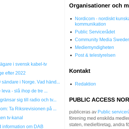
Organisationer och m
Nordicom - nordiskt kunsk
kommunikation
Public Servicerådet
Community Media Swede
Mediemyndigheten
Post & telestyrelsen
gare i svensk kabel-tv
Kontakt
ge efter 2022
 sändare i Norge. Vad händ...
Redaktion
leva - slå ihop de tre ...
PUBLIC ACCESS NOR
sar sig till radio och tv...
om: Ta Riksrevisionen på ...
publiceras av
Public servicer
gen tv-kanal
förening med enskilda medlem
staten, medieföretag, andra fö
d information om DAB