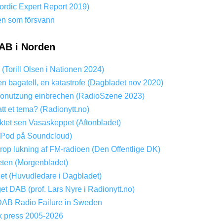
rdic Expert Report 2019)
en som försvann
AB i Norden
? (Torill Olsen i Nationen 2024)
en bagatell, en katastrofe (Dagbladet nov 2020)
onutzung einbrechen (RadioSzene 2023)
att et tema? (Radionytt.no)
tet sen Vasaskeppet (Aftonbladet)
(Pod på Soundcloud)
Drop lukning af FM-radioen (Den Offentlige DK)
ten (Morgenbladet)
get (Huvudledare i Dagbladet)
get DAB (prof. Lars Nyre i Radionytt.no)
DAB Radio Failure in Sweden
k press 2005-2026