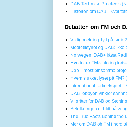
DAB Technical Problems (No
Historien om DAB - Kvalitet
Debatten om FM och D
Viktig melding, lytt på radio
Medietilsynet og DAB: Ikke 
Norwegen: DAB+ lässt Radi
Hvorfor er FM-slukking forts
Dab – mest pinsamma projek
Hvem slukket lyset på FM? 
International radioekspert: 
DAB-lobbyen vinkler sannhe
Vi gråter for DAB og Stortin
Befolkningen er blitt påtvun
The True Facts Behind the 
Mer om DAB oh FM i nordis