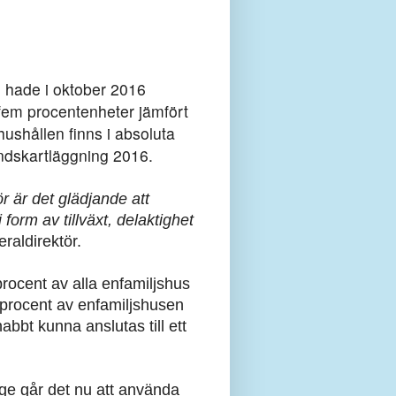
g hade i oktober 2016
 fem procentenheter jämfört
hushållen finns i absoluta
ndskartläggning 2016.
r är det glädjande att
 form av tillväxt, delaktighet
aldirektör.
procent av alla enfamiljshus
0 procent av enfamiljshusen
abbt kunna anslutas till ett
ige går det nu att använda