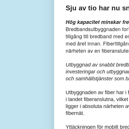
Sju av tio har nu 
Hög kapacitet minskar fr
Bredbandsutbyggnaden fortsä
tillgång till bredband med 
med året innan. Fibertillgån
närheten av en fiberanslut
Utbyggnad av snabbt bredban
investeringar och utbyggnad s
och samhällstjänster som b
Utbyggnaden av fiber har i f
i landet fiberanslutna, vil
ligger i absoluta närheten a
fibernät.
Yttäckningen för mobilt bre