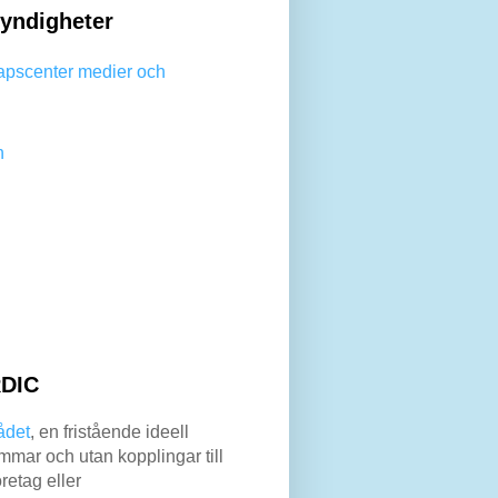
yndigheter
apscenter medier och
n
DIC
ådet
, en fristående ideell
mar och utan kopplingar till
retag eller