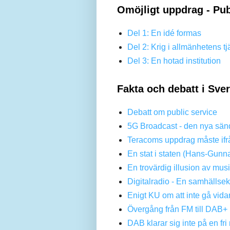
Omöjligt uppdrag - Pub
Del 1: En idé formas
Del 2: Krig i allmänhetens tj
Del 3: En hotad institution
Fakta och debatt i Sve
Debatt om public service
5G Broadcast - den nya sän
Teracoms uppdrag måste ifr
En stat i staten (Hans-Gunn
En trovärdig illusion av mus
Digitalradio - En samhällse
Enigt KU om att inte gå vi
Övergång från FM till DAB+ 
DAB klarar sig inte på en f