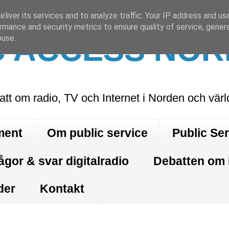
liver its services and to analyze traffic. Your IP address and us
rmance and security metrics to ensure quality of service, gene
C ACCESS NOR
buse.
att om radio, TV och Internet i Norden och vär
ment
Om public service
Public Se
ågor & svar digitalradio
Debatten om
der
Kontakt