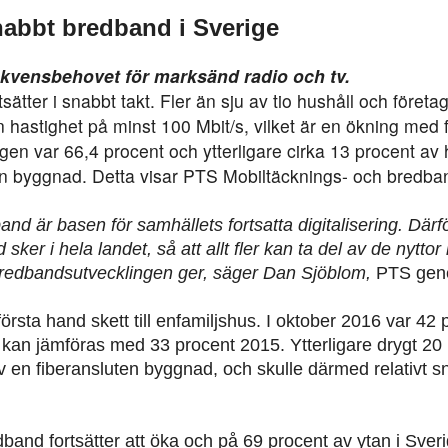
snabbt bredband i Sverige
ekvensbehovet för marksänd radio och tv.
tter i snabbt takt. Fler än sju av tio hushåll och företa
en hastighet på minst 100 Mbit/s, vilket är en ökning med
gen var 66,4 procent och ytterligare cirka 13 procent av 
en byggnad. Detta visar PTS Mobiltäcknings- och bredba
d är basen för samhällets fortsatta digitalisering. Därfö
ker i hela landet, så att allt fler kan ta del av de nyttor i
redbandsutvecklingen ger, säger Dan Sjöblom,
PTS gener
örsta hand skett till enfamiljshus. I oktober 2016 var 42 
ket kan jämföras med 33 procent 2015. Ytterligare drygt 2
v en fiberansluten byggnad, och skulle därmed relativt sn
dband fortsätter att öka och på 69 procent av ytan i Sver