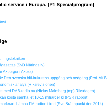
lic service i Europa. (P1 Specialprogram)
änst
rige
dningstekniken
ågasättas (SvD Näringsliv)
ar Axberger i Axess)
ik: Den svenska hifi-kulturens uppgång och nedgång (Prof. Alf B
konomisk analys (Riksrevisionen)
dare med DAB-radio nu (Niclas Malmberg (mp) Riksdagen)
kan kosta samhället 10-15 miljarder kr (PSR rapport)
ri marknad. Lämna FM-radion i fred (Svd Brännpunkt dec 2014)