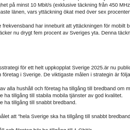
het på minst 10 Mbit/s (exklusive täckning från 450 MH
ligaste länen, vars yttäckning ökat med över sex procente
 frekvensband har inneburit att yttäckningen för mobilt
täcker nu drygt fem procent av Sveriges yta. Denna täckni
rategi för ett helt uppkopplat Sverige 2025.är nu public
företag i Sverige. De viktigaste målen i strategin är följ
 alla hushåll och företag ha tillgång till bredband om m
a tillgång till stabila mobila tjänster av god kvalitet.
ha tillgång till snabbt bredband.
let att "hela Sverige ska ha tillgång till snabbt bredband"