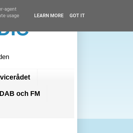
er-agent
rate usage
LEARN MORE
GOT IT
DIC
lden
rvicerådet
 DAB och FM