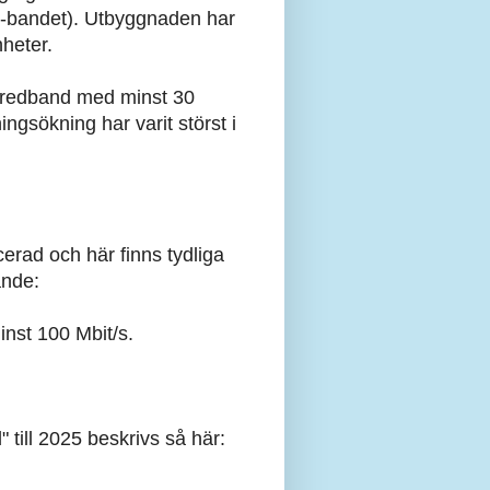
z-bandet). Utbyggnaden har
nheter.
 bredband med minst 30
ngsökning har varit störst i
erad och här finns tydliga
ande:
inst 100 Mbit/s.
 till 2025 beskrivs så här: