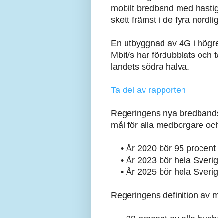
mobilt bredband med hastig
skett främst i de fyra nord
En utbyggnad av 4G i högre
Mbit/s har fördubblats och 
landets södra halva.
Ta del av rapporten
Regeringens nya bredbandsst
mål för alla medborgare och 
• År 2020 bör 95 procent av
• År 2023 bör hela Sverige h
• År 2025 bör hela Sverige 
Regeringens definition av må