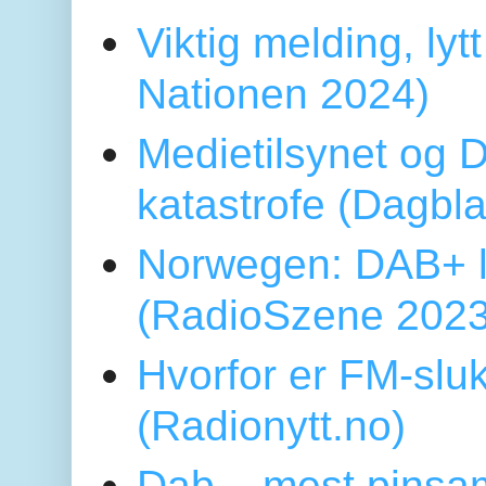
Viktig melding, lytt
Nationen 2024)
Medietilsynet og D
katastrofe (Dagbl
Norwegen: DAB+ l
(RadioSzene 2023
Hvorfor er FM-sluk
(Radionytt.no)
Dab – mest pinsa