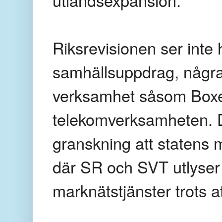
Riksrevisionen ser inte h
samhällsuppdrag, några m
verksamhet såsom Boxer
telekomverksamheten. De
granskning att statens me
där SR och SVT utlyser
marknätstjänster trots a