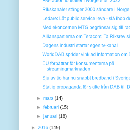
FM-radion fortsätter i Norge efter 2022
Rikskanaler stänger 2000 sändare i Norge.
Ledare: Låt public service leva - slå ihop de 
Mediekoncernen MTG begränsar sig till radi
Allianspartierna om Teracom: Ta Riksrevisi
Dagens industri startar egen tv-kanal
WorldDAB sprider vinklad information om
EU förbättrar för konsumenterna på
streamingmarknaden
Sju av tio har nu snabbt bredband i Sverig
Statlig propaganda för skifte från DAB till D
►
mars
(14)
►
februari
(15)
►
januari
(18)
►
2016
(149)