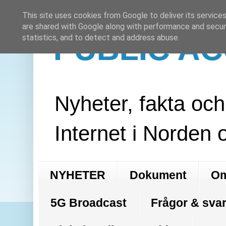
This site uses cookies from Google to deliver its services
are shared with Google along with performance and securi
PUBLIC A
statistics, and to detect and address abuse.
Nyheter, fakta oc
Internet i Norden 
NYHETER
Dokument
Om
5G Broadcast
Frågor & svar