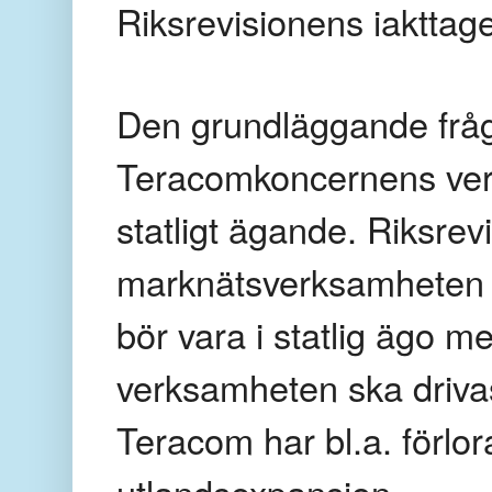
Riksrevisionens iakttage
Den grundläggande fråga
Teracomkoncernens verk
statligt ägande. Riksre
marknätsverksamheten i
bör vara i statlig ägo men
verksamheten ska drivas
Teracom har bl.a. förlora
utlandsexpansion.