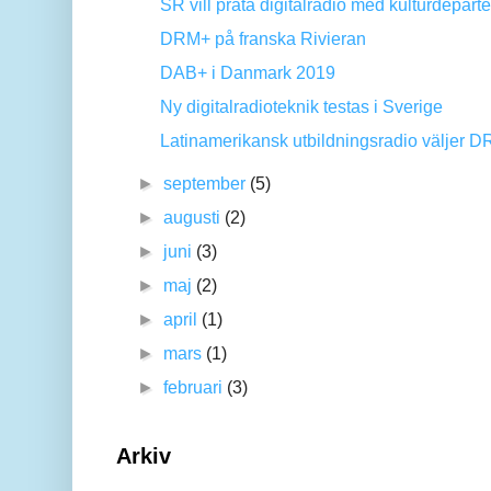
SR vill prata digitalradio med kulturdepart
DRM+ på franska Rivieran
DAB+ i Danmark 2019
Ny digitalradioteknik testas i Sverige
Latinamerikansk utbildningsradio väljer 
►
september
(5)
►
augusti
(2)
►
juni
(3)
►
maj
(2)
►
april
(1)
►
mars
(1)
►
februari
(3)
Arkiv