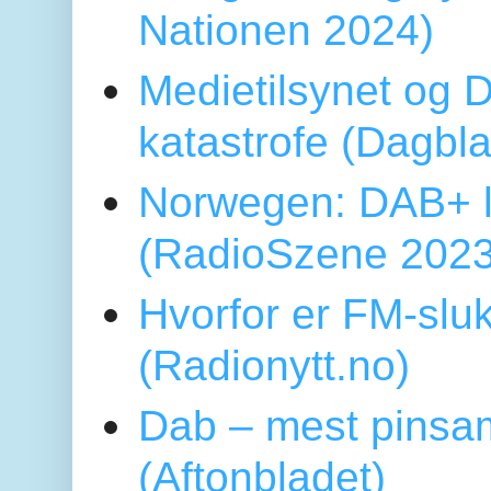
Nationen 2024)
Medietilsynet og D
katastrofe (Dagbl
Norwegen: DAB+ l
(RadioSzene 2023
Hvorfor er FM-sluk
(Radionytt.no)
Dab – mest pinsa
(Aftonbladet)