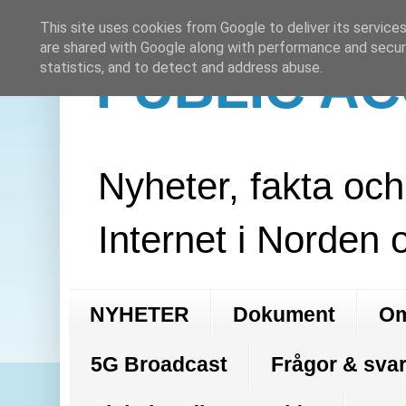
This site uses cookies from Google to deliver its services
are shared with Google along with performance and securi
PUBLIC A
statistics, and to detect and address abuse.
Nyheter, fakta oc
Internet i Norden 
NYHETER
Dokument
Om
5G Broadcast
Frågor & svar