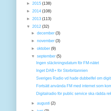
►
2015
(138)
►
2014
(108)
►
2013
(113)
▼
2012
(32)
►
december
(3)
►
november
(3)
►
oktober
(9)
▼
september
(5)
Ingen släckningsdatum för FM-nätet
Inget DAB+ för Storbritannien
Sveriges Radio vd hade dubbelfel om digit
Fortsätt använda FM med internet som ko
Digitalradio för public service ska rädda re
►
augusti
(2)
►
juni
(3)