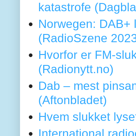
katastrofe (Dagbl
Norwegen: DAB+ l
(RadioSzene 2023
Hvorfor er FM-sluk
(Radionytt.no)
Dab – mest pinsa
(Aftonbladet)
Hvem slukket lys
International radi