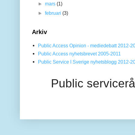
►
mars
(1)
►
februari
(3)
Arkiv
Public Access Opinion - mediedebatt 2012-2
Public Access nyhetsbrevet 2005-2011
Public Service I Sverige nyhetsblogg 2012-2
Public servicer