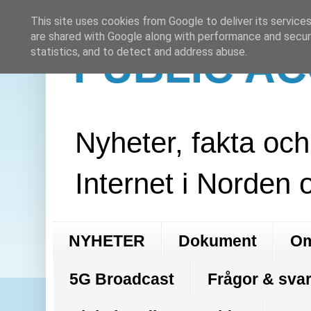
This site uses cookies from Google to deliver its services
are shared with Google along with performance and securi
PUBLIC A
statistics, and to detect and address abuse.
Nyheter, fakta oc
Internet i Norden 
NYHETER
Dokument
Om
5G Broadcast
Frågor & svar