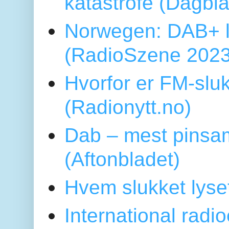
katastrofe (Dagbl
Norwegen: DAB+ l
(RadioSzene 2023
Hvorfor er FM-sluk
(Radionytt.no)
Dab – mest pinsa
(Aftonbladet)
Hvem slukket lys
International radi