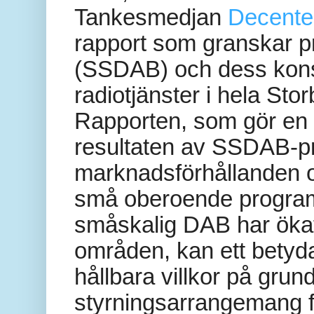
Tankesmedjan
Decente
rapport som granskar 
(SSDAB) och dess kons
radiotjänster i hela Sto
Rapporten, som gör en
resultaten av SSDAB-pr
marknadsförhållanden o
små oberoende programf
småskalig DAB har ökat 
områden, kan ett betyda
hållbara villkor på grun
styrningsarrangemang f