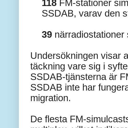
118
FM-stationer si
SSDAB, varav den sto
39
närradiostationer
Undersökningen visar a
täckning vare sig i syft
SSDAB-tjänsterna är FM-
SSDAB inte har fungerat
migration.
De flesta FM-simulcas