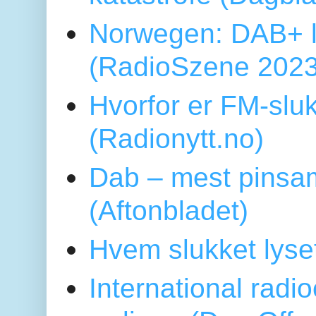
Norwegen: DAB+ l
(RadioSzene 2023
Hvorfor er FM-sluk
(Radionytt.no)
Dab – mest pinsa
(Aftonbladet)
Hvem slukket lys
International radi