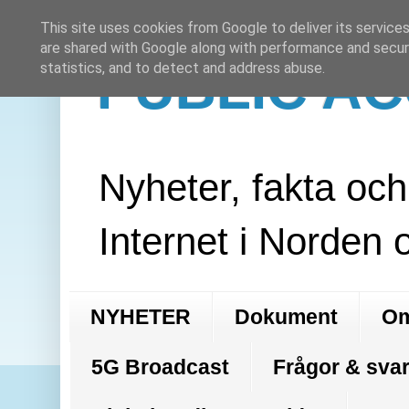
This site uses cookies from Google to deliver its services
are shared with Google along with performance and securi
PUBLIC A
statistics, and to detect and address abuse.
Nyheter, fakta oc
Internet i Norden 
NYHETER
Dokument
Om
5G Broadcast
Frågor & svar