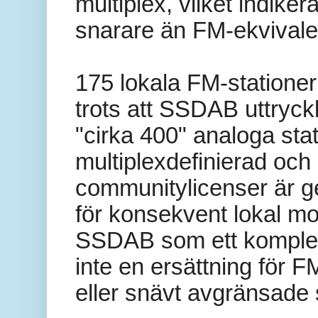
multiplex, vilket indike
snarare än FM-ekvivalen
175 lokala FM-statione
trots att SSDAB uttryck
"cirka 400" analoga st
multiplexdefinierad oc
communitylicenser är g
för konsekvent lokal mo
SSDAB som ett kompletter
inte en ersättning för FM
eller snävt avgränsade