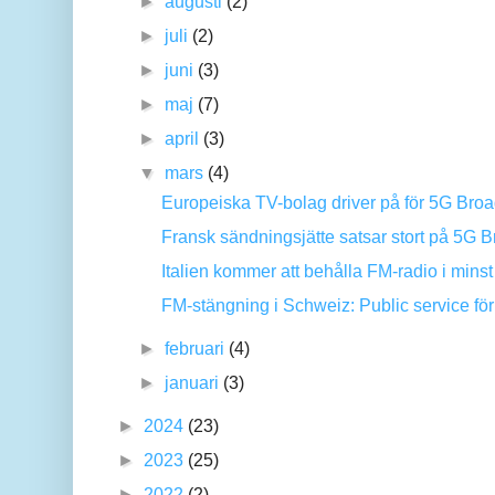
►
augusti
(2)
►
juli
(2)
►
juni
(3)
►
maj
(7)
►
april
(3)
▼
mars
(4)
Europeiska TV-bolag driver på för 5G Broad
Fransk sändningsjätte satsar stort på 5G 
Italien kommer att behålla FM-radio i minst 
FM-stängning i Schweiz: Public service förl
►
februari
(4)
►
januari
(3)
►
2024
(23)
►
2023
(25)
►
2022
(2)