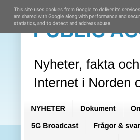
This site uses cookies from Google to deliver its services
are shared with Google along with performance and securi
PUBLIC A
statistics, and to detect and address abuse.
Nyheter, fakta oc
Internet i Norden 
NYHETER
Dokument
Om
5G Broadcast
Frågor & svar