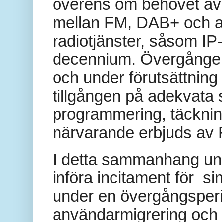
överens om behovet av 
mellan FM, DAB+ och and
radiotjänster, såsom I
decennium. Övergången 
och under förutsättning 
tillgången på adekvata 
programmering, täcknin
närvarande erbjuds av F
I detta sammanhang unde
införa incitament för 
under en övergångsperio
användarmigrering och 