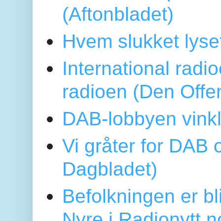
(Aftonbladet)
Hvem slukket lys
International radi
radioen (Den Offe
DAB-lobbyen vinkl
Vi gråter for DAB 
Dagbladet)
Befolkningen er bl
Nyre i Radionytt.n