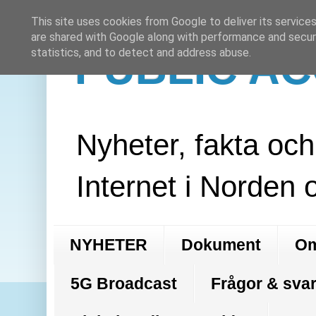
This site uses cookies from Google to deliver its services
are shared with Google along with performance and securi
PUBLIC A
statistics, and to detect and address abuse.
Nyheter, fakta oc
Internet i Norden 
NYHETER
Dokument
Om
5G Broadcast
Frågor & svar