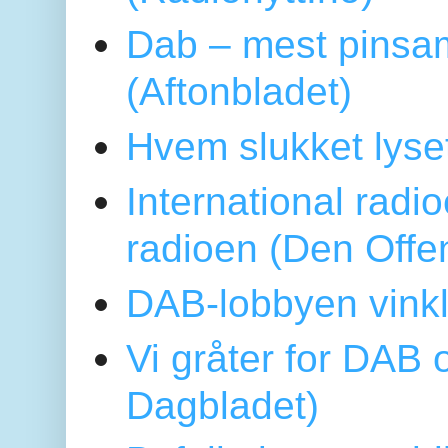
Dab – mest pinsa
(Aftonbladet)
Hvem slukket lys
International radi
radioen (Den Offe
DAB-lobbyen vinkl
Vi gråter for DAB 
Dagbladet)