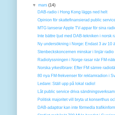
▼
mars
(14)
DAB-radio i Hong Kong läggs ned helt
Opinion för skattefinansierad public service
MTG lanserar Apple TV-appar för sina radio
Inte bättre ljud med DAB-tekniken i norsk r
Ny undersökning i Norge: Endast 3 av 10 är 
Stenbeckskoncernen minskar i linjär radio 
Radiolyssningen i Norge rasar när FM-näte
Norska yrkesförare: Efter FM sämre radiotä
80 nya FM-frekvenser för reklamradion i S
Ledare: Ställ upp på lokal radio!
Låt public service driva sändningsverksam
Politisk majoritet vill bryta ut konserthus och
DAB-adaptrar kan inte förmedla trafikinforma