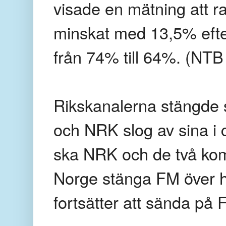
visade en mätning att r
minskat med 13,5% efte
från 74% till 64%. (NTB
Rikskanalerna stängde s
och NRK slog av sina i c
ska NRK och de två kom
Norge stänga FM över he
fortsätter att sända på 