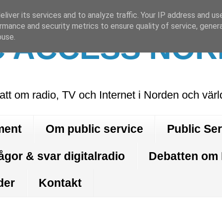
liver its services and to analyze traffic. Your IP address and us
rmance and security metrics to ensure quality of service, gene
C ACCESS NOR
buse.
att om radio, TV och Internet i Norden och vär
ment
Om public service
Public Se
ågor & svar digitalradio
Debatten om
der
Kontakt