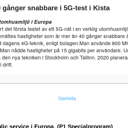
 gånger snabbare i 5G-test i Kista
tomhusmiljö i Europa
 det första testet av ett 5G-nät i en verklig utomhusmiljö
pmättes hastigheter som är mer än 40 gånger snabbare 
dagens 4G-teknik, enligt bolagen.Man använde 800 M
Man nådde hastigheter på 15 gigabits per användare. U
ta den nya tekniken i Stockholm och Tallinn. 2020 planer
 drift.
Startsida
lic service i Europa. (P1 Specialprogram)