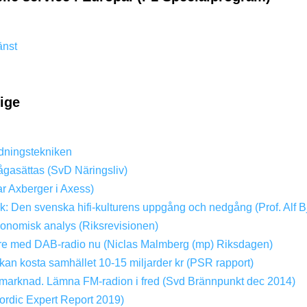
änst
rige
dningstekniken
ågasättas (SvD Näringsliv)
ar Axberger i Axess)
ik: Den svenska hifi-kulturens uppgång och nedgång (Prof. Alf B
konomisk analys (Riksrevisionen)
dare med DAB-radio nu (Niclas Malmberg (mp) Riksdagen)
kan kosta samhället 10-15 miljarder kr (PSR rapport)
ri marknad. Lämna FM-radion i fred (Svd Brännpunkt dec 2014)
rdic Expert Report 2019)