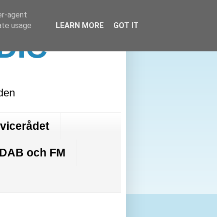
er-agent
rate usage
LEARN MORE
GOT IT
DIC
lden
rvicerådet
 DAB och FM