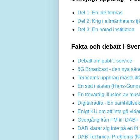
Del 1: En idé formas
Del 2: Krig i allmänhetens tj
Del 3: En hotad institution
Fakta och debatt i Sve
Debatt om public service
5G Broadcast - den nya sän
Teracoms uppdrag måste ifr
En stat i staten (Hans-Gunn
En trovärdig illusion av mus
Digitalradio - En samhällse
Enigt KU om att inte gå vi
Övergång från FM till DAB+ 
DAB klarar sig inte på en f
DAB Technical Problems (No