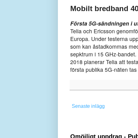
Mobilt bredband 40
Första 5G-sändningen i u
Telia och Ericsson genomfört
Europa. Under testerna up
som kan åstadkommas med 
sepktrum i 15 GHz-bandet. 
2018 planerar Telia att tes
första publika 5G-näten tas i
Senaste inlägg
Omöjligt uppdrag - Pub