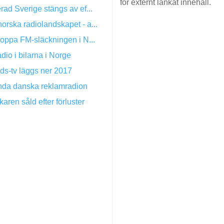
för externt länkat innehåll.
rad Sverige stängs av ef...
orska radiolandskapet - a...
stoppa FM-släckningen i N...
dio i bilarna i Norge
ds-tv läggs ner 2017
nda danska reklamradion
karen såld efter förluster