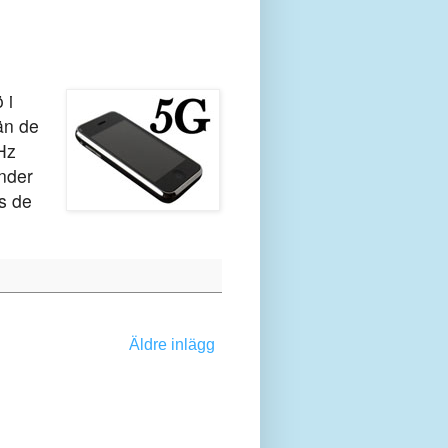
 i
än de
Hz
nder
as de
Äldre inlägg