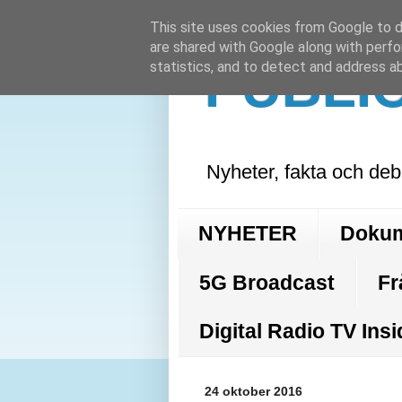
This site uses cookies from Google to de
are shared with Google along with perfo
PUBLI
statistics, and to detect and address a
Nyheter, fakta och deb
NYHETER
Doku
5G Broadcast
Fr
Digital Radio TV Insi
24 oktober 2016