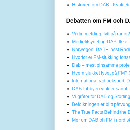
Historien om DAB - Kvalitet
Debatten om FM och D
Viktig melding, lytt på radio
Medietilsynet og DAB: Ikke 
Norwegen: DAB+ lässt Radi
Hvorfor er FM-slukking forts
Dab – mest pinsamma projek
Hvem slukket lyset på FM? 
International radioekspert: 
DAB-lobbyen vinkler sannhe
Vi gråter for DAB og Stortin
Befolkningen er blitt påtvun
The True Facts Behind the 
Mer om DAB oh FM i nordis