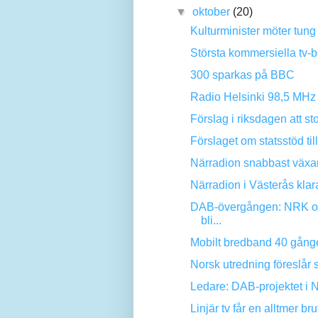
▼
oktober
(20)
Kulturminister möter tung kr
Största kommersiella tv-bo
300 sparkas på BBC
Radio Helsinki 98,5 MHz 
Förslag i riksdagen att sto
Förslaget om statsstöd till
Närradion snabbast växa
Närradion i Västerås klar
DAB-övergången: NRK oc
bli...
Mobilt bredband 40 gånger
Norsk utredning föreslår sta
Ledare: DAB-projektet i N
Linjär tv får en alltmer br