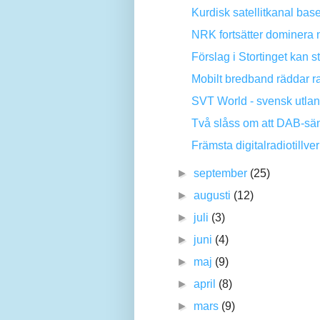
Kurdisk satellitkanal base
NRK fortsätter dominera n
Förslag i Stortinget kan 
Mobilt bredband räddar ra
SVT World - svensk utlan
Två slåss om att DAB-sä
Främsta digitalradiotillver
►
september
(25)
►
augusti
(12)
►
juli
(3)
►
juni
(4)
►
maj
(9)
►
april
(8)
►
mars
(9)