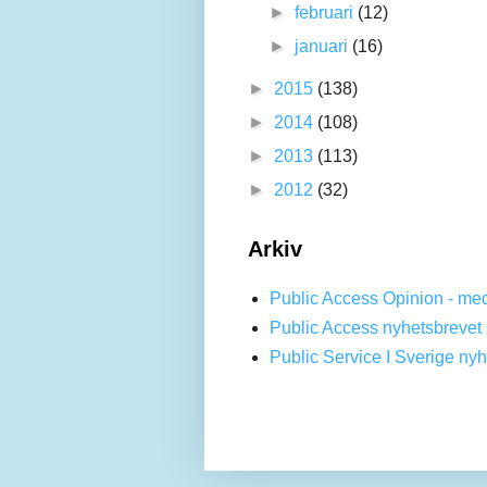
►
februari
(12)
►
januari
(16)
►
2015
(138)
►
2014
(108)
►
2013
(113)
►
2012
(32)
Arkiv
Public Access Opinion - me
Public Access nyhetsbrevet
Public Service I Sverige n