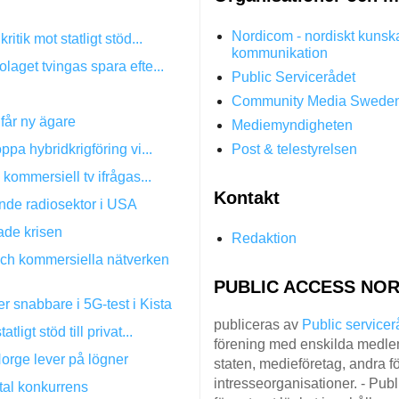
Nordicom - nordiskt kunsk
itik mot statligt stöd...
kommunikation
laget tvingas spara efte...
Public Servicerådet
Community Media Swede
får ny ägare
Mediemyndigheten
ppa hybridkrigföring vi...
Post & telestyrelsen
 kommersiell tv ifrågas...
Kontakt
nde radiosektor i USA
ade krisen
Redaktion
h kommersiella nätverken
PUBLIC ACCESS NOR
 snabbare i 5G-test i Kista
publiceras av
Public servicer
tligt stöd till privat...
förening med enskilda medlem
orge lever på lögner
staten, medieföretag, andra fö
intresseorganisationer. - Pub
utal konkurrens