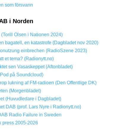
en som försvann
AB i Norden
? (Torill Olsen i Nationen 2024)
en bagatell, en katastrofe (Dagbladet nov 2020)
onutzung einbrechen (RadioSzene 2023)
att et tema? (Radionytt.no)
tet sen Vasaskeppet (Aftonbladet)
(Pod på Soundcloud)
Drop lukning af FM-radioen (Den Offentlige DK)
ten (Morgenbladet)
get (Huvudledare i Dagbladet)
get DAB (prof. Lars Nyre i Radionytt.no)
DAB Radio Failure in Sweden
k press 2005-2026