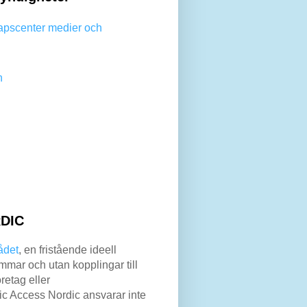
apscenter medier och
n
DIC
ådet
, en fristående ideell
mar och utan kopplingar till
retag eller
lic Access Nordic ansvarar inte