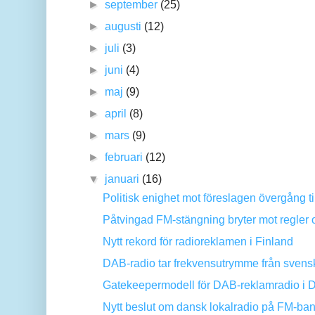
►
september
(25)
►
augusti
(12)
►
juli
(3)
►
juni
(4)
►
maj
(9)
►
april
(8)
►
mars
(9)
►
februari
(12)
▼
januari
(16)
Politisk enighet mot föreslagen övergång ti
Påtvingad FM-stängning bryter mot regler om
Nytt rekord för radioreklamen i Finland
DAB-radio tar frekvensutrymme från svens
Gatekeepermodell för DAB-reklamradio i
Nytt beslut om dansk lokalradio på FM-ba