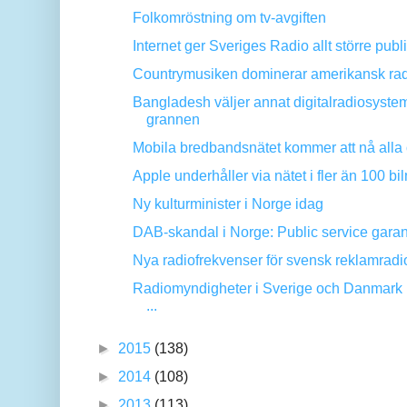
Folkomröstning om tv-avgiften
Internet ger Sveriges Radio allt större publ
Countrymusiken dominerar amerikansk ra
Bangladesh väljer annat digitalradiosyste
grannen
Mobila bredbandsnätet kommer att nå alla 
Apple underhåller via nätet i fler än 100 bi
Ny kulturminister i Norge idag
DAB-skandal i Norge: Public service garan
Nya radiofrekvenser för svensk reklamradio
Radiomyndigheter i Sverige och Danmark
...
►
2015
(138)
►
2014
(108)
►
2013
(113)