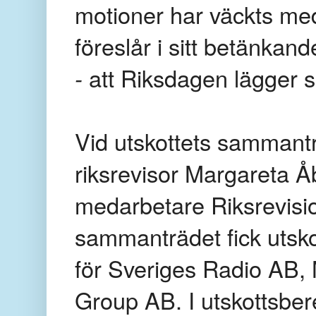
motioner har väckts me
föreslår i sitt betänkan
-
att Riksdagen lägger sk
Vid utskottets samman
riksrevisor Margareta 
medarbetare Riksrevisio
sammanträdet fick utskot
för Sveriges Radio AB
Group AB. I utskottsber