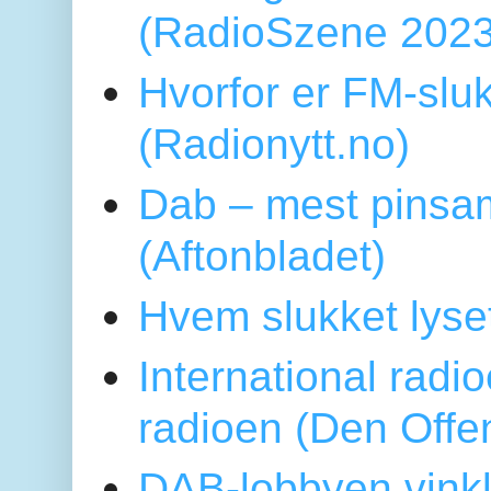
(RadioSzene 2023
Hvorfor er FM-sluk
(Radionytt.no)
Dab – mest pinsa
(Aftonbladet)
Hvem slukket lys
International radi
radioen (Den Offe
DAB-lobbyen vinkl