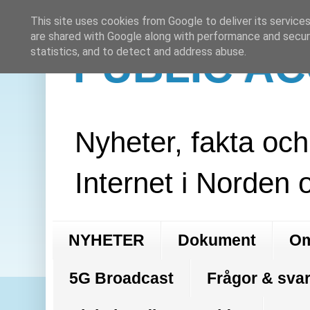
This site uses cookies from Google to deliver its services
are shared with Google along with performance and securi
PUBLIC A
statistics, and to detect and address abuse.
Nyheter, fakta oc
Internet i Norden 
NYHETER
Dokument
Om
5G Broadcast
Frågor & svar