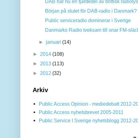
DAB har nu en fjärdedel av brittisk radioly
Början på slutet för DAB-radio i Danmark?
Public serviceradio dominerar i Sverige
Danmarks Radio tveksam till snar FM-släc
►
januari
(14)
►
2014
(108)
►
2013
(113)
►
2012
(32)
Arkiv
Public Access Opinion - mediedebatt 2012-2
Public Access nyhetsbrevet 2005-2011
Public Service I Sverige nyhetsblogg 2012-2