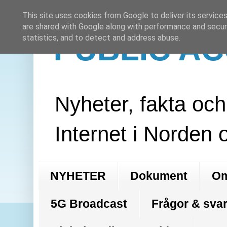
This site uses cookies from Google to deliver its services
are shared with Google along with performance and securi
PUBLIC A
statistics, and to detect and address abuse.
Nyheter, fakta oc
Internet i Norden 
NYHETER
Dokument
Om
5G Broadcast
Frågor & svar