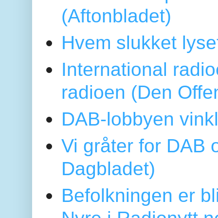
(Aftonbladet)
Hvem slukket lys
International radi
radioen (Den Offe
DAB-lobbyen vinkl
Vi gråter for DAB 
Dagbladet)
Befolkningen er bl
Nyre i Radionytt.n