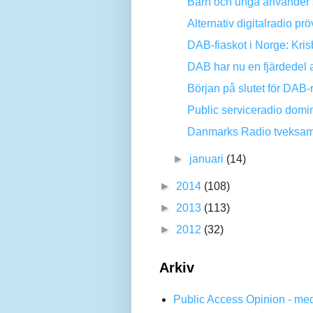
Barn och unga använder 
Alternativ digitalradio pr
DAB-fiaskot i Norge: Kri
DAB har nu en fjärdedel a
Början på slutet för DAB
Public serviceradio domin
Danmarks Radio tveksam 
►
januari
(14)
►
2014
(108)
►
2013
(113)
►
2012
(32)
Arkiv
Public Access Opinion - me