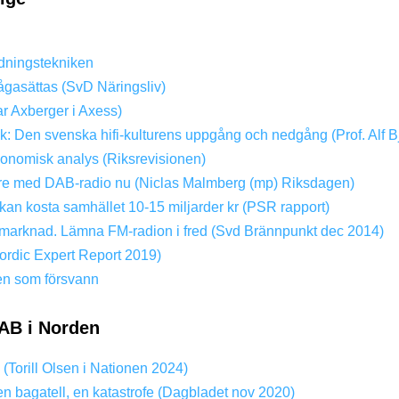
dningstekniken
ågasättas (SvD Näringsliv)
ar Axberger i Axess)
ik: Den svenska hifi-kulturens uppgång och nedgång (Prof. Alf B
konomisk analys (Riksrevisionen)
dare med DAB-radio nu (Niclas Malmberg (mp) Riksdagen)
kan kosta samhället 10-15 miljarder kr (PSR rapport)
ri marknad. Lämna FM-radion i fred (Svd Brännpunkt dec 2014)
rdic Expert Report 2019)
en som försvann
AB i Norden
? (Torill Olsen i Nationen 2024)
en bagatell, en katastrofe (Dagbladet nov 2020)