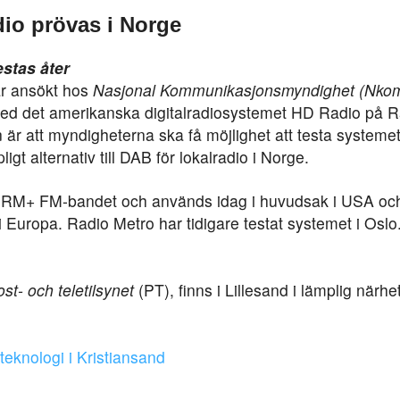
adio prövas i Norge
estas åter
ar ansökt hos
Nasjonal Kommunikasjonsmyndighet (Nko
med det amerikanska digitalradiosystemet HD Radio på R
 är att myndigheterna ska få möjlighet att testa systeme
ligt alternativ till DAB för lokalradio i Norge.
DRM+ FM-bandet och används idag i huvudsak i USA och 
i Europa. Radio Metro har tidigare testat systemet i Osl
ost- och teletilsynet
(PT),
finns i Lillesand i lämplig närhe
:
teknologi i Kristiansand