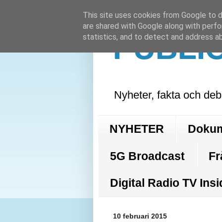
This site uses cookies from Google to de
are shared with Google along with perfo
PUBLI
statistics, and to detect and address a
Nyheter, fakta och deb
NYHETER
Doku
5G Broadcast
Fr
Digital Radio TV Insi
10 februari 2015