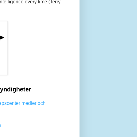
 intelligence every time (Terry
yndigheter
apscenter medier och
n