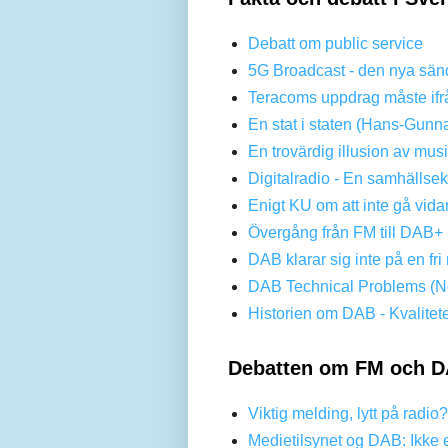
Debatt om public service
5G Broadcast - den nya sän
Teracoms uppdrag måste ifr
En stat i staten (Hans-Gunn
En trovärdig illusion av mus
Digitalradio - En samhällse
Enigt KU om att inte gå vi
Övergång från FM till DAB+ 
DAB klarar sig inte på en f
DAB Technical Problems (No
Historien om DAB - Kvalitet
Debatten om FM och D
Viktig melding, lytt på radio
Medietilsynet og DAB: Ikke 