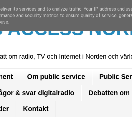
liver its services and to analyze traffic. Your IP address and us
rmance and security metrics to ensure quality of service, gene
C ACCESS NOR
buse.
att om radio, TV och Internet i Norden och vär
ment
Om public service
Public Se
ågor & svar digitalradio
Debatten om
der
Kontakt