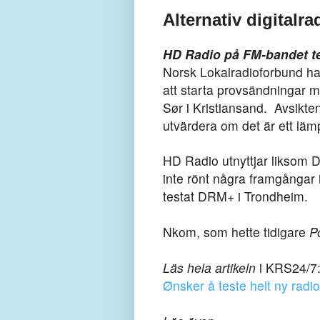
Alternativ digitalr
HD Radio på FM-bandet
t
Norsk Lokalradioforbund h
att starta provsändningar 
Sør i Kristiansand.
Avsikten
utvärdera om
det är ett lämp
HD Radio utnyttjar liksom 
inte rönt några framgångar 
testat DRM+ i Trondheim.
Nkom, som hette tidigare
P
Läs hela artikeln
i KRS24/7
Ønsker å teste helt ny radio