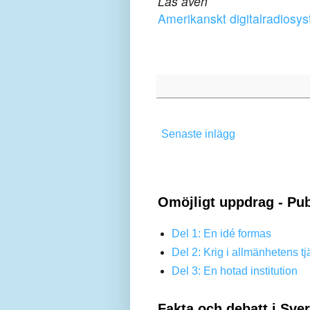
Läs även
Amerikanskt digitalradiosys
Senaste inlägg
Omöjligt uppdrag - Pub
Del 1: En idé formas
Del 2: Krig i allmänhetens tj
Del 3: En hotad institution
Fakta och debatt i Sve