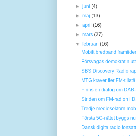
►
juni
(4)
►
maj
(13)
►
april
(16)
►
mars
(27)
▼
februari
(16)
Mobilt bredband framtidens
Försvagas demokratin ut
SBS Discovery Radio rappo
MTG kräver fler FM-tillstå
Finns en dialog om DAB-r
Striden om FM-radion i 
Tredje mediesektorn mobi
Första 5G-nätet byggs nu
Dansk digitalradio fortsatt