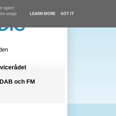
er-agent
rate usage
LEARN MORE
GOT IT
DIC
lden
rvicerådet
 DAB och FM