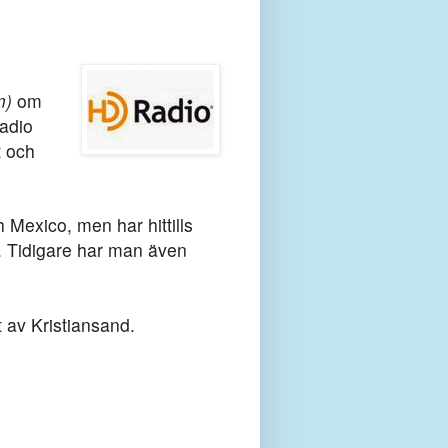
m)
om
adio
t och
Mexico, men har hittills
o. Tidigare har man även
t av Kristiansand.