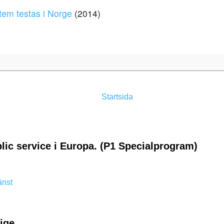
tem testas i Norge
(2014)
Startsida
lic service i Europa. (P1 Specialprogram)
änst
rige