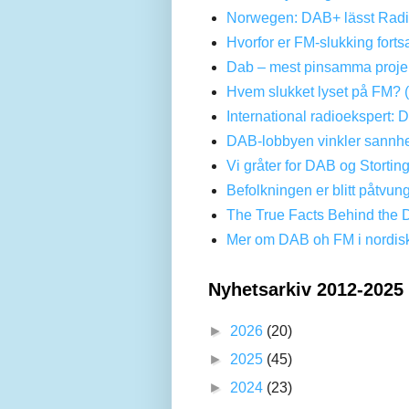
Norwegen: DAB+ lässt Radi
Hvorfor er FM-slukking forts
Dab – mest pinsamma projek
Hvem slukket lyset på FM? 
International radioekspert: 
DAB-lobbyen vinkler sannhe
Vi gråter for DAB og Stortin
Befolkningen er blitt påtvun
The True Facts Behind the 
Mer om DAB oh FM i nordis
Nyhetsarkiv 2012-2025
►
2026
(20)
►
2025
(45)
►
2024
(23)