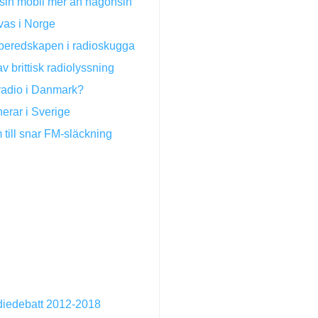
sin mobil mer än någonsin
övas i Norge
sberedskapen i radioskugga
v brittisk radiolyssning
-radio i Danmark?
erar i Sverige
till snar FM-släckning
diedebatt 2012-2018