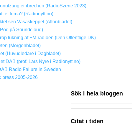
onutzung einbrechen (RadioSzene 2023)
att et tema? (Radionytt.no)
tet sen Vasaskeppet (Aftonbladet)
(Pod på Soundcloud)
Drop lukning af FM-radioen (Den Offentlige DK)
ten (Morgenbladet)
get (Huvudledare i Dagbladet)
get DAB (prof. Lars Nyre i Radionytt.no)
DAB Radio Failure in Sweden
k press 2005-2026
Sök i hela bloggen
Citat i tiden