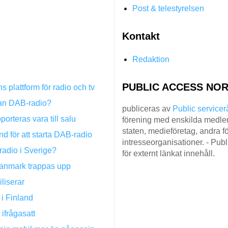
Post & telestyrelsen
Kontakt
Redaktion
PUBLIC ACCESS NOR
 plattform för radio och tv
an DAB-radio?
publiceras av
Public servicer
rteras vara till salu
förening med enskilda medlem
staten, medieföretag, andra fö
nd för att starta DAB-radio
intresseorganisationer. - Pub
adio i Sverige?
för externt länkat innehåll.
Danmark trappas upp
liserar
 i Finland
 ifrågasatt