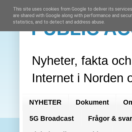
This site uses cookies from Google to deliver its services
are shared with Google along with performance and securi
PUBLIC A
statistics, and to detect and address abuse.
Nyheter, fakta oc
Internet i Norden 
NYHETER
Dokument
Om
5G Broadcast
Frågor & svar