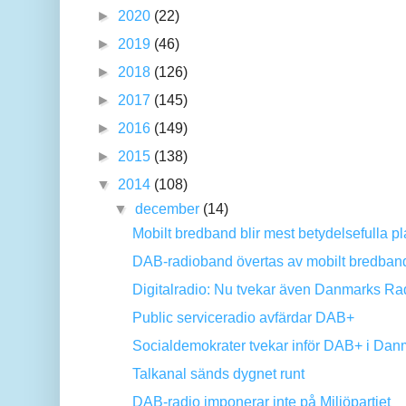
►
2020
(22)
►
2019
(46)
►
2018
(126)
►
2017
(145)
►
2016
(149)
►
2015
(138)
▼
2014
(108)
▼
december
(14)
Mobilt bredband blir mest betydelsefulla pla
DAB-radioband övertas av mobilt bredban
Digitalradio: Nu tvekar även Danmarks Ra
Public serviceradio avfärdar DAB+
Socialdemokrater tvekar inför DAB+ i Dan
Talkanal sänds dygnet runt
DAB-radio imponerar inte på Miljöpartiet