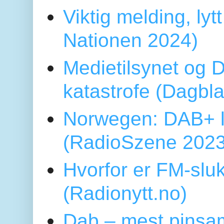
Viktig melding, lytt
Nationen 2024)
Medietilsynet og D
katastrofe (Dagbl
Norwegen: DAB+ l
(RadioSzene 2023
Hvorfor er FM-sluk
(Radionytt.no)
Dab – mest pinsa