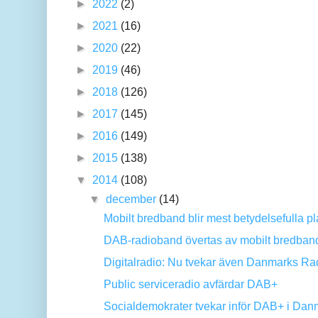
►
2022
(2)
►
2021
(16)
►
2020
(22)
►
2019
(46)
►
2018
(126)
►
2017
(145)
►
2016
(149)
►
2015
(138)
▼
2014
(108)
▼
december
(14)
Mobilt bredband blir mest betydelsefulla pla
DAB-radioband övertas av mobilt bredban
Digitalradio: Nu tvekar även Danmarks Ra
Public serviceradio avfärdar DAB+
Socialdemokrater tvekar inför DAB+ i Dan