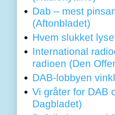
Dab – mest pinsa
(Aftonbladet)
Hvem slukket lys
International radi
radioen (Den Offe
DAB-lobbyen vinkl
Vi gråter for DAB 
Dagbladet)