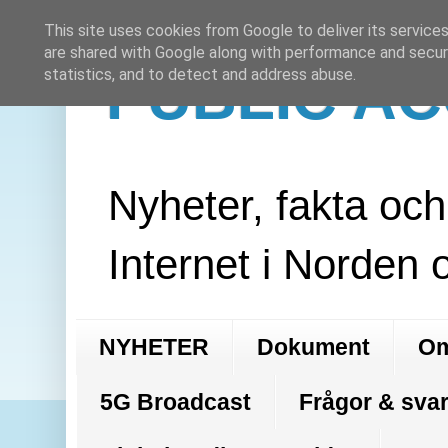
This site uses cookies from Google to deliver its services
are shared with Google along with performance and securi
PUBLIC A
statistics, and to detect and address abuse.
Nyheter, fakta oc
Internet i Norden 
NYHETER
Dokument
Om
5G Broadcast
Frågor & svar