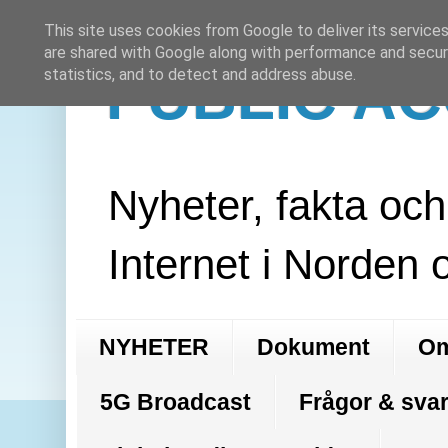
This site uses cookies from Google to deliver its services
are shared with Google along with performance and securi
PUBLIC A
statistics, and to detect and address abuse.
Nyheter, fakta oc
Internet i Norden 
NYHETER
Dokument
Om
5G Broadcast
Frågor & svar