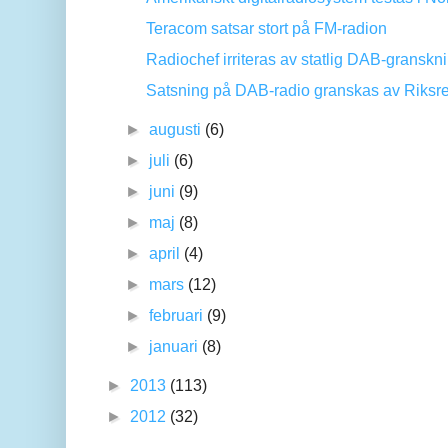
Teracom satsar stort på FM-radion
Radiochef irriteras av statlig DAB-granskn
Satsning på DAB-radio granskas av Riksr
►
augusti
(6)
►
juli
(6)
►
juni
(9)
►
maj
(8)
►
april
(4)
►
mars
(12)
►
februari
(9)
►
januari
(8)
►
2013
(113)
►
2012
(32)