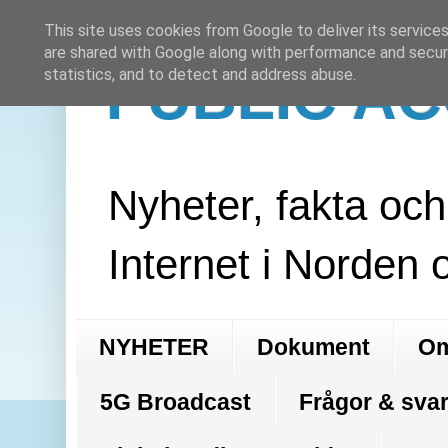
This site uses cookies from Google to deliver its services
are shared with Google along with performance and securi
PUBLIC A
statistics, and to detect and address abuse.
Nyheter, fakta oc
Internet i Norden 
NYHETER
Dokument
Om
5G Broadcast
Frågor & svar