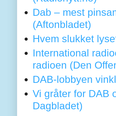
Dab – mest pinsa
(Aftonbladet)
Hvem slukket lys
International radi
radioen (Den Offe
DAB-lobbyen vinkl
Vi gråter for DAB 
Dagbladet)