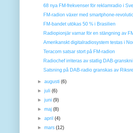
68 nya FM-frekvenser för reklamradio i Sv
FM-radion växer med smartphone-revoluti
FM-bandet utökas 50 % i Brasilien
Radiopionjär varnar för en stängning av F
Amerikanskt digitalradiosystem testas i No
Teracom satsar stort på FM-radion
Radiochef irriteras av statlig DAB-granskn
Satsning på DAB-radio granskas av Riksr
►
augusti
(6)
►
juli
(6)
►
juni
(9)
►
maj
(8)
►
april
(4)
►
mars
(12)