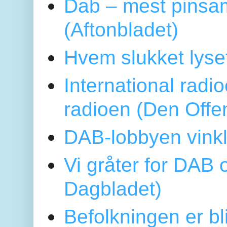
Dab – mest pinsa
(Aftonbladet)
Hvem slukket lys
International radi
radioen (Den Offe
DAB-lobbyen vinkl
Vi gråter for DAB 
Dagbladet)
Befolkningen er bl