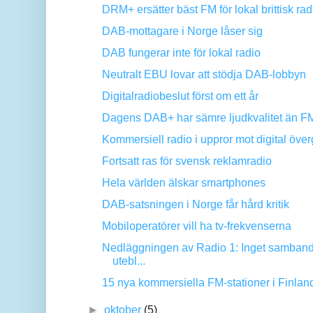
DRM+ ersätter bäst FM för lokal brittisk rad
DAB-mottagare i Norge låser sig
DAB fungerar inte för lokal radio
Neutralt EBU lovar att stödja DAB-lobbyn
Digitalradiobeslut först om ett år
Dagens DAB+ har sämre ljudkvalitet än F
Kommersiell radio i uppror mot digital öve
Fortsatt ras för svensk reklamradio
Hela världen älskar smartphones
DAB-satsningen i Norge får hård kritik
Mobiloperatörer vill ha tv-frekvenserna
Nedläggningen av Radio 1: Inget samban
utebl...
15 nya kommersiella FM-stationer i Finlan
►
oktober
(5)