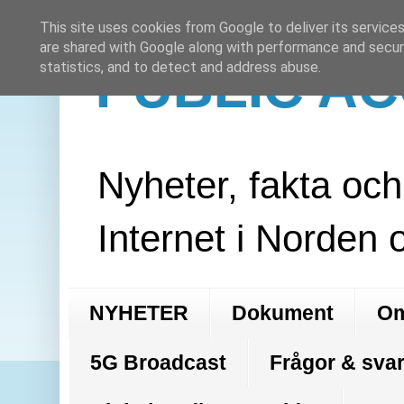
This site uses cookies from Google to deliver its services
are shared with Google along with performance and securi
PUBLIC A
statistics, and to detect and address abuse.
Nyheter, fakta oc
Internet i Norden 
NYHETER
Dokument
Om
5G Broadcast
Frågor & svar