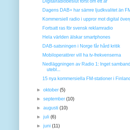
Digitalradiobeslut först om ett år
Dagens DAB+ har sämre ljudkvalitet än F
Kommersiell radio i uppror mot digital öve
Fortsatt ras för svensk reklamradio
Hela världen älskar smartphones
DAB-satsningen i Norge får hård kritik
Mobiloperatörer vill ha tv-frekvenserna
Nedläggningen av Radio 1: Inget samban
utebl...
15 nya kommersiella FM-stationer i Finlan
►
oktober
(5)
►
september
(10)
►
augusti
(10)
►
juli
(6)
►
juni
(11)