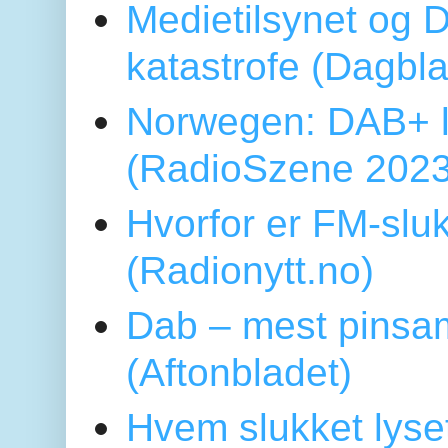
Medietilsynet og D
katastrofe (Dagbl
Norwegen: DAB+ l
(RadioSzene 2023
Hvorfor er FM-sluk
(Radionytt.no)
Dab – mest pinsa
(Aftonbladet)
Hvem slukket lys