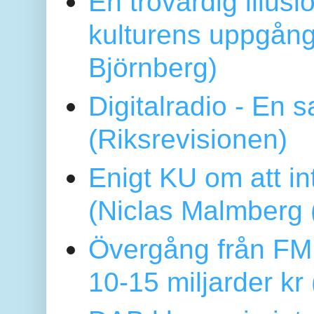
En trovärdig illus
kulturens uppgång
Björnberg)
Digitalradio - En
(Riksrevisionen)
Enigt KU om att i
(Niclas Malmberg
Övergång från FM 
10-15 miljarder kr