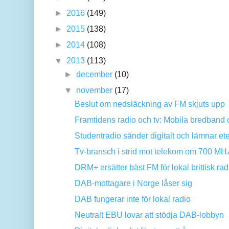
►
2016
(149)
►
2015
(138)
►
2014
(108)
▼
2013
(113)
►
december
(10)
▼
november
(17)
Beslut om nedsläckning av FM skjuts upp
Framtidens radio och tv: Mobila bredband o
Studentradio sänder digitalt och lämnar et
Tv-bransch i strid mot telekom om 700 MH
DRM+ ersätter bäst FM för lokal brittisk rad
DAB-mottagare i Norge låser sig
DAB fungerar inte för lokal radio
Neutralt EBU lovar att stödja DAB-lobbyn