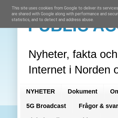
This site uses cookies from Google to deliver its services
are shared with Google along with performance and securi
PUBLIC A
statistics, and to detect and address abuse.
Nyheter, fakta oc
Internet i Norden 
NYHETER
Dokument
Om
5G Broadcast
Frågor & svar