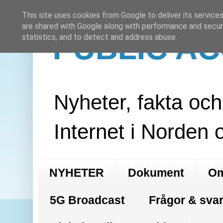
This site uses cookies from Google to deliver its services
are shared with Google along with performance and securi
PUBLIC A
statistics, and to detect and address abuse.
Nyheter, fakta oc
Internet i Norden 
NYHETER
Dokument
Om
5G Broadcast
Frågor & svar