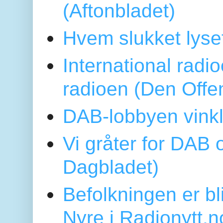
(Aftonbladet)
Hvem slukket lys
International radi
radioen (Den Offe
DAB-lobbyen vinkl
Vi gråter for DAB 
Dagbladet)
Befolkningen er bl
Nyre i Radionytt.n