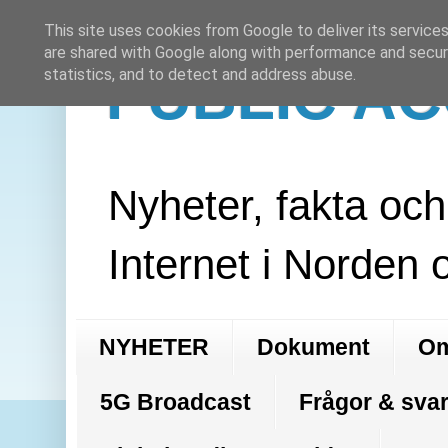
This site uses cookies from Google to deliver its services
are shared with Google along with performance and securi
PUBLIC A
statistics, and to detect and address abuse.
Nyheter, fakta oc
Internet i Norden 
NYHETER
Dokument
Om
5G Broadcast
Frågor & svar