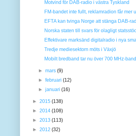
Motvind för DAB-radio i västra Tyskland
FM-bandet inte fullt, reklamradion får mer
EFTA kan tvinga Norge att stänga DAB-rad
Norska staten till svars för olagligt statsstöd 
Effektivare marksänd digitalradio i nya sm
Tredje mediesektorn möts i Växjö
Mobilt bredband tar nu över 700 MHz-band
►
mars
(9)
►
februari
(12)
►
januari
(16)
►
2015
(138)
►
2014
(108)
►
2013
(113)
►
2012
(32)