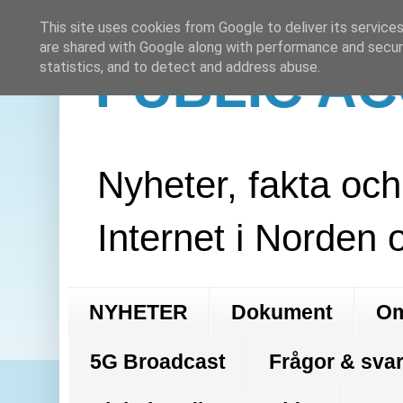
This site uses cookies from Google to deliver its services
are shared with Google along with performance and securi
PUBLIC A
statistics, and to detect and address abuse.
Nyheter, fakta oc
Internet i Norden 
NYHETER
Dokument
Om
5G Broadcast
Frågor & svar