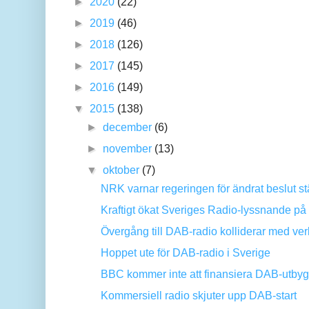
►
2020
(22)
►
2019
(46)
►
2018
(126)
►
2017
(145)
►
2016
(149)
▼
2015
(138)
►
december
(6)
►
november
(13)
▼
oktober
(7)
NRK varnar regeringen för ändrat beslut st
Kraftigt ökat Sveriges Radio-lyssnande på 
Övergång till DAB-radio kolliderar med verk
Hoppet ute för DAB-radio i Sverige
BBC kommer inte att finansiera DAB-utby
Kommersiell radio skjuter upp DAB-start