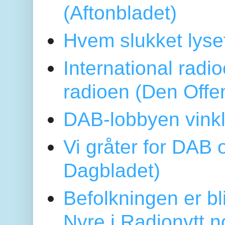
(Aftonbladet)
Hvem slukket lys
International radi
radioen (Den Offe
DAB-lobbyen vinkl
Vi gråter for DAB 
Dagbladet)
Befolkningen er bl
Nyre i Radionytt.n