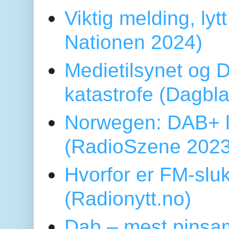
Viktig melding, lytt
Nationen 2024)
Medietilsynet og D
katastrofe (Dagbl
Norwegen: DAB+ l
(RadioSzene 2023
Hvorfor er FM-sluk
(Radionytt.no)
Dab – mest pinsa