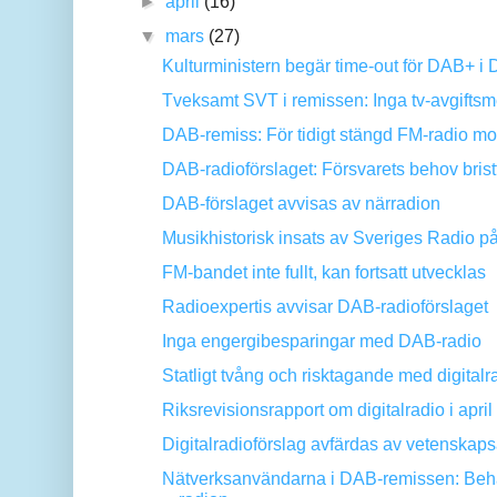
►
april
(16)
▼
mars
(27)
Kulturministern begär time-out för DAB+ i
Tveksamt SVT i remissen: Inga tv-avgiftsmed
DAB-remiss: För tidigt stängd FM-radio motv
DAB-radioförslaget: Försvarets behov bristfäl
DAB-förslaget avvisas av närradion
Musikhistorisk insats av Sveriges Radio på
FM-bandet inte fullt, kan fortsatt utvecklas
Radioexpertis avvisar DAB-radioförslaget
Inga engergibesparingar med DAB-radio
Statligt tvång och risktagande med digitalra
Riksrevisionsrapport om digitalradio i april
Digitalradioförslag avfärdas av vetenska
Nätverksanvändarna i DAB-remissen: Beh