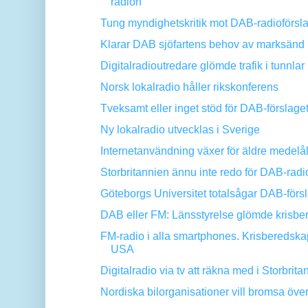
radion
Tung myndighetskritik mot DAB-radioförsl
Klarar DAB sjöfartens behov av marksänd 
Digitalradioutredare glömde trafik i tunnlar
Norsk lokalradio håller rikskonferens
Tveksamt eller inget stöd för DAB-förslaget h
Ny lokalradio utvecklas i Sverige
Internetanvändning växer för äldre medelål
Storbritannien ännu inte redo för DAB-radi
Göteborgs Universitet totalsågar DAB-förs
DAB eller FM: Länsstyrelse glömde krisb
FM-radio i alla smartphones. Krisberedska
USA
Digitalradio via tv att räkna med i Storbrita
Nordiska bilorganisationer vill bromsa överg