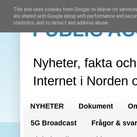
This site uses cookies from Google to deliver its services
are shared with Google along with performance and securi
PUBLIC A
statistics, and to detect and address abuse.
Nyheter, fakta oc
Internet i Norden 
NYHETER
Dokument
Om
5G Broadcast
Frågor & svar