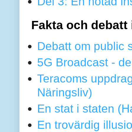
Del 3: En hotad ins
Fakta och debatt 
Debatt om public 
5G Broadcast - de
Teracoms uppdrag
Näringsliv)
En stat i staten 
En trovärdig illus