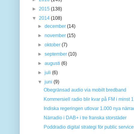
►
2015
(138)
▼
2014
(108)
►
december
(14)
►
november
(15)
►
oktober
(7)
►
september
(10)
►
augusti
(6)
►
juli
(6)
▼
juni
(9)
Obegränsad audio via mobilt bredband
Kommersiell radio blir kvar på FM i minst 12 
Indiska regeringen utlovar 1.000 nya närradi
Närradio i DAB+ i tre franska storstäder
Poddradio digital strategi för public servic