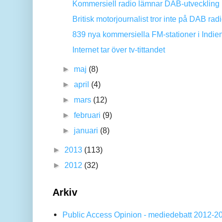
Kommersiell radio lämnar DAB-utveckling 
Britisk motorjournalist tror inte på DAB rad
839 nya kommersiella FM-stationer i Indie
Internet tar över tv-tittandet
►
maj
(8)
►
april
(4)
►
mars
(12)
►
februari
(9)
►
januari
(8)
►
2013
(113)
►
2012
(32)
Arkiv
Public Access Opinion - mediedebatt 2012-2