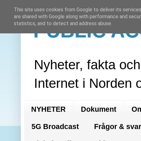
This site uses cookies from Google to deliver its services
are shared with Google along with performance and securi
PUBLIC A
statistics, and to detect and address abuse.
Nyheter, fakta oc
Internet i Norden 
NYHETER
Dokument
Om
5G Broadcast
Frågor & svar