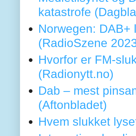
katastrofe (Dagbl
Norwegen: DAB+ l
(RadioSzene 2023
Hvorfor er FM-sluk
(Radionytt.no)
Dab – mest pinsa
(Aftonbladet)
Hvem slukket lys