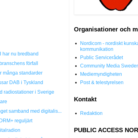
Organisationer och m
Nordicom - nordiskt kunsk
kommunikation
l har nu bredband
Public Servicerådet
branschens förfall
Community Media Swede
rar många standarder
Mediemyndigheten
ossar DAB i Tyskland
Post & telestyrelsen
 radiostationer i Sverige
Kontakt
dare
get samband med digitalis...
Redaktion
 DRM+ reguljärt
PUBLIC ACCESS NOR
italradion