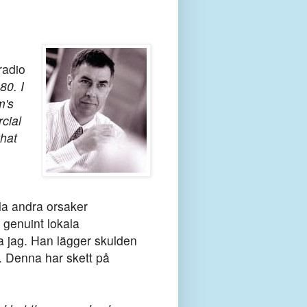
radio
80. I
m's
cial
that
lla andra orsaker
 genuint lokala
rna jag. Han lägger skulden
. Denna har skett på