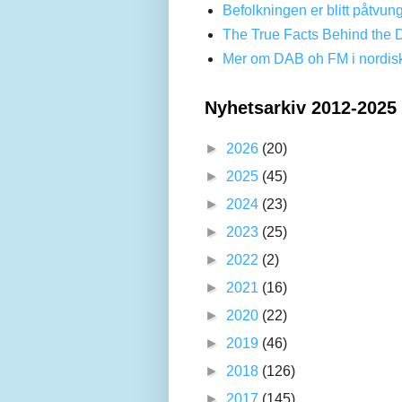
Befolkningen er blitt påtvun
The True Facts Behind the 
Mer om DAB oh FM i nordis
Nyhetsarkiv 2012-2025
►
2026
(20)
►
2025
(45)
►
2024
(23)
►
2023
(25)
►
2022
(2)
►
2021
(16)
►
2020
(22)
►
2019
(46)
►
2018
(126)
►
2017
(145)