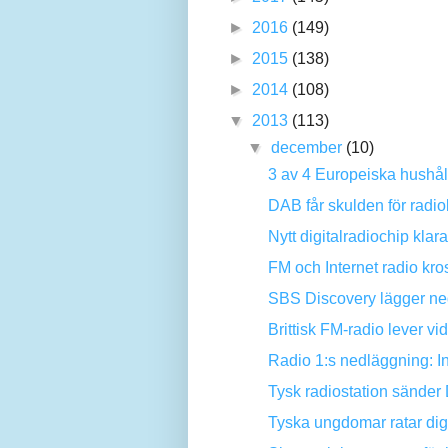
►
2016
(149)
►
2015
(138)
►
2014
(108)
▼
2013
(113)
▼
december
(10)
3 av 4 Europeiska hushål
DAB får skulden för radio
Nytt digitalradiochip kla
FM och Internet radio kr
SBS Discovery lägger ned
Brittisk FM-radio lever vi
Radio 1:s nedläggning: In
Tysk radiostation sänder
Tyska ungdomar ratar dig