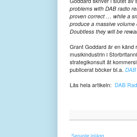
Goddard skriver i slutet av 
problems with DAB radio re
proven correct … while a s
produce a massive volume of
Doubtless they will be reward
Grant Goddard är en känd ra
musikindustrin i Storbritan
strategikonsult åt kommersi
publicerat böcker bl.a.
DAB 
Läs hela artikeln:
DAB Radi
Senaste inlägg