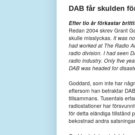
DAB får skulden fö
Efter tio år förkastar brit
Redan 2004 skrev Grant Godd
skulle misslyckas.
It was no
had worked at The Radio Au
radio division. I had seen 
radio industry. Only five ye
DAB was headed for disaste
Goddard, som inte har några
eftersom han betraktar DAB 
tillsammans. Tusentals erfa
radiostationer har försvunni
för detta eländiga tillstån
bekostnad andra satsningar o