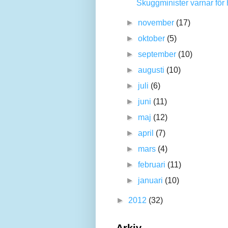
Skuggminister varnar för 
►
november
(17)
►
oktober
(5)
►
september
(10)
►
augusti
(10)
►
juli
(6)
►
juni
(11)
►
maj
(12)
►
april
(7)
►
mars
(4)
►
februari
(11)
►
januari
(10)
►
2012
(32)
Arkiv