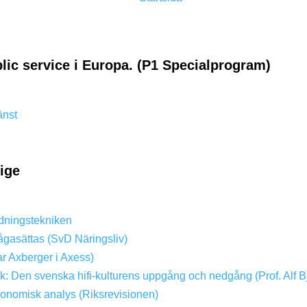
lic service i Europa. (P1 Specialprogram)
änst
rige
dningstekniken
ågasättas (SvD Näringsliv)
ar Axberger i Axess)
ik: Den svenska hifi-kulturens uppgång och nedgång (Prof. Alf B
konomisk analys (Riksrevisionen)