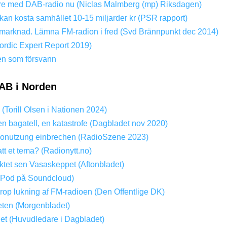
dare med DAB-radio nu (Niclas Malmberg (mp) Riksdagen)
kan kosta samhället 10-15 miljarder kr (PSR rapport)
ri marknad. Lämna FM-radion i fred (Svd Brännpunkt dec 2014)
rdic Expert Report 2019)
en som försvann
AB i Norden
? (Torill Olsen i Nationen 2024)
en bagatell, en katastrofe (Dagbladet nov 2020)
onutzung einbrechen (RadioSzene 2023)
att et tema? (Radionytt.no)
tet sen Vasaskeppet (Aftonbladet)
(Pod på Soundcloud)
Drop lukning af FM-radioen (Den Offentlige DK)
ten (Morgenbladet)
get (Huvudledare i Dagbladet)