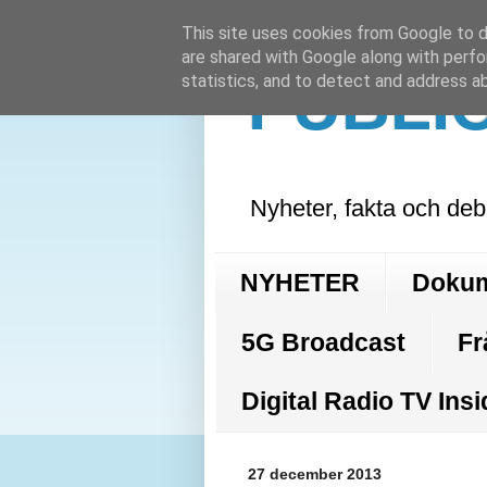
This site uses cookies from Google to de
are shared with Google along with perfo
PUBLI
statistics, and to detect and address a
Nyheter, fakta och deb
NYHETER
Doku
5G Broadcast
Fr
Digital Radio TV Insi
27 december 2013