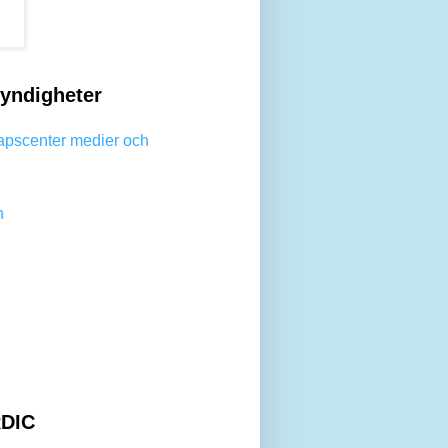
yndigheter
apscenter medier och
n
DIC