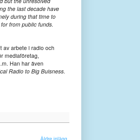
d but the unresolved
ng the last decade have
ly during that time to
for from public funds.
 av arbete i radio och
ör mediaföretag,
 m.m. Han har även
cal Radio to Big Buisness.
Äldre inlägg