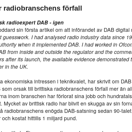
r radiobranschens förfall
tisk radioexpert DAB - igen
ard sin första artikel om att införandet av DAB digital 
t guesswork. I had analysed radio industry data since 19
thority when it implemented DAB. I had worked in Ofco
DAB from inside and outside the regulator and the commer
ars after its launch, the available evidence demonstrated 
r in the UK.
 ekonomiska intressen i teknikvalet, har skrivit om DAB
som orsak till brittiska radiobranschens förfall mer än a
rna inom branschen har förlorat sina jobb och hundratals
t. Mycket av brittisk radio har blivit en skugga av sin fo
d på radiobranschens enögda DAB-satsning sedan 90-talet
ch kostat hittills 1 miljard pund.