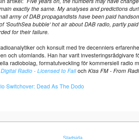
sin artikel:
Five years on, the numbers may have change
main exactly the same. My analyses and predictions duri
mall army of DAB propagandists have been paid handsome
 'SouthSea bubble' hot air about DAB radio, partly paid 
ed for their failure.
dioanalytiker och konsult med tre decenniers erfarenhet
nien och utomlands. Han har varit investeringsrådgivare f
ella radiobolag, formatutveckling för kommersiell radio
Digital Radio - Licensed to Fail
och
Kiss FM - From Radi
o Switchover: Dead As The Dodo
Startsida