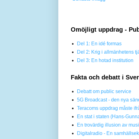
Omöjligt uppdrag - Pub
Del 1: En idé formas
Del 2: Krig i allmänhetens tj
Del 3: En hotad institution
Fakta och debatt i Sve
Debatt om public service
5G Broadcast - den nya sän
Teracoms uppdrag måste ifr
En stat i staten (Hans-Gunn
En trovärdig illusion av mus
Digitalradio - En samhällse