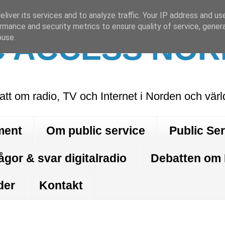
liver its services and to analyze traffic. Your IP address and us
rmance and security metrics to ensure quality of service, gene
C ACCESS NOR
buse.
att om radio, TV och Internet i Norden och vär
ment
Om public service
Public Se
ågor & svar digitalradio
Debatten om
der
Kontakt