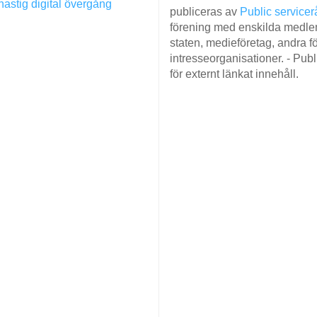
hastig digital övergång
publiceras av
Public servicer
förening med enskilda medlem
staten, medieföretag, andra fö
intresseorganisationer. - Pub
för externt länkat innehåll.