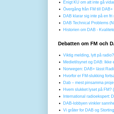
Enigt KU om att inte gå vi
Övergång från FM till DAB+ 
DAB klarar sig inte på en f
DAB Technical Problems (No
Historien om DAB - Kvalitet
Debatten om FM och D
Viktig melding, lytt på radio
Medietilsynet og DAB: Ikke 
Norwegen: DAB+ lässt Radi
Hvorfor er FM-slukking forts
Dab – mest pinsamma projek
Hvem slukket lyset på FM? 
International radioekspert: 
DAB-lobbyen vinkler sannhe
Vi gråter for DAB og Stortin