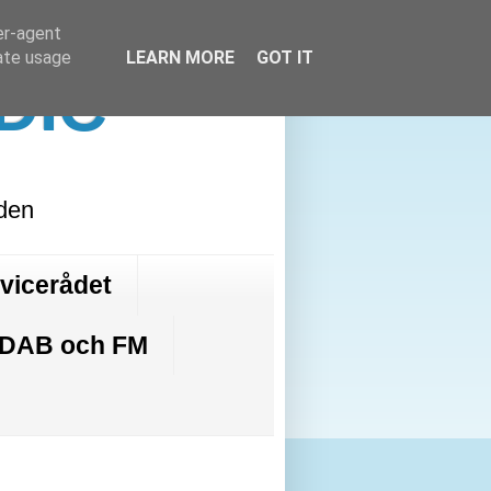
er-agent
rate usage
LEARN MORE
GOT IT
DIC
lden
rvicerådet
 DAB och FM