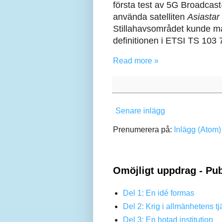
första test av 5G Broadcas
använda satelliten
Asiastar
Stillahavsområdet kunde m
definitionen i ETSI TS 103 
Read more »
Senare inlägg
Prenumerera på:
Inlägg (Atom)
Omöjligt uppdrag - Pub
Del 1: En idé formas
Del 2: Krig i allmänhetens tj
Del 3: En hotad institution