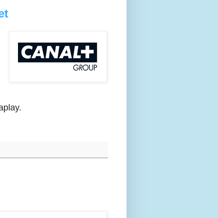
et
aplay.