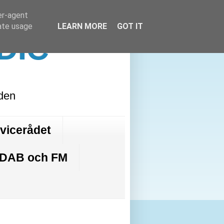
er-agent
rate usage
LEARN MORE
GOT IT
DIC
lden
rvicerådet
 DAB och FM