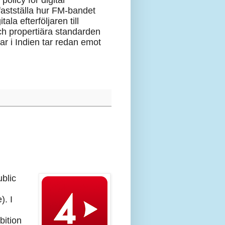
policy för digital
fastställa hur FM-bandet
la efterföljaren till
h propertiära standarden
lar i Indien tar redan emot
ublic
. I
bition