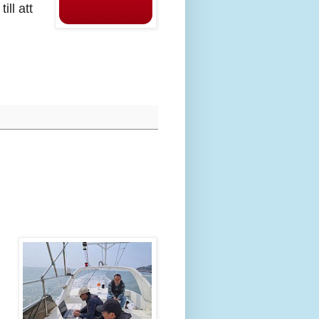
ll att