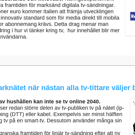
iera framtiden för marksänd digitala tv-sändningar.
ner euro kommer Italien att främja utvecklingen
innovativ standard som för media direkt till mobila
ller abonnemang krävs. Detta drag menar man
ing i hur vi tänker kring tv, hur innehållet blir mer
r användarna.
nätet när nästan alla tv-tittare väljer 
t av hushållen
kan
inte se tv online 2040.
 ser redan större delen av tv-publiken tv på nätet (ip-
dning (DTT) eller kabel. Exempelvis ser minst hälften
g tv på en smart-tv. Dessutom använder många sin
granska framtiden för linjär tv-sändning efter att ny