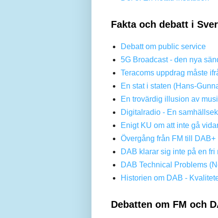
Fakta och debatt i Sve
Debatt om public service
5G Broadcast - den nya sän
Teracoms uppdrag måste ifr
En stat i staten (Hans-Gunn
En trovärdig illusion av mus
Digitalradio - En samhällse
Enigt KU om att inte gå vi
Övergång från FM till DAB+ 
DAB klarar sig inte på en f
DAB Technical Problems (No
Historien om DAB - Kvalitet
Debatten om FM och D