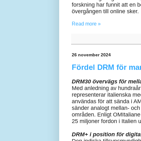
forskning har funnit att en 
övergången till online sker.
Read more »
26 november 2024
Fördel DRM för mark
DRM30 övervägs för mella
Med anledning av hundraårsj
representerar italienska me
användas för att sända i A
sänder analogt mellan- och 
områden. Enligt OMItaliane 
25 miljoner fordon i Italien
DRM+ i position för digita