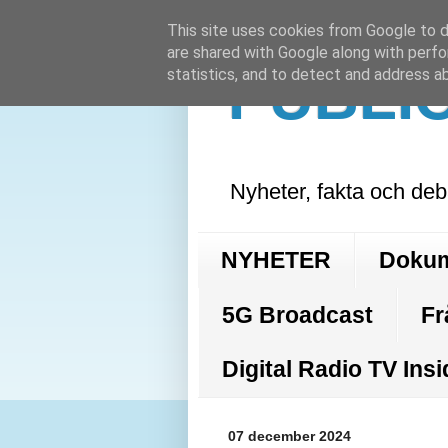
This site uses cookies from Google to de
are shared with Google along with perfo
PUBLI
statistics, and to detect and address a
Nyheter, fakta och deb
NYHETER
Doku
5G Broadcast
Fr
Digital Radio TV Insi
07 december 2024