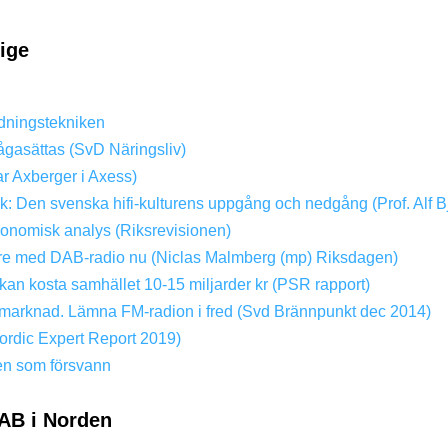
rige
dningstekniken
ågasättas (SvD Näringsliv)
ar Axberger i Axess)
ik: Den svenska hifi-kulturens uppgång och nedgång (Prof. Alf B
konomisk analys (Riksrevisionen)
dare med DAB-radio nu (Niclas Malmberg (mp) Riksdagen)
kan kosta samhället 10-15 miljarder kr (PSR rapport)
ri marknad. Lämna FM-radion i fred (Svd Brännpunkt dec 2014)
rdic Expert Report 2019)
en som försvann
AB i Norden