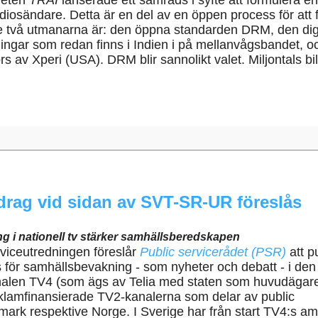
heten
TRAI
lanserade ett samråds i syfte att formulera en 
adiosändare. Detta är en del av en öppen process för att 
De två utmanarna är: den öppna standarden DRM, den digita
gar som redan finns i Indien i på mellanvågsbandet, oc
rs av Xperi (USA).
DRM blir sannolikt valet. Miljontals bi
drag vid sidan av SVT-SR-UR föreslås
ng i nationell tv stärker samhällsberedskapen
serviceutredningen föreslår
Public servicerådet (PSR)
att p
för samhällsbevakning - som nyheter och debatt - i den
nalen TV4 (som ägs av Telia med staten som huvudägare)
klamfinansierade TV2-kanalerna som delar av public
ark respektive Norge. I Sverige har från start TV4:s am