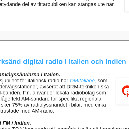
betydande del av tittarpubliken kan stängas ute när
sänd digital radio i Italien och Indien
nvågssändarna i Italien.
ubileet för italiensk radio har
OMItaliane,
som
delvågsstationer, aviserat att DRM-tekniken ska
M-banden. F.n. använder lokala radiobolag som
lågeffekt AM-sändare för specifika regionala
sker 75% av radiolyssnandet i bilar, med cirka
 utrustade med AM-radio.
l FM i Indien.