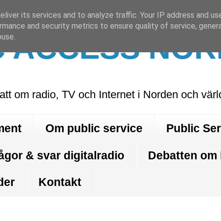
liver its services and to analyze traffic. Your IP address and us
rmance and security metrics to ensure quality of service, gene
C ACCESS NOR
buse.
att om radio, TV och Internet i Norden och vär
ment
Om public service
Public Se
ågor & svar digitalradio
Debatten om
der
Kontakt