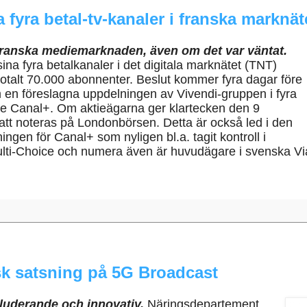
 fyra betal-tv-kanaler i franska marknät
franska mediemarknaden, även om det var väntat.
ina fyra betalkanaler i det digitala marknätet (TNT)
totalt 70.000 abonnenter. Beslut kommer fyra dagar före
en föreslagna uppdelningen av Vivendi-gruppen i fyra
ve Canal+. Om aktieägarna ger klartecken den 9
t noteras på Londonbörsen. Detta är också led i den
ingen för Canal+ som nyligen bl.a. tagit kontroll i
ulti-Choice och numera även är huvudägare i svenska Vi
isk satsning på 5G Broadcast
kluderande och innovativ.
Näringsdepartement