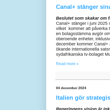
Canal+ stänger sina
Beslutet som skakar om 
Canal+ stänger i juni 2025 s
vilket kommer att påverka 
en bolagsstämma avgör om 
oberoende enheter, inklusi
december kommer Canal+ at
ökande internationella satsn
sydafrikanska tv-bolaget M
Read more »
04 december 2024
Italien gör strateg
Regeringens vision är in