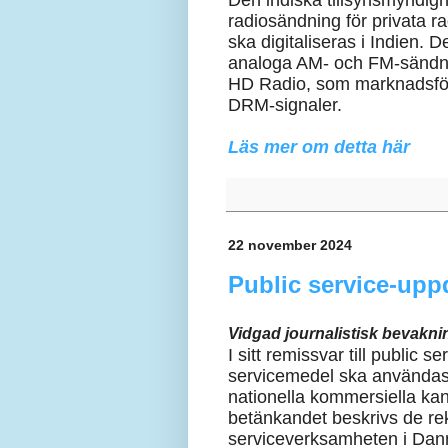
Den indiska tillsynsmyndig
radiosändning för privata r
ska digitaliseras i Indien. 
analoga AM- och FM-sändnin
HD Radio, som marknadsfö
DRM-signaler.
Läs mer om detta här
22 november 2024
Public service-upp
Vidgad journalistisk bevakni
I sitt remissvar till public 
servicemedel ska användas 
nationella kommersiella ka
betänkandet beskrivs de re
serviceverksamheten i Danm