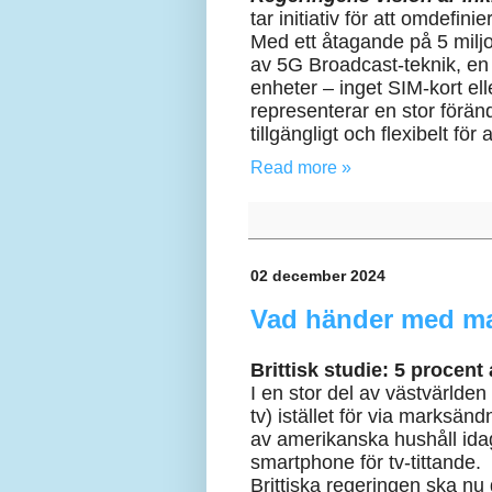
tar initiativ för att omdefin
Med ett åtagande på 5 miljo
av 5G Broadcast-teknik, en 
enheter – inget SIM-kort e
representerar en stor förändr
tillgängligt och flexibelt fö
Read more »
02 december 2024
Vad händer med mark
Brittisk studie: 5 procen
I en stor del av västvärlden
tv) istället för via marksän
av amerikanska hushåll ida
smartphone för tv-tittande.
Brittiska regeringen ska nu 