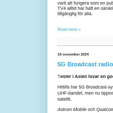
varit att fungera som en pub
TV4 alltid har haft en särski
tillgänglig för alla.
Read more »
15 november 2024
5G Broadcast radio 
T
ester i Asien lovar en go
Hittills har 5G Broadcast-s
UHF-bandet, men nu öppnas 
satellit.
Astrum Mobile
och
Qualcom