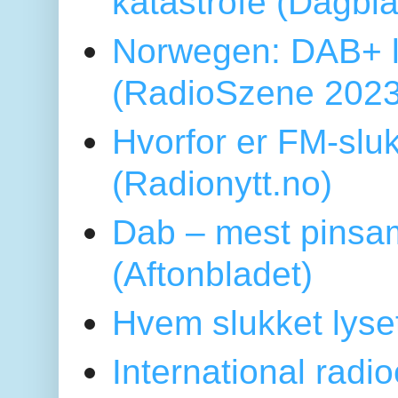
katastrofe (Dagbl
Norwegen: DAB+ l
(RadioSzene 2023
Hvorfor er FM-sluk
(Radionytt.no)
Dab – mest pinsa
(Aftonbladet)
Hvem slukket lys
International radi