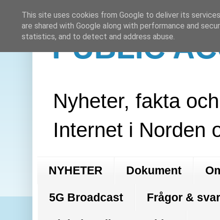
This site uses cookies from Google to deliver its services
are shared with Google along with performance and securi
PUBLIC A
statistics, and to detect and address abuse.
Nyheter, fakta oc
Internet i Norden 
NYHETER
Dokument
Om
5G Broadcast
Frågor & svar