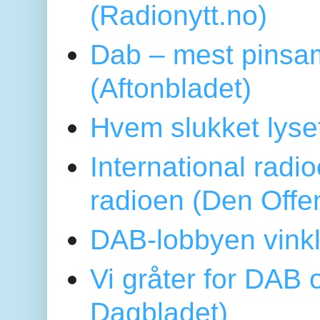
(Radionytt.no)
Dab – mest pinsa
(Aftonbladet)
Hvem slukket lys
International radi
radioen (Den Offe
DAB-lobbyen vinkl
Vi gråter for DAB 
Dagbladet)