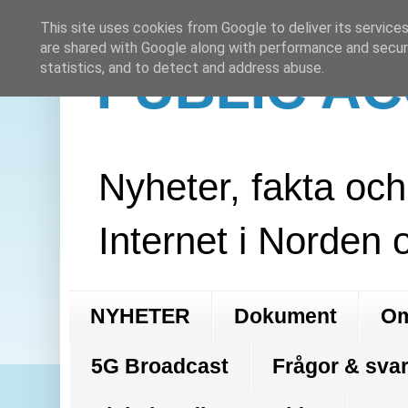
This site uses cookies from Google to deliver its services
are shared with Google along with performance and securi
PUBLIC A
statistics, and to detect and address abuse.
Nyheter, fakta oc
Internet i Norden 
NYHETER
Dokument
Om
5G Broadcast
Frågor & svar