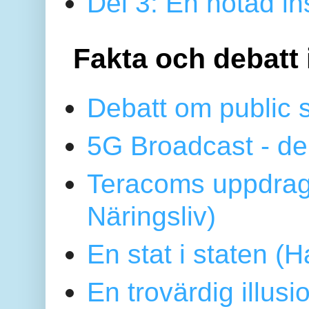
Del 3: En hotad ins
Fakta och debatt 
Debatt om public 
5G Broadcast - de
Teracoms uppdrag
Näringsliv)
En stat i staten 
En trovärdig illus