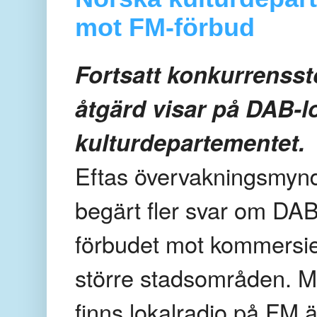
mot FM-förbud
Fortsatt konkurrensst
åtgärd visar på DAB-l
kulturdepartementet.
Eftas övervakningsmynd
begärt fler svar om DA
förbudet mot kommersiel
större stadsområden. M
finns lokalradio på FM