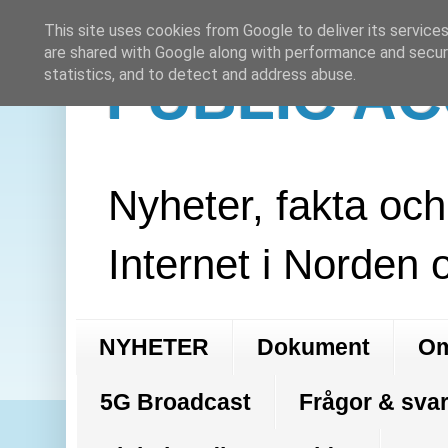
This site uses cookies from Google to deliver its services
are shared with Google along with performance and securi
PUBLIC A
statistics, and to detect and address abuse.
Nyheter, fakta oc
Internet i Norden 
NYHETER
Dokument
Om
5G Broadcast
Frågor & svar