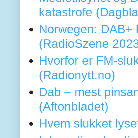
katastrofe (Dagbl
Norwegen: DAB+ l
(RadioSzene 2023
Hvorfor er FM-sluk
(Radionytt.no)
Dab – mest pinsa
(Aftonbladet)
Hvem slukket lys