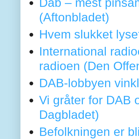
Dab – mest pinsa
(Aftonbladet)
Hvem slukket lys
International radi
radioen (Den Offe
DAB-lobbyen vinkl
Vi gråter for DAB 
Dagbladet)
Befolkningen er bl