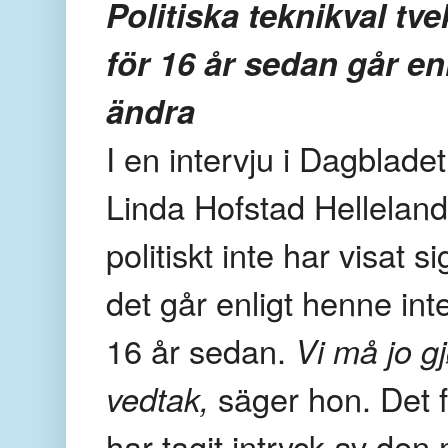
Politiska teknikval
tv
för 16 år sedan går enl
ändra
I en intervju i Dagblade
Linda Hofstad
Helleland
politiskt inte har visat
det går enligt henne inte
16 år sedan.
Vi må jo gj
vedtak,
säger hon.
Det 
har tagit intryck av den