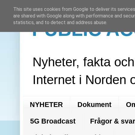
This site uses cookies from Google to deliver its services
are shared with Google along with performance and securi
PUBLIC A
statistics, and to detect and address abuse.
Nyheter, fakta oc
Internet i Norden 
NYHETER
Dokument
Om
5G Broadcast
Frågor & svar