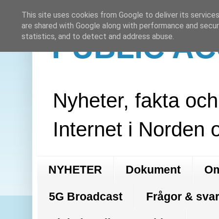
This site uses cookies from Google to deliver its services
are shared with Google along with performance and securi
PUBLIC A
statistics, and to detect and address abuse.
Nyheter, fakta oc
Internet i Norden 
NYHETER
Dokument
Om
5G Broadcast
Frågor & svar