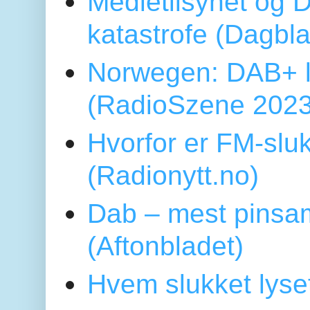
Medietilsynet og D
katastrofe (Dagbl
Norwegen: DAB+ l
(RadioSzene 2023
Hvorfor er FM-sluk
(Radionytt.no)
Dab – mest pinsa
(Aftonbladet)
Hvem slukket lys