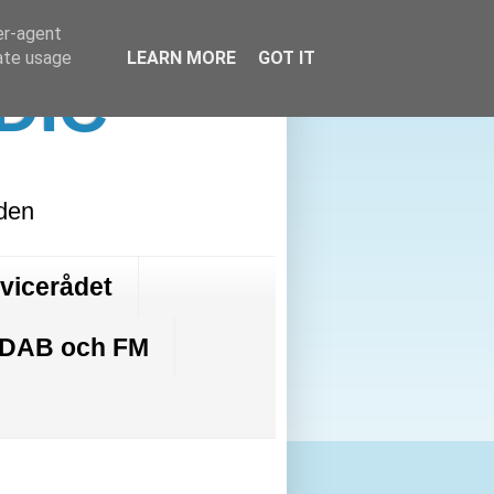
er-agent
rate usage
LEARN MORE
GOT IT
DIC
lden
rvicerådet
 DAB och FM