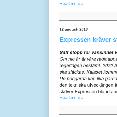
Read more »
12 augusti 2013
Expressen kräver s
Sätt stopp för vansinnet 
Om nio år är våra radioappa
regeringen bestämt. 2022 ä
ska
släckas. Kalaset kommer
De
pengarna kan lika gärna
den tekniska utvecklingen åt
skriver Expressen bland ann
Read more »