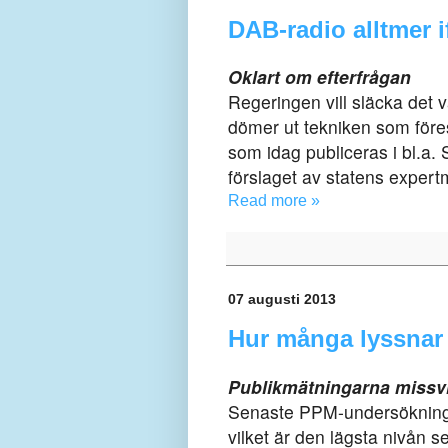
DAB-radio alltmer i
Oklart om efterfrågan
Regeringen vill släcka det v
dömer ut tekniken som föresl
som idag publiceras i bl.a.
förslaget av statens exper
Read more »
07 augusti 2013
Hur många lyssnar 
Publikmätningarna missv
Senaste PPM-undersökning fr
vilket är den lägsta nivån 