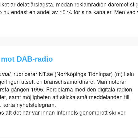
vilket är delat årslägsta, medan reklamradion däremot stige
 nu endast en andel av 15 % för sina kanaler. Men vad
k mot DAB-radio
mmal,
rubricerar NT.se (Norrköpings Tidningar) (m) i sin
t regeringen utsett en branschsamordnare. Man noterar
rsta gången 1995. Fördelarna med den digitala radion
itet, samt möjligheten att skicka små meddelanden till
t korta nyhetstelegram.
s att det här var innan Internets genombrott skriver