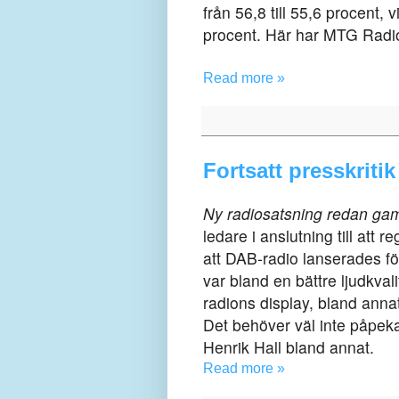
från 56,8 till 55,6 procent, 
procent. Här har MTG Radio
Read more »
Fortsatt presskriti
Ny radiosatsning redan ga
ledare i anslutning till at
att
DAB-radio lanserades fö
var bland en bättre ljudkval
radions display, bland anna
Det behöver väl inte påpeka
Henrik Hall bland annat.
Read more »