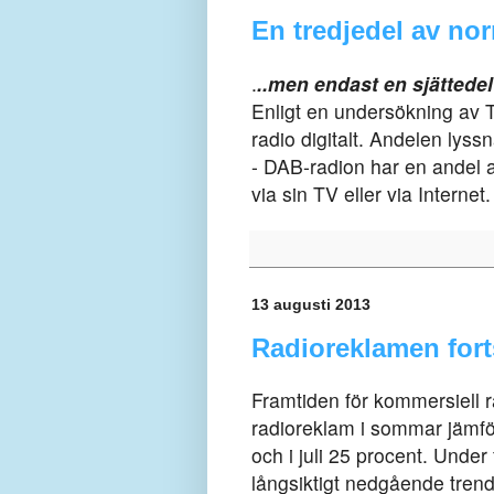
En tredjedel av no
.
..men endast en sjätted
Enligt en undersökning av T
radio digitalt. Andelen lyssn
-
DAB-radion har en andel av
via sin TV eller via Interne
13 augusti 2013
Radioreklamen fort
Framtiden för kommersiell r
radioreklam i sommar jämfö
och i juli 25 procent. Unde
långsiktigt nedgående trend