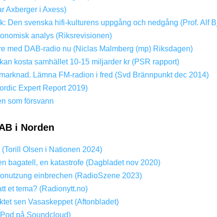
ar Axberger i Axess)
ik: Den svenska hifi-kulturens uppgång och nedgång (Prof. Alf B
konomisk analys (Riksrevisionen)
dare med DAB-radio nu (Niclas Malmberg (mp) Riksdagen)
kan kosta samhället 10-15 miljarder kr (PSR rapport)
ri marknad. Lämna FM-radion i fred (Svd Brännpunkt dec 2014)
rdic Expert Report 2019)
en som försvann
AB i Norden
? (Torill Olsen i Nationen 2024)
en bagatell, en katastrofe (Dagbladet nov 2020)
onutzung einbrechen (RadioSzene 2023)
att et tema? (Radionytt.no)
tet sen Vasaskeppet (Aftonbladet)
(Pod på Soundcloud)