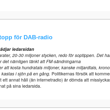
topp för DAB-radio
vädjar ledarsidan
rater, 20-­30 miljoner stycken, redo för soptippen. Det
ha
r det nämligen tänkt att FM-­sändningarna
 att kosta hundratals miljoner, kanske miljardtals, krono
 kastas i sjön på en gång.
Politikernas försök att komm
 ett annat håll (än internetradio) är dömda att misslycka
at på sina ledarsida.