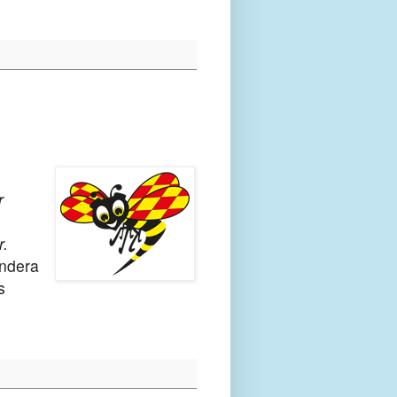
r
r.
endera
s