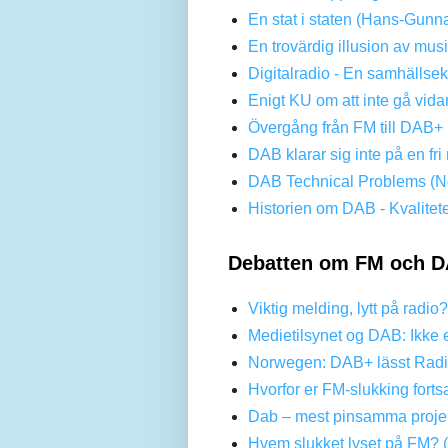
En stat i staten (Hans-Gunn
En trovärdig illusion av mus
Digitalradio - En samhällse
Enigt KU om att inte gå vi
Övergång från FM till DAB+ 
DAB klarar sig inte på en f
DAB Technical Problems (No
Historien om DAB - Kvalitet
Debatten om FM och D
Viktig melding, lytt på radio
Medietilsynet og DAB: Ikke 
Norwegen: DAB+ lässt Radi
Hvorfor er FM-slukking forts
Dab – mest pinsamma projek
Hvem slukket lyset på FM? 