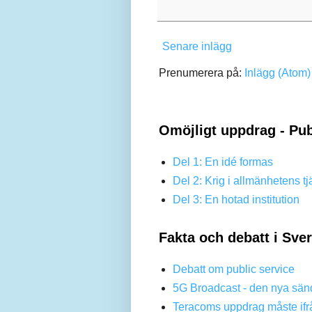
Senare inlägg
Prenumerera på:
Inlägg (Atom)
Omöjligt uppdrag - Pub
Del 1: En idé formas
Del 2: Krig i allmänhetens tj
Del 3: En hotad institution
Fakta och debatt i Sve
Debatt om public service
5G Broadcast - den nya sän
Teracoms uppdrag måste ifr