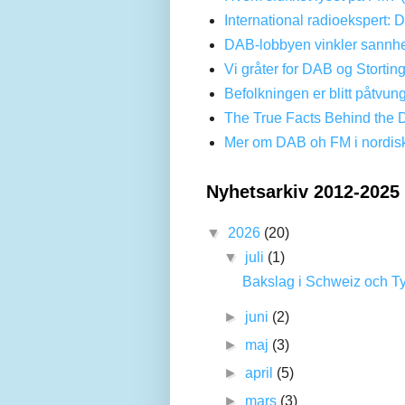
International radioekspert: 
DAB-lobbyen vinkler sannhe
Vi gråter for DAB og Stortin
Befolkningen er blitt påtvun
The True Facts Behind the 
Mer om DAB oh FM i nordis
Nyhetsarkiv 2012-2025
▼
2026
(20)
▼
juli
(1)
Bakslag i Schweiz och Tys
►
juni
(2)
►
maj
(3)
►
april
(5)
►
mars
(3)