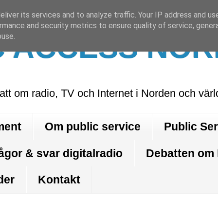
liver its services and to analyze traffic. Your IP address and us
rmance and security metrics to ensure quality of service, gene
C ACCESS NOR
buse.
att om radio, TV och Internet i Norden och vär
ment
Om public service
Public Se
ågor & svar digitalradio
Debatten om
der
Kontakt