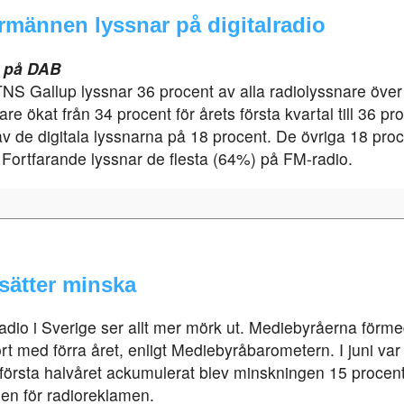
rrmännen lyssnar på digitalradio
el på DAB
NS Gallup lyssnar 36 procent av alla radiolyssnare över
are ökat från 34 procent för årets första kvartal till 36 pr
 de digitala lyssnarna på 18 procent. De övriga 18 proce
t. Fortfarande lyssnar de flesta (64%) på FM-radio.
sätter minska
adio i Sverige ser allt mer mörk ut. Mediebyråerna förme
rt med förra året, enligt Mediebyråbarometern.
I juni va
r första halvåret ackumulerat blev minskningen 15 proce
en för radioreklamen.