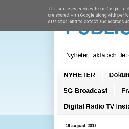
This site uses cookies from Google to de
are shared with Google along with perfo
PUBLI
statistics, and to detect and address a
Nyheter, fakta och deb
NYHETER
Doku
5G Broadcast
Fr
Digital Radio TV Insi
19 augusti 2013