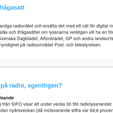
frågasatt
anliga radionätet och ersätta det med ett nät för digital 
ås och ifrågasätter om lyssnarna verkligen vill ha en för
 Svenska Dagbladet, Aftonbladet, GP och andra landsortst
tmyndighet på radioområdet Post- och telestyrelsen.
på radio, egentligen?
isande
ån SIFO visar att under vecka 30 föll radiolyssnandet fr
sedan nyårsveckan (då motsvarande siffra var 69,6 procen