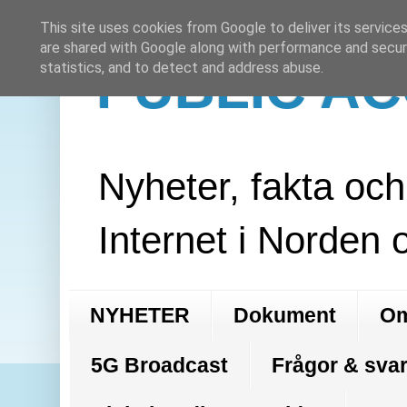
This site uses cookies from Google to deliver its services
are shared with Google along with performance and securi
PUBLIC A
statistics, and to detect and address abuse.
Nyheter, fakta oc
Internet i Norden 
NYHETER
Dokument
Om
5G Broadcast
Frågor & svar