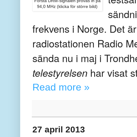
Första DRM-signalen prövas in på
94,0 MHz (klicka för större bild)
sändn
frekvens i Norge. Det ä
radiostationen Radio Met
sända nu i maj i Trond
telestyrelsen
har visat st
Read more »
27 april 2013