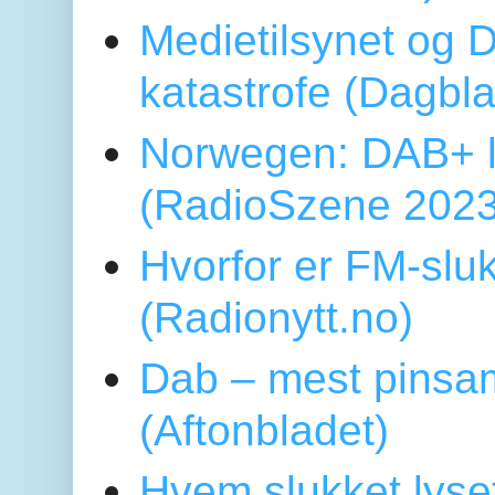
Medietilsynet og D
katastrofe (Dagbl
Norwegen: DAB+ l
(RadioSzene 2023
Hvorfor er FM-sluk
(Radionytt.no)
Dab – mest pinsa
(Aftonbladet)
Hvem slukket lys