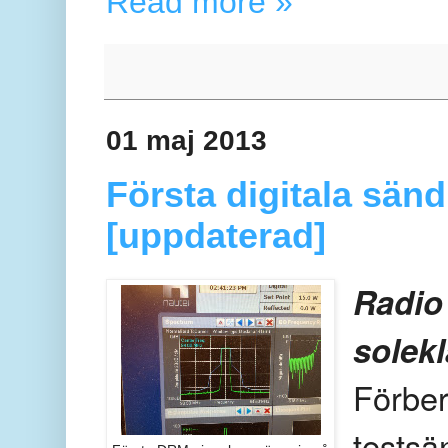
Read more »
01 maj 2013
Första digitala sän
[uppdaterad]
Radio
solekl
Förber
testsä